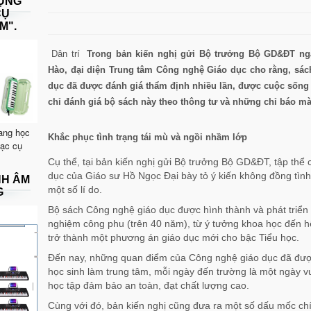
DỤNG
CỤ
M".
Dân trí
Trong bản kiến nghị gửi Bộ trưởng Bộ GD&ĐT ng
Hào, đại diện Trung tâm Công nghệ Giáo dục cho rằng, sác
dục đã được đánh giá thẩm định nhiều lần, được cuộc sống
chỉ đánh giá bộ sách này theo thông tư và những chỉ báo 
ang học
Khắc phục tình trạng tái mù và ngồi nhầm lớp
hạc cụ
Cụ thể, tại bản kiến nghị gửi Bộ trưởng Bộ GD&ĐT, tập thể
dục của Giáo sư Hồ Ngọc Đại bày tỏ ý kiến không đồng tình
NH ÂM
một số lí do.
G
Bộ sách Công nghệ giáo dục được hình thành và phát triển 
nghiệm công phu (trên 40 năm), từ ý tưởng khoa học đến hệ th
trở thành một phương án giáo dục mới cho bậc Tiểu học.
Đến nay, những quan điểm của Công nghệ giáo dục đã được
học sinh làm trung tâm, mỗi ngày đến trường là một ngày vu
học tập đảm bảo an toàn, đạt chất lượng cao.
Cùng với đó, bản kiến nghị cũng đưa ra một số dấu mốc chí