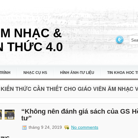
ÂM NHẠC &
 THỨC 4.0
TRÌNH
NHẠC CỤ HS
HÌNH ẢNH-TƯ LIỆU
TIN KHOA HOC 
KIẾN THỨC CẦN THIẾT CHO GIÁO VIÊN ÂM NHẠC VI
“Không nên đánh giá sách của GS H
tư”
tháng 9 24, 2019
No comments