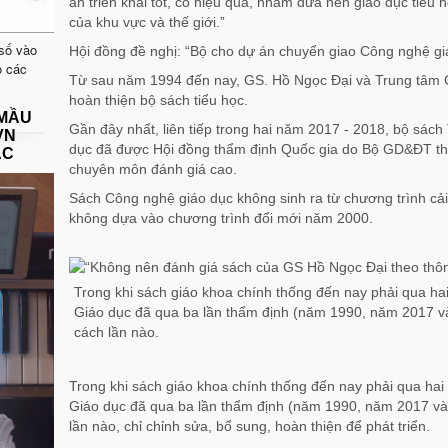
án triển khai tốt, có hiệu quả, nhằm đưa nền giáo dục tiểu h
của khu vực và thế giới.”
 số vào
Hội đồng đề nghị: “Bộ cho dự án chuyển giao Công nghệ giá
o các
Từ sau năm 1994 đến nay, GS. Hồ Ngọc Đại và Trung tâm C
hoàn thiện bộ sách tiểu học.
 MẦU
Gần đây nhất, liên tiếp trong hai năm 2017 - 2018, bộ sách
VN
dục đã được Hội đồng thẩm định Quốc gia do Bộ GD&ĐT thà
ẠC
chuyên môn đánh giá cao.
Sách Công nghệ giáo dục không sinh ra từ chương trình cải 
không dựa vào chương trình đổi mới năm 2000.
Trong khi sách giáo khoa chính thống đến nay phải qua hai
Giáo dục đã qua ba lần thẩm định (năm 1990, năm 2017 v
cách lần nào.
Trong khi sách giáo khoa chính thống đến nay phải qua hai 
Giáo dục đã qua ba lần thẩm định (năm 1990, năm 2017 và
lần nào, chỉ chỉnh sửa, bổ sung, hoàn thiện để phát triển.