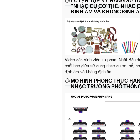
LUYỆN TẬP KỸ NĂNG SỬ 
"NHẠC CỤ CƠ THỂ, NHẠC 
ĐỊNH ÂM VÀ KHÔNG ĐỊNH Â
Video các sinh viên sư phạm Nhật Bản đ
phối hợp giữa sử dụng nhạc cụ cơ thể, n
định âm và không định âm.
MÔ HÌNH PHÒNG THỰC HÀ
NHẠC TRƯỜNG PHỔ THÔN