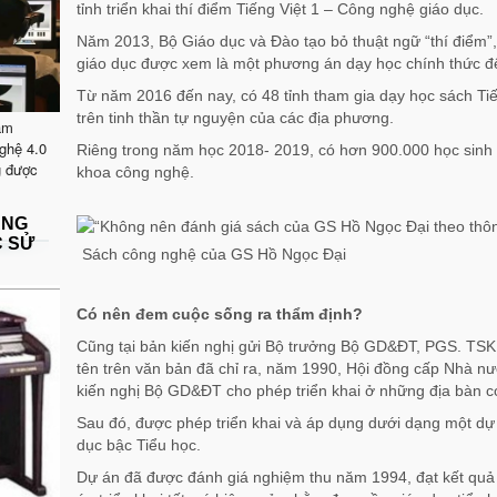
tỉnh triển khai thí điểm Tiếng Việt 1 – Công nghệ giáo dục.
Năm 2013, Bộ Giáo dục và Đào tạo bỏ thuật ngữ “thí điểm”, 
giáo dục được xem là một phương án dạy học chính thức để
Từ năm 2016 đến nay, có 48 tỉnh tham gia dạy học sách Ti
trên tinh thần tự nguyện của các địa phương.
ăm
ghệ 4.0
Riêng trong năm học 2018- 2019, có hơn 900.000 học sinh
g được
khoa công nghệ.
ẶNG
C SỬ
Sách công nghệ của GS Hồ Ngọc Đại
Có nên đem cuộc sống ra thẩm định?
Cũng tại bản kiến nghị gửi Bộ trưởng Bộ GD&ĐT, PGS. TS
tên trên văn bản đã chỉ ra, năm 1990, Hội đồng cấp Nhà nư
kiến nghị Bộ GD&ĐT cho phép triển khai ở những địa bàn có
Sau đó, được phép triển khai và áp dụng dưới dạng một d
dục bậc Tiểu học.
Dự án đã được đánh giá nghiệm thu năm 1994, đạt kết quả t