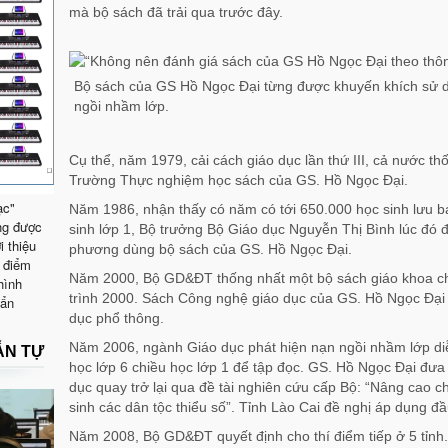
mà bộ sách đã trải qua trước đây.
Bộ sách của GS Hồ Ngọc Đại từng được khuyến khích sử dụ
ngồi nhầm lớp.
Cụ thể, năm 1979, cải cách giáo dục lần thứ III, cả nước th
Trường Thực nghiệm học sách của GS. Hồ Ngọc Đại.
ạc"
Năm 1986, nhận thấy có năm có tới 650.000 học sinh lưu ba
ng được
sinh lớp 1, Bộ trưởng Bộ Giáo dục Nguyễn Thị Bình lúc đó 
i thiệu
phương dùng bộ sách của GS. Hồ Ngọc Đại.
 điểm
Năm 2000, Bộ GD&ĐT thống nhất một bộ sách giáo khoa c
hình
trình 2000. Sách Công nghệ giáo dục của GS. Hồ Ngọc Đại b
uẩn
dục phổ thông.
Năm 2006, ngành Giáo dục phát hiện nạn ngồi nhầm lớp diễ
ẪN TỰ
học lớp 6 chiều học lớp 1 để tập đọc. GS. Hồ Ngọc Đại đư
dục quay trở lại qua đề tài nghiên cứu cấp Bộ: “Nâng cao ch
sinh các dân tộc thiểu số”. Tỉnh Lào Cai đề nghị áp dụng đầ
Năm 2008, Bộ GD&ĐT quyết định cho thí điểm tiếp ở 5 tỉnh