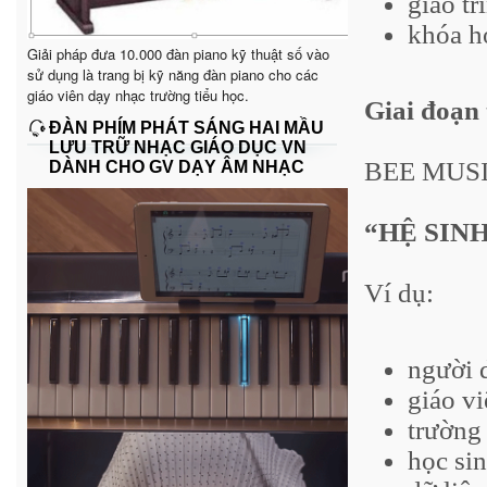
giáo tr
khóa h
Giải pháp đưa 10.000 đàn piano kỹ thuật số vào
sử dụng là trang bị kỹ năng đàn piano cho các
giáo viên dạy nhạc trường tiểu học.
Giai đoạn 
ĐÀN PHÍM PHÁT SÁNG HAI MẦU
LƯU TRỮ NHẠC GIÁO DỤC VN
BEE MUSIC
DÀNH CHO GV DẠY ÂM NHẠC
“HỆ SIN
Ví dụ:
người 
giáo v
trường
học si