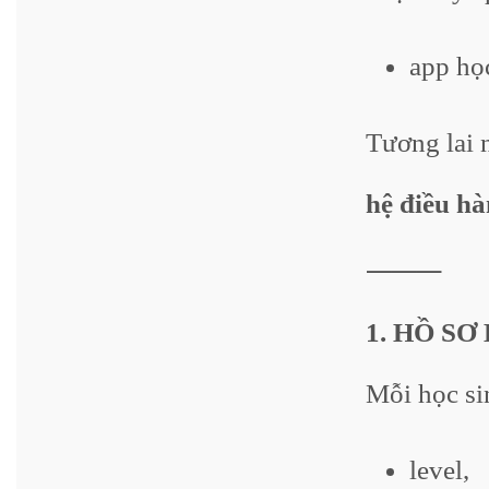
app họ
Tương lai 
hệ điều hà
⸻
1. HỒ SƠ
Mỗi học si
level,