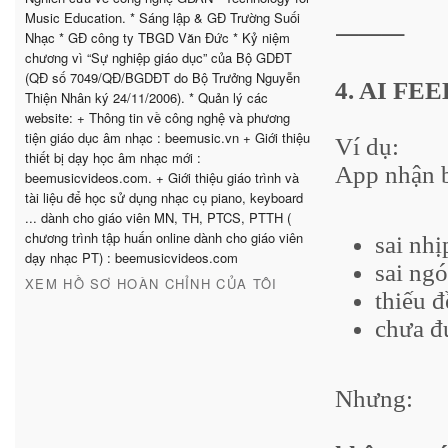
Music Education. * Sáng lập & GĐ Trường Suối
⸻
Nhạc * GĐ công ty TBGD Văn Đức * Kỷ niệm
chương vì “Sự nghiệp giáo dục” của Bộ GDĐT
(QĐ số 7049/QĐ/BGDĐT do Bộ Trưởng Nguyễn
4. AI F
Thiện Nhân ký 24/11/2006). * Quản lý các
website: + Thông tin về công nghệ và phương
tiện giáo dục âm nhạc : beemusic.vn + Giới thiệu
Ví dụ:
thiết bị dạy học âm nhạc mới :
App nhận b
beemusicvideos.com. + Giới thiệu giáo trình và
tài liệu để học sử dụng nhạc cụ piano, keyboard
... dành cho giáo viên MN, TH, PTCS, PTTH (
chương trình tập huấn online dành cho giáo viên
sai nhị
dạy nhạc PT) : beemusicvideos.com
sai ngó
XEM HỒ SƠ HOÀN CHỈNH CỦA TÔI
thiếu đ
chưa đú
Nhưng: