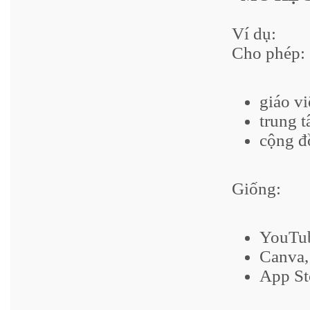
Ví dụ:
Cho phép:
giáo vi
trung t
cộng đ
Giống:
YouTu
Canva,
App St