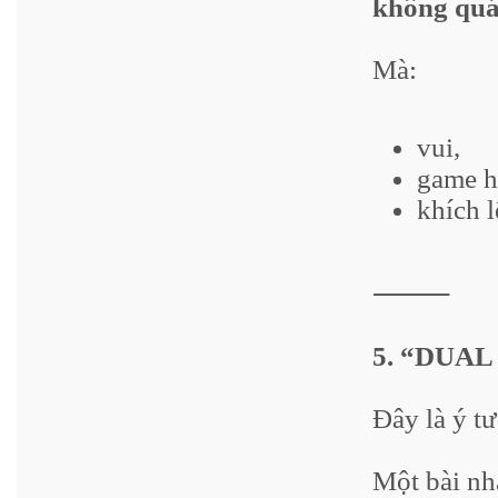
không quá
Mà:
vui,
game h
khích l
⸻
5. “DUA
Đây là ý t
Một bài nh