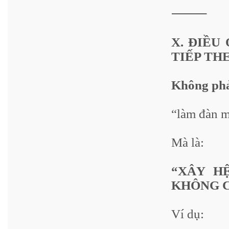
⸻
X. ĐIỀU
TIẾP TH
Không phả
“làm đàn 
Mà là:
“XÂY H
KHÔNG 
Ví dụ: