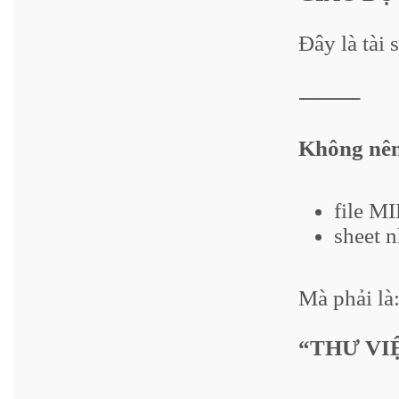
Đây là tài 
⸻
Không nên 
file MI
sheet n
Mà phải là
“THƯ VI