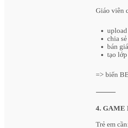
Giáo viên c
upload 
chia sẻ
bán giá
tạo lớp
=> biến BE
⸻
4. GAME
Trẻ em cần