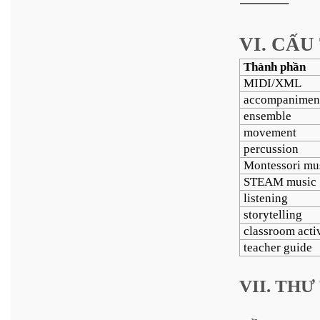
⸻
VI. CẤ
Thành phần
MIDI/XML
accompanimen
ensemble
movement
percussion
Montessori mu
STEAM music
listening
storytelling
classroom activ
teacher guide
VII. TH