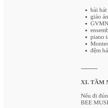
bài hát
giáo á
GVMN 
ensembl
piano t
Montes
đệm há
⸻
XI. TẦM
Nếu đi đú
BEE MUSIC 