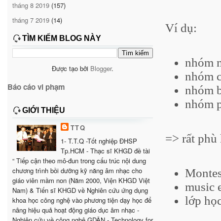
tháng 8 2019
(157)
tháng 7 2019
(14)
Ví dụ:
TÌM KIẾM BLOG NÀY
nhóm m
Được tạo bởi
Blogger
.
nhóm c
Báo cáo vi phạm
nhóm b
nhóm p
GIỚI THIỆU
TTQ
=> rất phù
1- T.T.Q -Tốt nghiệp ĐHSP
Tp.HCM - Thạc sĩ KHGD đề tài
“ Tiếp cận theo mô-đun trong cấu trúc nội dung
chương trình bồi dưỡng kỹ năng âm nhạc cho
Montes
giáo viên mầm non (Năm 2000, Viện KHGD Việt
music 
Nam) & Tiến sĩ KHGD về Nghiên cứu ứng dụng
lớp học
khoa học công nghệ vào phương tiện dạy học để
nâng hiệu quả hoạt động giáo dục âm nhạc -
Nghiên cứu về công nghệ GDÂN - Technology for