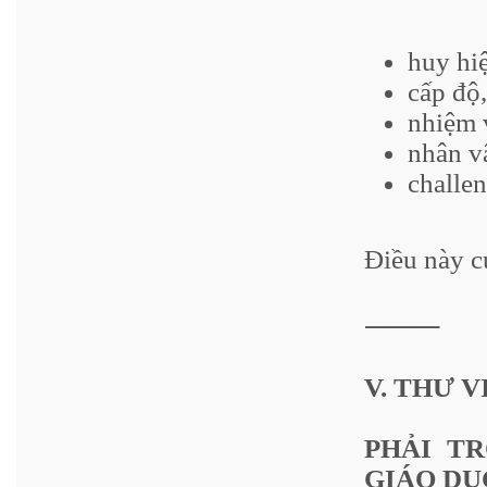
huy hi
cấp độ,
nhiệm 
nhân vậ
challen
Điều này c
⸻
V. THƯ 
PHẢI T
GIÁO DỤ