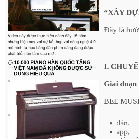
“XÂY DỰ
Đây là bướ
Video này được thực hiện cách đây 15 năm
nhưng hiện nay với sự kết hợp với công nghệ 4.0
mô hình tự học bằng đàn phím sáng đang được
⸻
phát triển lên tầm cao mới.
10.000 PIANO HÀN QUỐC TẶNG
I. CHUY
VIỆT NAM ĐÃ KHÔNG ĐƯỢC SỬ
DỤNG HIỆU QUẢ
Giai đoạn
BEE MUSI
đàn,
app,