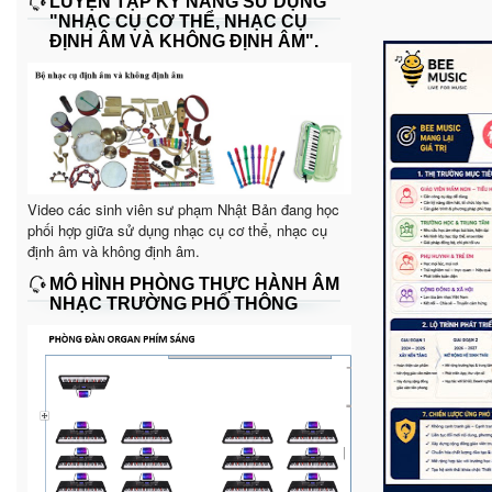
LUYỆN TẬP KỸ NĂNG SỬ DỤNG
"NHẠC CỤ CƠ THỂ, NHẠC CỤ
ĐỊNH ÂM VÀ KHÔNG ĐỊNH ÂM".
Video các sinh viên sư phạm Nhật Bản đang học
phối hợp giữa sử dụng nhạc cụ cơ thể, nhạc cụ
định âm và không định âm.
MÔ HÌNH PHÒNG THỰC HÀNH ÂM
NHẠC TRƯỜNG PHỔ THÔNG