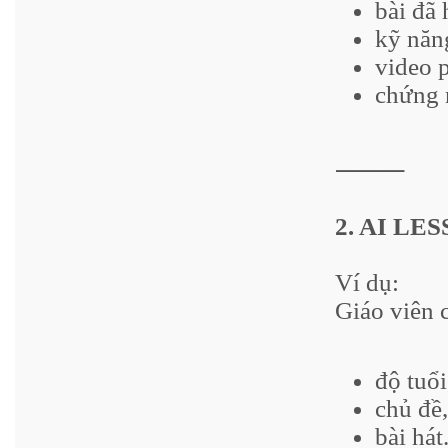
bài đã 
kỹ năn
video 
chứng 
⸻
2. AI L
Ví dụ:
Giáo viên 
độ tuổi
chủ đề,
bài hát