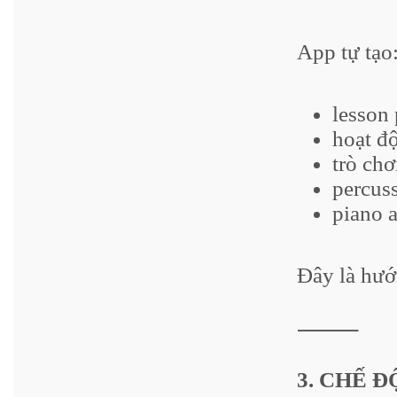
App tự tạo
lesson 
hoạt đ
trò chơ
percuss
piano 
Đây là hướ
⸻
3. CHẾ 