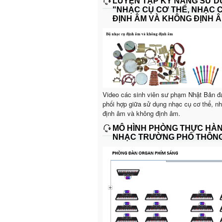
LUYỆN TẬP KỸ NĂNG SỬ 
"NHẠC CỤ CƠ THỂ, NHẠC 
ĐỊNH ÂM VÀ KHÔNG ĐỊNH Â
Video các sinh viên sư phạm Nhật Bản đ
phối hợp giữa sử dụng nhạc cụ cơ thể, n
định âm và không định âm.
MÔ HÌNH PHÒNG THỰC HÀ
NHẠC TRƯỜNG PHỔ THÔN