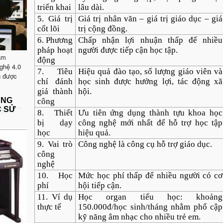
triển khai
lâu dài.
5. Giá trị
Giá trị nhân văn – giá trị giáo dục – giá
cốt lõi
trị cộng đồng.
6. Phương
Chấp nhận lợi nhuận thấp để nhiều
pháp hoạt
người được tiếp cận học tập.
ăm
động
ghệ 4.0
7. Tiêu
Hiệu quả đào tạo, số lượng giáo viên và
g được
chí đánh
học sinh được hưởng lợi, tác động xã
giá thành
hội.
ẶNG
công
C SỬ
8. Thiết
Ưu tiên ứng dụng thành tựu khoa học
bị dạy
công nghệ mới nhất để hỗ trợ học tập
học
hiệu quả.
9. Vai trò
Công nghệ là công cụ hỗ trợ giáo dục.
công
nghệ
10. Học
Mức học phí thấp để nhiều người có cơ
phí
hội tiếp cận.
11. Ví dụ
Học organ tiểu học: khoảng
thực tế
150.000đ/học sinh/tháng nhằm phổ cập
kỹ năng âm nhạc cho nhiều trẻ em.