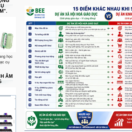
DỤNG
CỤ
M".
ang học
hạc cụ
NH ÂM
G