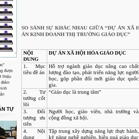
SO SÁNH SỰ KHÁC NHAU GIỮA
“DỰ ÁN XÃ 
ÁN KINH DOANH THỊ TRƯỜNG GIÁO DỤC”
NỘI
DỰ ÁN XÃ HỘI HÓA GIÁO DỤC
DUNG
ạc"
1. Mục
Hỗ trợ ngành giáo dục nâng cao chất
ng được
tiêu đề án
lượng đào tạo, phát triển năng lực người
i thiệu
học, góp phần đổi mới giáo dục quốc
 điểm
gia.
hình
2. Tư
“Giáo dục là trung tâm”
uẩn
tưởng cốt
lõi
ẪN TỰ
3. Đối
Người học, giáo viên, nhà trường và
tượng ưu
cộng đồng xã hội.
tiên
4. Nội
Tập trung xây dựng năng lực thực hành,
dung
kỹ năng nghề nghiệp, hiệu quả giáo dục