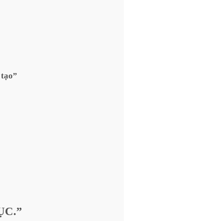
 tạo”
ỤC.”