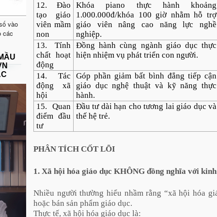
12. Đào
Khóa piano thực hành khoảng
tạo giáo
1.000.000đ/khóa 100 giờ nhằm hỗ trợ
 số vào
viên mầm
giáo viên nâng cao năng lực nghề
o các
non
nghiệp.
13. Tính
Đồng hành cùng ngành giáo dục thực
chất hoạt
hiện nhiệm vụ phát triển con người.
 MẦU
động
VN
ẠC
14. Tác
Góp phần giảm bất bình đẳng tiếp cận
động xã
giáo dục nghệ thuật và kỹ năng thực
hội
hành.
15. Quan
Đầu tư dài hạn cho tương lai giáo dục và
điểm đầu
thế hệ trẻ.
tư
PHÂN TÍCH CỐT LÕI
1. Xã hội hóa giáo dục KHÔNG đồng nghĩa với kinh
Nhiều người thường hiểu nhầm rằng “xã hội hóa giá
hoặc bán sản phẩm giáo dục.
Thực tế, xã hội hóa giáo dục là: