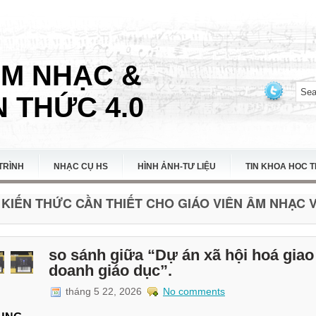
ÂM NHẠC &
 THỨC 4.0
TRÌNH
NHẠC CỤ HS
HÌNH ẢNH-TƯ LIỆU
TIN KHOA HOC 
KIẾN THỨC CẦN THIẾT CHO GIÁO VIÊN ÂM NHẠC VI
so sánh giữa “Dự án xã hội hoá giao
doanh giáo dục”.
tháng 5 22, 2026
No comments