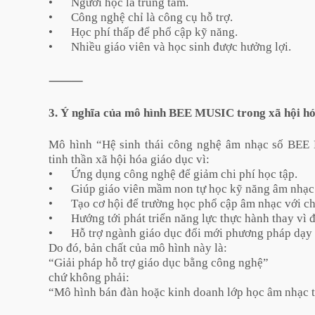
•
Người học là trung tâm.
•
Công nghệ chỉ là công cụ hỗ trợ.
•
Học phí thấp để phổ cập kỹ năng.
•
Nhiều giáo viên và học sinh được hưởng lợi.
⸻
3. Ý nghĩa của mô hình BEE MUSIC trong xã hội hó
Mô hình “Hệ sinh thái công nghệ âm nhạc số BEE
tinh thần xã hội hóa giáo dục vì:
•
Ứng dụng công nghệ để giảm chi phí học tập.
•
Giúp giáo viên mầm non tự học kỹ năng âm nhạc
•
Tạo cơ hội để trường học phổ cập âm nhạc với chi
•
Hướng tới phát triển năng lực thực hành thay vì 
•
Hỗ trợ ngành giáo dục đổi mới phương pháp dạy 
Do đó, bản chất của mô hình này là:
“Giải pháp hỗ trợ giáo dục bằng công nghệ”
chứ không phải:
“Mô hình bán đàn hoặc kinh doanh lớp học âm nhạc t