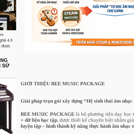
ăm
ghệ 4.0
g được
ẶNG
C SỬ
GIỚI THIỆU BEE MUSIC PACKAGE
Giải pháp trọn gói xây dựng “Hệ sinh thái âm nhạc
BEE MUSIC PACKAGE
là bộ phương tiện dạy học 
+ dữ liệu học tập
, được thiết kế chuyên biệt nhằm g
luyện tập – hình thành kỹ năng thực hành âm nhạc 