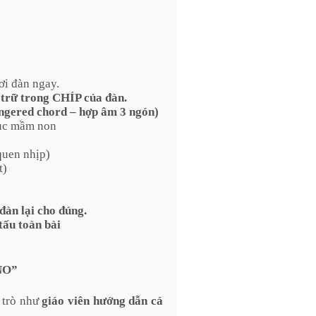
ơi đàn ngay.
 trữ trong CHÍP của đàn.
ingered chord – hợp âm 3 ngón)
dục mầm non
quen nhịp)
t)
đàn lại cho đúng.
 tấu toàn bài
NO”
i trò như
giáo viên hướng dẫn cá