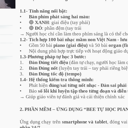
1.1- Tính năng nổi bật:
•
Bàn phím phát sáng hai màu:
•
🔵
XANH
: giai điệu (tay phải)
•
🔴
ĐỎ
: phần đệm (tay trái
→ Người học chỉ cần làm theo phím sáng là có thể ch
1.2- Tích hợp 100 bài nhạc mầm non Việt Nam - lưu
•
	Gồm 
50 bài
piano (giai điệu)
và 50 bài
organ (f
•
Nội dung phù hợp trực tiếp với hoạt động giáo 
1.3-Phương pháp tự học 3 bước:
1.
Đàn
Đúng tiết điệu
(đàn tự chạy, người học làm 
2.
Đàn 
Đúng
nốt
(luyện tay trái – tay phải riêng biệ
3.
Đàn 
Đúng tốc độ (tempo)
1.4- Hệ thống kiểm tra thông minh:
•
Phát hiện
đúng/sai từng nốt nhạc - Đàn sai phải 
•
Báo
số lỗi khi luyện tập theo từng đoạn và diễn
→ Giúp giáo viên tự đánh giá và cải thiện chính xác
2. PHẦN MỀM – ỨNG DỤNG “BEE TỰ HỌC PIA
Ứng dụng chạy trên
smartphone và tablet
, đóng va
nhân 24/7
.