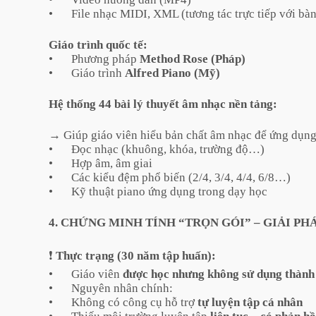
•
File nhạc MIDI, XML (tương tác trực tiếp với bà
Giáo trình quốc tế:
•
Phương pháp
Method Rose (Pháp)
•
Giáo trình
Alfred Piano (Mỹ)
Hệ thống 44 bài lý thuyết âm nhạc nền tảng:
→ Giúp giáo viên hiểu bản chất âm nhạc để ứng dụng 
•
Đọc nhạc (khuông, khóa, trường độ…)
•
Hợp âm, âm giai
•
Các kiểu đệm phổ biến (2/4, 3/4, 4/4, 6/8…)
•
Kỹ thuật piano ứng dụng trong dạy học
4. CHỨNG MINH TÍNH “TRỌN GÓI” – GIẢI PH
❗
Thực trạng (30 năm tập huấn):
•
Giáo viên
được học nhưng không sử dụng thành
•
Nguyên nhân chính:
•
Không có công cụ hỗ trợ
tự luyện tập cá nhân