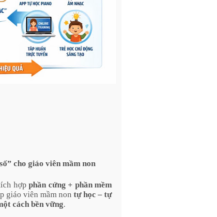
 số” cho giáo viên mầm non
tích hợp
phần cứng + phần mềm
iúp giáo viên mầm non
tự học – tự
một cách bền vững
.