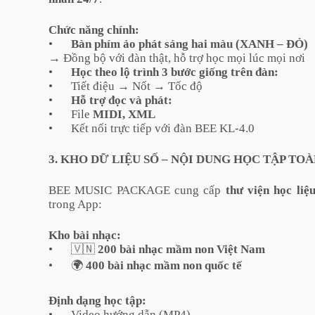
Chức năng chính:
•
Bàn phím ảo phát sáng hai màu (XANH – ĐỎ)
→ Đồng bộ với đàn thật, hỗ trợ học mọi lúc mọi nơi
•
Học theo lộ trình 3 bước giống trên đàn:
•
Tiết điệu → Nốt → Tốc độ
•
Hỗ trợ đọc và phát:
•
File
MIDI, XML
•
Kết nối trực tiếp với đàn BEE KL-4.0
3. KHO DỮ LIỆU SỐ – NỘI DUNG HỌC TẬP TOÀ
BEE MUSIC PACKAGE cung cấp
thư viện học liệ
trong App:
Kho bài nhạc:
•
🇻🇳
200 bài nhạc mầm non Việt Nam
•
🌍
400 bài nhạc mầm non quốc tế
Định dạng học tập:
•
Video hướng dẫn (MP4)