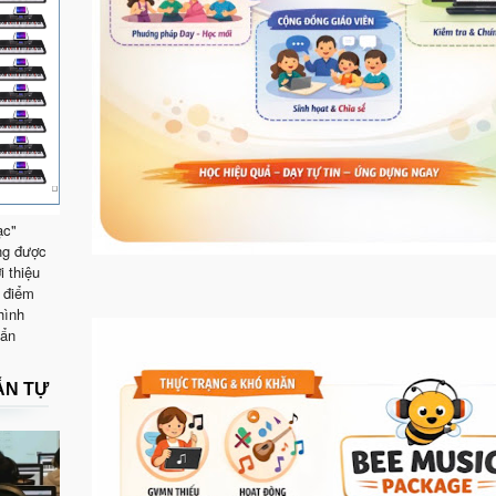
ạc"
ng được
i thiệu
 điểm
hình
uẩn
ẪN TỰ