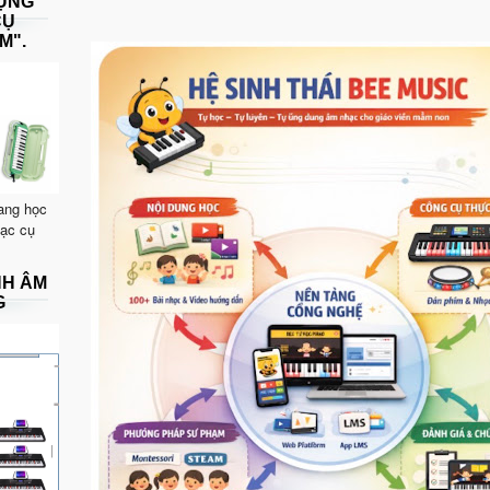
DỤNG
CỤ
M".
ang học
hạc cụ
NH ÂM
G