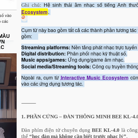
Ghi chú:
Hệ sinh thái âm nhạc số tiếng Anh th
Ecosystem
.
 số vào
o các
Cụm từ này bao gồm tất cả các thành phần tương tác t
gồm:
 MẦU
VN
Streaming platforms:
Nền tảng phát nhạc trực tuyến 
ẠC
Digital distribution:
Phân phối nhạc kỹ thuật số.
Music apps/games:
Ứng dụng/game âm nhạc.
Social media/Streaming tools:
Công cụ truyền thông
Ngoài ra, cụm từ
Interactive Music Ecosystem
cũn
vào các ứng dụng tương tác.
⸻
1. PHẦN CỨNG – ĐÀN THÔNG MINH BEE KL-4.
Đàn phím điện tử chuyên dụng
BEE KL-4.0
là công 
thể
“học đàn mà không cần biết trước nhạc lý”
.