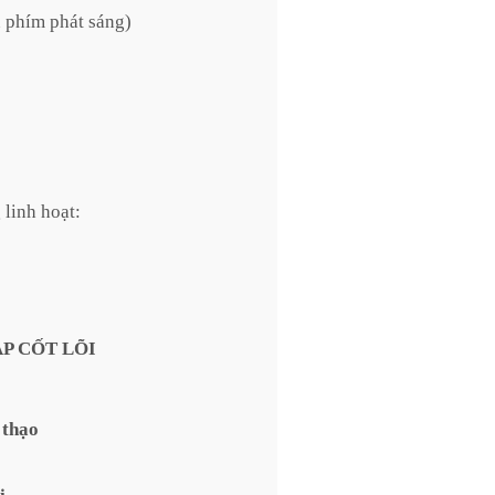
n phím phát sáng)
linh hoạt:
ÁP CỐT LÕI
 thạo