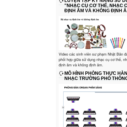
LUYỆN TẬP KỸ NĂNG SỬ 
"NHẠC CỤ CƠ THỂ, NHẠC 
ĐỊNH ÂM VÀ KHÔNG ĐỊNH Â
Video các sinh viên sư phạm Nhật Bản đ
phối hợp giữa sử dụng nhạc cụ cơ thể, n
định âm và không định âm.
MÔ HÌNH PHÒNG THỰC HÀ
NHẠC TRƯỜNG PHỔ THÔN