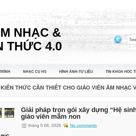
ÂM NHẠC &
 THỨC 4.0
TRÌNH
NHẠC CỤ HS
HÌNH ẢNH-TƯ LIỆU
TIN KHOA HOC 
KIẾN THỨC CẦN THIẾT CHO GIÁO VIÊN ÂM NHẠC VI
Giải pháp trọn gói xây dựng “Hệ sin
giáo viên mầm non
tháng 5 08, 2026
No comments