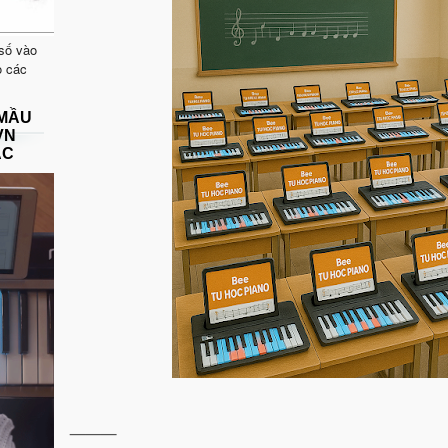
 số vào
o các
 MẦU
VN
ẠC
⸻