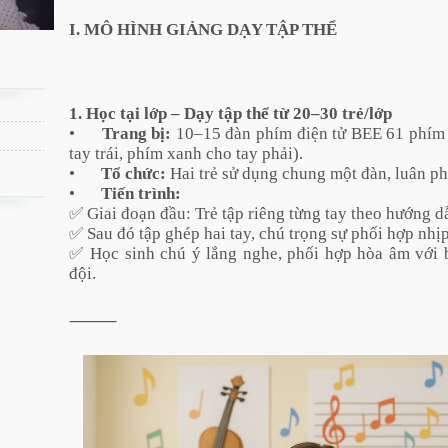
I. MÔ HÌNH GIẢNG DẠY TẬP THỂ
1. Học tại lớp – Dạy tập thể từ 20–30 trẻ/lớp
•
Trang bị:
10–15 đàn phím điện tử BEE 61 phím 
tay trái, phím xanh cho tay phải).
•
Tổ chức:
Hai trẻ sử dụng chung một đàn, luân ph
•
Tiến trình:
✅ Giai đoạn đầu: Trẻ tập riêng từng tay theo hướng d
✅ Sau đó tập ghép hai tay, chú trọng sự phối hợp nhị
✅ Học sinh chú ý lắng nghe, phối hợp hòa âm với 
đội.
⸻