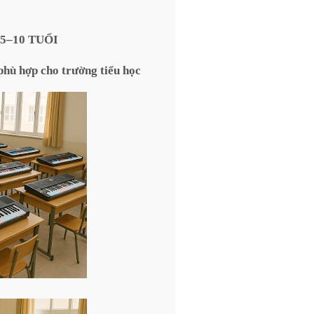
5–10 TUỔI
hù hợp cho trường tiểu học