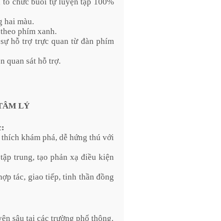
h tổ chức buổi tự luyện tập 100%
g hai màu.
i theo phím xanh.
 sự hỗ trợ trực quan từ đàn phím
n quan sát hỗ trợ.
 TÂM LÝ
c:
 thích khám phá, dễ hứng thú với
tập trung, tạo phản xạ điều kiện
ợp tác, giao tiếp, tinh thần đồng
ên sâu tại các trường phổ thông.