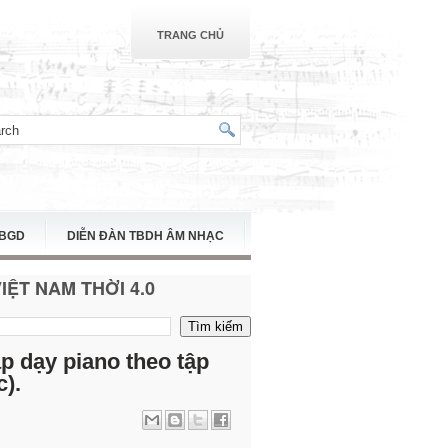
TRANG CHỦ
TBGD
DIỄN ĐÀN TBDH ÂM NHẠC
ỆT NAM THỜI 4.0
 dạy piano theo tập
c).