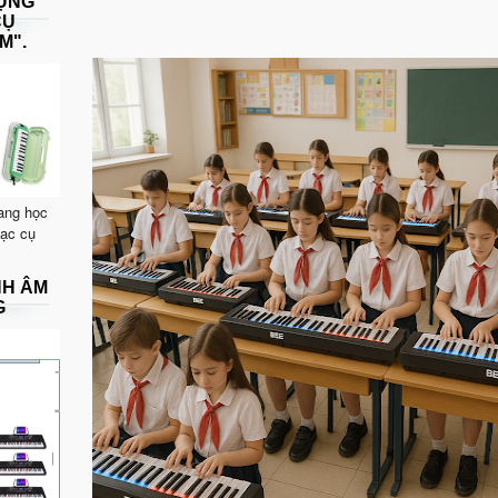
DỤNG
CỤ
M".
ang học
hạc cụ
NH ÂM
G