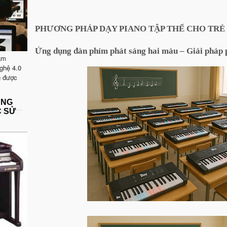
PHƯƠNG PHÁP DẠY PIANO TẬP THỂ CHO TRẺ 
Ứng dụng đàn phím phát sáng hai màu – Giải pháp p
ăm
ghệ 4.0
g được
ẶNG
C SỬ