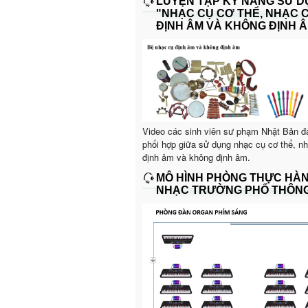
LUYỆN TẬP KỸ NĂNG SỬ 
"NHẠC CỤ CƠ THỂ, NHẠC 
ĐỊNH ÂM VÀ KHÔNG ĐỊNH Â
Video các sinh viên sư phạm Nhật Bản đ
phối hợp giữa sử dụng nhạc cụ cơ thể, n
định âm và không định âm.
MÔ HÌNH PHÒNG THỰC HÀ
NHẠC TRƯỜNG PHỔ THÔN