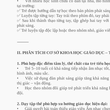
•
Với nhiều học sinh chưa có đàn tại nhà, mô hìn
tại trường:
✅ Trẻ được hướng dẫn tự học theo bản phím phát sán
✅ Luyện tập từng tay: Tay trái theo phím đỏ, tay phả
✅ Sau khi thành thạo từng tay, tập ghép hai tay với
phát sáng.
✅ Trẻ luyện tập độc lập hoặc theo nhóm nhỏ, giáo viê
⸻
II. PHÂN TÍCH CƠ SỞ KHOA HỌC GIÁO DỤC –
1. Phù hợp đặc điểm tâm lý, thể chất của trẻ tiểu họ
•
Trẻ 5–10 tuổi có khả năng tiếp nhận âm nhạc tốt,
hình ảnh, màu sắc.
•
Việc sử dụng đàn phát sáng giúp tăng khả năng 
thị giác – vận động.
•
Học theo nhóm đôi giúp trẻ phát triển khả năng h
đội.
2. Dạy tập thể phù hợp xu hướng giáo dục hiện đại:
•
Giải quyết bài toán thiếu giáo viên Âm nhạc chuy