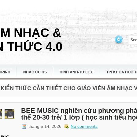
ÂM NHẠC &
 THỨC 4.0
TRÌNH
NHẠC CỤ HS
HÌNH ẢNH-TƯ LIỆU
TIN KHOA HOC 
KIẾN THỨC CẦN THIẾT CHO GIÁO VIÊN ÂM NHẠC VI
BEE MUSIC nghiên cứu phương pháp
thể 20-30 trẻ/ 1 lớp ( học sinh tiểu họ
tháng 5 14, 2026
No comments