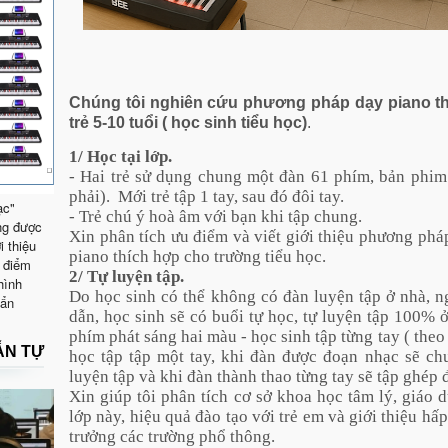
Chúng tôi nghiên
cứu phương pháp dạy piano theo
trẻ 5-10 tuổi ( học sinh tiểu học)
.
1/ Học tại lớp.
- Hai trẻ sử dụng chung một đàn 61 phím, bản phim 
phải). Mới trẻ tập 1 tay, sau đó đôi tay.
ạc"
- Trẻ chú ý hoà âm với bạn khi tập chung.
ng được
Xin phân tích ưu điểm và viết giới thiệu phương pháp
i thiệu
piano thích hợp cho trường tiểu học.
 điểm
2/ Tự luyện tập.
hình
Do học sinh có thể không có đàn luyện tập ở nhà, n
uẩn
dẫn, học sinh sẽ có buổi tự học, tự luyện tập 100%
phím phát sáng hai màu - học sinh tập từng tay ( the
ẪN TỰ
học tập tập một tay, khi đàn được đoạn nhạc sẽ ch
luyện tập và khi đàn thành thao từng tay sẽ tập ghép 
Xin giúp tôi phân tích cơ sở khoa học tâm lý, giáo
lớp này, hiệu quả đào tạo với trẻ em và giới thiệu h
trưởng các trường phổ thông.