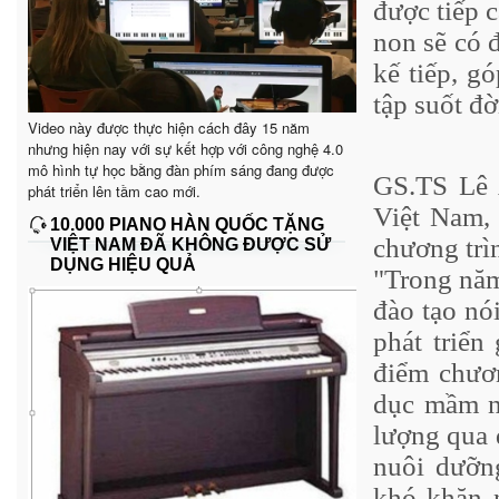
được tiếp 
non sẽ có 
kế tiếp, g
tập suốt đờ
Video này được thực hiện cách đây 15 năm
nhưng hiện nay với sự kết hợp với công nghệ 4.0
mô hình tự học bằng đàn phím sáng đang được
GS.TS Lê 
phát triển lên tầm cao mới.
Việt Nam, 
10.000 PIANO HÀN QUỐC TẶNG
chương trì
VIỆT NAM ĐÃ KHÔNG ĐƯỢC SỬ
DỤNG HIỆU QUẢ
"Trong năm
đào tạo nó
phát triển
điểm chươ
dục mầm no
lượng qua 
nuôi dưỡn
khó khăn 