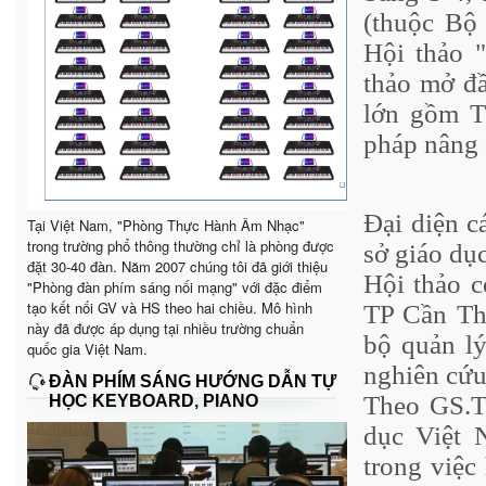
(thuộc Bộ
Hội thảo 
thảo mở đầ
lớn gồm T
pháp nâng 
Đại diện c
Tại Việt Nam, "Phòng Thực Hành Âm Nhạc"
trong trường phổ thông thường chỉ là phòng được
sở giáo dụ
đặt 30-40 đàn. Năm 2007 chúng tôi đã giới thiệu
Hội thảo 
"Phòng đàn phím sáng nối mạng" với đặc điểm
tạo kết nối GV và HS theo hai chiều. Mô hình
TP Cần Th
này đã được áp dụng tại nhiều trường chuẩn
bộ quản lý
quốc gia Việt Nam.
nghiên cứu
ĐÀN PHÍM SÁNG HƯỚNG DẪN TỰ
Theo GS.T
HỌC KEYBOARD, PIANO
dục Việt 
trong việc