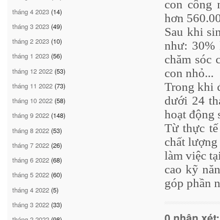
con công n
tháng 4 2023
(14)
hơn 560.00
tháng 3 2023
(49)
Sau khi si
tháng 2 2023
(10)
như: 30% 
tháng 1 2023
(56)
chăm sóc c
tháng 12 2022
(53)
con nhỏ...
Trong khi 
tháng 11 2022
(73)
dưới 24 th
tháng 10 2022
(58)
hoạt động 
tháng 9 2022
(148)
Từ thực tế
tháng 8 2022
(53)
chất lượng
tháng 7 2022
(26)
làm việc tạ
tháng 6 2022
(68)
cao kỹ năn
tháng 5 2022
(60)
góp phần nâ
tháng 4 2022
(5)
tháng 3 2022
(33)
0 nhận xét:
tháng 2 2022
(98)