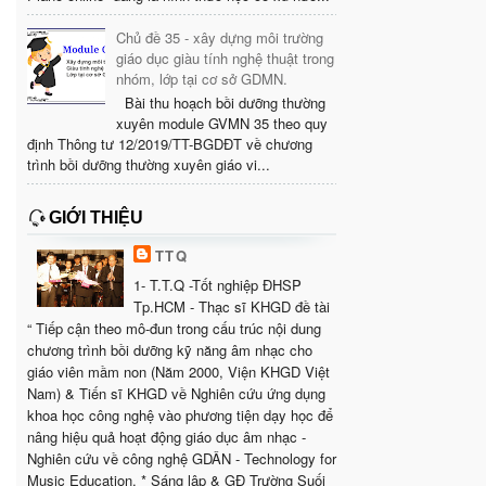
Chủ đề 35 - xây dựng môi trường
giáo dục giàu tính nghệ thuật trong
nhóm, lớp tại cơ sở GDMN.
Bài thu hoạch bồi dưỡng thường
xuyên module GVMN 35 theo quy
định Thông tư 12/2019/TT-BGDĐT về chương
trình bồi dưỡng thường xuyên giáo vi...
GIỚI THIỆU
TTQ
1- T.T.Q -Tốt nghiệp ĐHSP
Tp.HCM - Thạc sĩ KHGD đề tài
“ Tiếp cận theo mô-đun trong cấu trúc nội dung
chương trình bồi dưỡng kỹ năng âm nhạc cho
giáo viên mầm non (Năm 2000, Viện KHGD Việt
Nam) & Tiến sĩ KHGD về Nghiên cứu ứng dụng
khoa học công nghệ vào phương tiện dạy học để
nâng hiệu quả hoạt động giáo dục âm nhạc -
Nghiên cứu về công nghệ GDÂN - Technology for
Music Education. * Sáng lập & GĐ Trường Suối