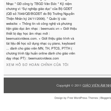
Nhạc * GĐ công ty TBGD Văn Đức * Kỷ niệm
chương vì “Sự nghiệp giáo dục” của Bộ GDĐT
(QĐ số 7049/QĐ/BGDĐT do Bộ Trưởng Nguyễn
Thiện Nhân ký 24/11/2006). * Quản lý các
website: + Thông tin về công nghệ và phương
tiện giáo dục âm nhạc : beemusic.vn + Giới thiệu
thiết bị dạy học âm nhạc mới :
beemusicvideos.com. + Giới thiệu giáo trình và
tài liệu để học sử dụng nhạc cụ piano, keyboard
... dành cho giáo viên MN, TH, PTCS, PTTH (
chương trình tập huấn online dành cho giáo viên
dạy nhạc PT) : beemusicvideos.com
XEM HỒ SƠ HOÀN CHỈNH CỦA TÔI
Copyright © 2011
GIÁO VIÊN ÂM NH
Design by
Free WordPress Themes
| Blogger