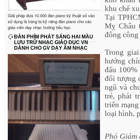
khu chế xu
Giải pháp đưa 10.000 đàn piano kỹ thuật số vào
Tại TPHC
sử dụng là trang bị kỹ năng đàn piano cho các
Mỵ Châu th
giáo viên dạy nhạc trường tiểu học.
đông công 
ĐÀN PHÍM PHÁT SÁNG HAI MẦU
LƯU TRỮ NHẠC GIÁO DỤC VN
DÀNH CHO GV DẠY ÂM NHẠC
Trong gia
hướng chín
đấu 100% t
đối tượng 
ngũ và chu
trẻ, phát 
triển mạng
loại hình, 
Phó Giám 