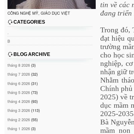
tin về các
đang triển
CÔNG NGHỆ MỸ, GIÁO DỤC VIỆT
CATEGORIES
Trong đó, 
.
đạt hiệu qu
B
trường mầm
cho học si
BLOG ARCHIVE
nghiệp, cơ
tháng 8 2026
(3)
nhận giữ tr
tháng 7 2026
(32)
Nhằm tháo
tháng 6 2026
(31)
Chính phủ 
tháng 5 2026
(73)
2025) về t
tháng 4 2026
(93)
dục mầm no
tháng 3 2026
(113)
2025-2035
tháng 2 2026
(55)
Bà Nguyễn
tháng 1 2026
(3)
mầm non (