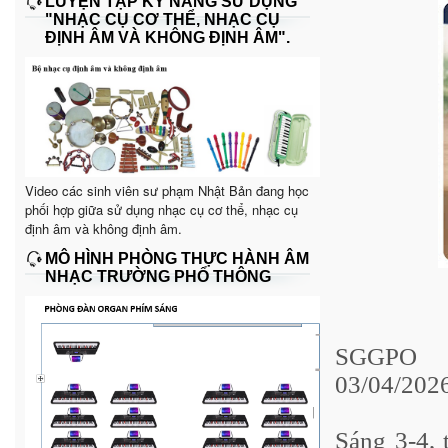
LUYỆN TẬP KỸ NĂNG SỬ DỤNG
"NHẠC CỤ CƠ THỂ, NHẠC CỤ
ĐỊNH ÂM VÀ KHÔNG ĐỊNH ÂM".
Video các sinh viên sư phạm Nhật Bản đang học
phối hợp giữa sử dụng nhạc cụ cơ thể, nhạc cụ
định âm và không định âm.
MÔ HÌNH PHÒNG THỰC HÀNH ÂM
NHẠC TRƯỜNG PHỔ THÔNG
SGGPO
03/04/2026
Sáng 3-4,