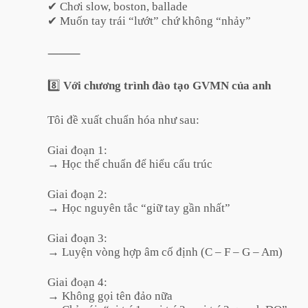
✔ Chơi slow, boston, ballade
✔ Muốn tay trái “lướt” chứ không “nhảy”
⸻
8️⃣
Với chương trình đào tạo GVMN của anh
Tôi đề xuất chuẩn hóa như sau:
Giai đoạn 1:
→ Học thế chuẩn để hiểu cấu trúc
Giai đoạn 2:
→ Học nguyên tắc “giữ tay gần nhất”
Giai đoạn 3:
→ Luyện vòng hợp âm cố định (C – F – G – Am)
Giai đoạn 4:
→ Không gọi tên đảo nữa