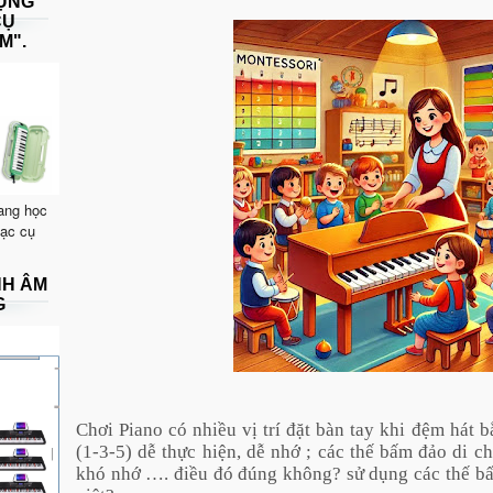
DỤNG
CỤ
M".
ang học
hạc cụ
NH ÂM
G
Chơi Piano có nhiều vị trí đặt bàn tay khi đệm hát b
(1-3-5) dễ thực hiện, dễ nhớ ; các thế bấm đảo di 
khó nhớ …. điều đó đúng không? sử dụng các thế bấ