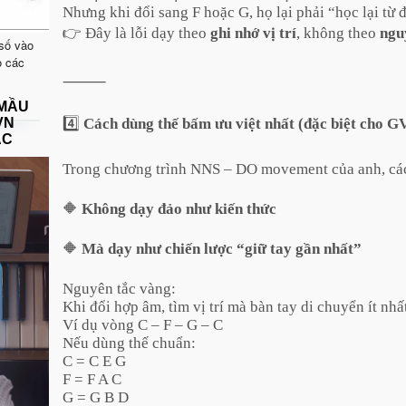
Nhưng khi đổi sang F hoặc G, họ lại phải “học lại từ 
👉 Đây là lỗi dạy theo
ghi nhớ vị trí
, không theo
ngu
 số vào
o các
⸻
 MẦU
VN
4️⃣
Cách dùng thế bấm ưu việt nhất (đặc biệt cho 
ẠC
Trong chương trình NNS – DO movement của anh, cách
🔶
Không dạy đảo như kiến thức
🔶
Mà dạy như chiến lược “giữ tay gần nhất”
Nguyên tắc vàng:
Khi đổi hợp âm, tìm vị trí mà bàn tay di chuyển ít nhấ
Ví dụ vòng C – F – G – C
Nếu dùng thế chuẩn:
C = C E G
F = F A C
G = G B D