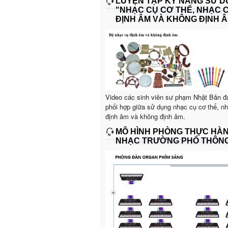
LUYỆN TẬP KỸ NĂNG SỬ 
"NHẠC CỤ CƠ THỂ, NHẠC 
ĐỊNH ÂM VÀ KHÔNG ĐỊNH Â
Video các sinh viên sư phạm Nhật Bản đ
phối hợp giữa sử dụng nhạc cụ cơ thể, n
định âm và không định âm.
MÔ HÌNH PHÒNG THỰC HÀ
NHẠC TRƯỜNG PHỔ THÔN