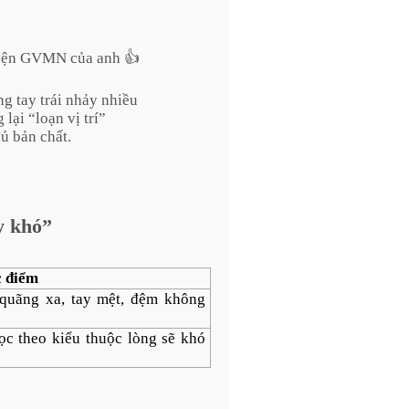
luyện GVMN của anh 👍
 tay trái nhảy nhiều
ại “loạn vị trí”
ủ bản chất.
y khó”
 điểm
quãng xa, tay mệt, đệm không
ọc theo kiểu thuộc lòng sẽ khó