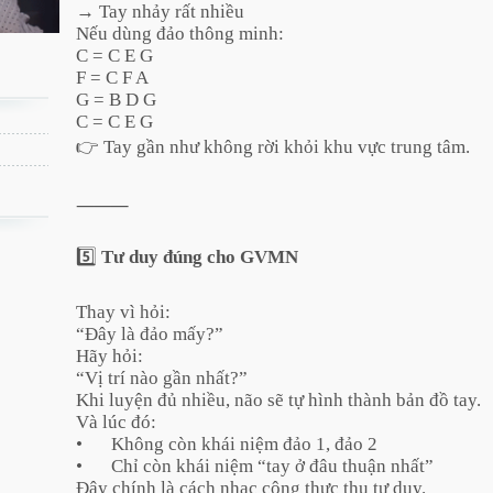
→ Tay nhảy rất nhiều
Nếu dùng đảo thông minh:
C = C E G
F = C F A
G = B D G
C = C E G
👉 Tay gần như không rời khỏi khu vực trung tâm.
⸻
5️⃣
Tư duy đúng cho GVMN
Thay vì hỏi:
“Đây là đảo mấy?”
Hãy hỏi:
“Vị trí nào gần nhất?”
Khi luyện đủ nhiều, não sẽ tự hình thành bản đồ tay.
Và lúc đó:
•
Không còn khái niệm đảo 1, đảo 2
•
Chỉ còn khái niệm “tay ở đâu thuận nhất”
Đây chính là cách nhạc công thực thụ tư duy.