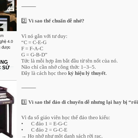
⸻
2️⃣
Vì sao thế chuẩn dễ nhớ?
ăm
Vì nó gắn với tư duy:
ghệ 4.0
“C = C-E-G
g được
F = F-A-C
G = G-B-D”
Tức là mỗi hợp âm bắt đầu từ tên nốt của nó.
ẶNG
Não chỉ cần nhớ công thức 1–3–5.
C SỬ
Đây là cách học theo
ký hiệu lý thuyết
.
⸻
3️⃣
Vì sao thế đảo di chuyển dễ nhưng lại hay bị “rố
Vì đa số giáo viên học thế đảo theo kiểu:
•
C đảo 1 = E-G-C
•
C đảo 2 = G-C-E
→ Họ nhớ như một danh sách rời rạc.