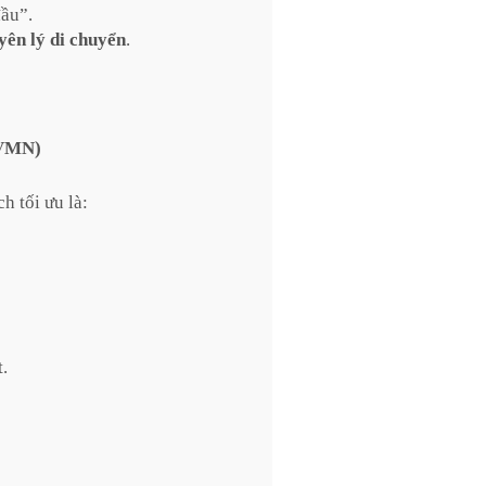
đầu”.
yên lý di chuyển
.
GVMN)
 tối ưu là:
t.