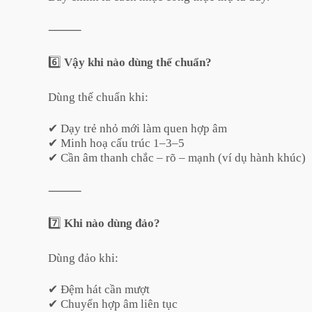
⸻
6️⃣
Vậy khi nào dùng thế chuẩn?
Dùng thế chuẩn khi:
✔ Dạy trẻ nhỏ mới làm quen hợp âm
✔ Minh hoạ cấu trúc 1–3–5
✔ Cần âm thanh chắc – rõ – mạnh (ví dụ hành khúc)
⸻
7️⃣
Khi nào dùng đảo?
Dùng đảo khi:
✔ Đệm hát cần mượt
✔ Chuyển hợp âm liên tục