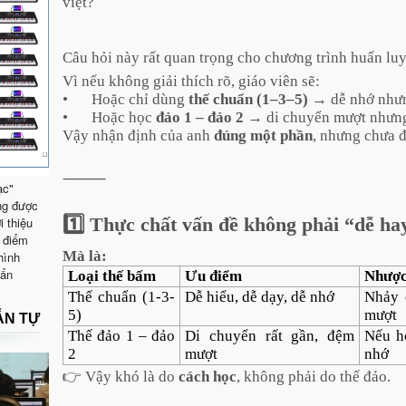
việt?
Câu hỏi này rất quan trọng cho chương trình huấn 
Vì nếu không giải thích rõ, giáo viên sẽ:
•
Hoặc chỉ dùng
thế chuẩn (1–3–5)
→ dễ nhớ nhưng
•
Hoặc học
đảo 1 – đảo 2
→ di chuyển mượt nhưng l
Vậy nhận định của anh
đúng một phần
, nhưng chưa đ
⸻
ạc"
ng được
1️⃣ Thực chất vấn đề không phải “dễ ha
i thiệu
 điểm
Mà là:
hình
uẩn
Loại thế bấm
Ưu điểm
Nhược
Thế chuẩn (1-3-
Dễ hiểu, dễ dạy, dễ nhớ
Nhảy 
5)
mượt
ẪN TỰ
Thế đảo 1 – đảo
Di chuyển rất gần, đệm
Nếu h
2
mượt
nhớ
👉 Vậy khó là do
cách học
, không phải do thế đảo.