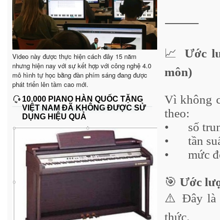
⸻
📈
Ước lư
Video này được thực hiện cách đây 15 năm
nhưng hiện nay với sự kết hợp với công nghệ 4.0
môn)
mô hình tự học bằng đàn phím sáng đang được
phát triển lên tầm cao mới.
Vì không c
10.000 PIANO HÀN QUỐC TẶNG
VIỆT NAM ĐÃ KHÔNG ĐƯỢC SỬ
theo:
DỤNG HIỆU QUẢ
•
số tru
•
tần su
•
mức độ
🎯
Ước lượ
⚠️ Đây l
thức.