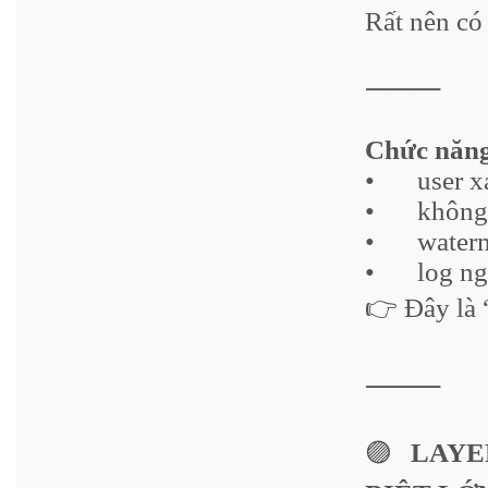
Rất nên có 
⸻
Chức năn
•
user x
•
không
•
water
•
log ng
👉 Đây là 
⸻
🟣
LAYER