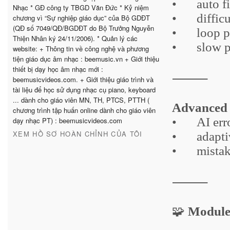
•
auto f
Nhạc * GĐ công ty TBGD Văn Đức * Kỷ niệm
•
diffic
chương vì “Sự nghiệp giáo dục” của Bộ GDĐT
(QĐ số 7049/QĐ/BGDĐT do Bộ Trưởng Nguyễn
•
loop p
Thiện Nhân ký 24/11/2006). * Quản lý các
•
slow p
website: + Thông tin về công nghệ và phương
tiện giáo dục âm nhạc : beemusic.vn + Giới thiệu
thiết bị dạy học âm nhạc mới :
⸻
beemusicvideos.com. + Giới thiệu giáo trình và
tài liệu để học sử dụng nhạc cụ piano, keyboard
... dành cho giáo viên MN, TH, PTCS, PTTH (
Advanced 
chương trình tập huấn online dành cho giáo viên
•
AI err
dạy nhạc PT) : beemusicvideos.com
XEM HỒ SƠ HOÀN CHỈNH CỦA TÔI
•
adapt
•
mista
⸻
🧩
Module 