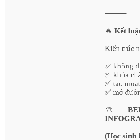
⸻
🔥
Kết luậ
Kiến trúc n
✅ không đố
✅ khóa chặ
✅ tạo moat
✅ mở đườn
🎨
BEE
INFOGR
(Học sinh 