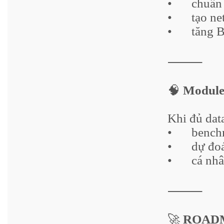
•
chuẩn
•
tạo ne
•
tăng 
⸻
🧠
Module 
Khi đủ data
•
bench
•
dự đo
•
cá nhâ
⸻
🚀
ROADM