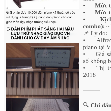
•
Mức t
•
Mức t
Giải pháp đưa 10.000 đàn piano kỹ thuật số vào
sử dụng là trang bị kỹ năng đàn piano cho các
•
Kị
giáo viên dạy nhạc trường tiểu học.
combo):
~1
ĐÀN PHÍM PHÁT SÁNG HAI MẦU
📌 Lý do:
LƯU TRỮ NHẠC GIÁO DỤC VN
DÀNH CHO GV DẠY ÂM NHẠC
•
Alfre
piano tại 
•
Giá s
số không b
•
Thị t
2018
⸻
🔍
Chỉ dấu