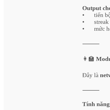
Output ch
•
tiến b
•
streak
•
mức h
⸻
👩‍🏫
Modu
Đây là
net
⸻
Tính năng