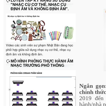
LUYỆN TẬP KỸ NĂNG SỬ DỤNG
"NHẠC CỤ CƠ THỂ, NHẠC CỤ
ĐỊNH ÂM VÀ KHÔNG ĐỊNH ÂM".
Video các sinh viên sư phạm Nhật Bản đang học
phối hợp giữa sử dụng nhạc cụ cơ thể, nhạc cụ
định âm và không định âm.
MÔ HÌNH PHÒNG THỰC HÀNH ÂM
NHẠC TRƯỜNG PHỔ THÔNG
Ngắn gọn
chính thứ
2019 đến 
hành/nhà p