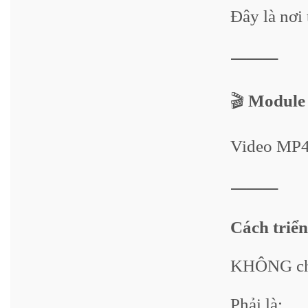
Đây là nơi 
⸻
🎬
Module 
Video MP4 
⸻
Cách triể
KHÔNG chỉ
Phải là: