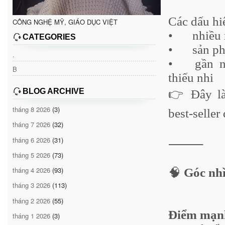
Các dấu hiệ
CÔNG NGHỆ MỸ, GIÁO DỤC VIỆT
•
nhiều 
CATEGORIES
•
sản p
.
•
gần 
B
thiếu nhi
BLOG ARCHIVE
👉 Đây là
tháng 8 2026
(3)
best-seller
tháng 7 2026
(32)
tháng 6 2026
(31)
⸻
tháng 5 2026
(73)
tháng 4 2026
(93)
🧠
Góc nhì
tháng 3 2026
(113)
tháng 2 2026
(55)
Điểm mạnh
tháng 1 2026
(3)