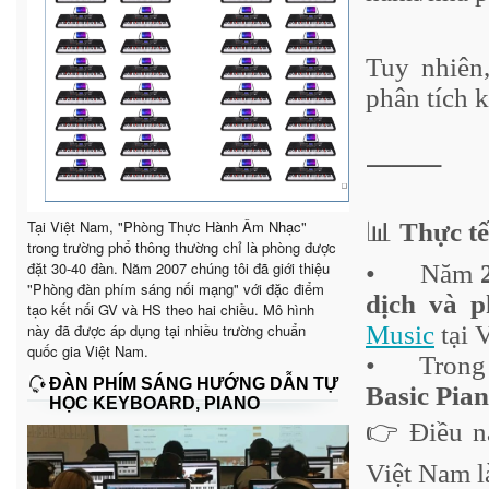
Tuy nhiên,
phân tích k
⸻
Tại Việt Nam, "Phòng Thực Hành Âm Nhạc"
📊
Thực tế
trong trường phổ thông thường chỉ là phòng được
đặt 30-40 đàn. Năm 2007 chúng tôi đã giới thiệu
•
Năm
"Phòng đàn phím sáng nối mạng" với đặc điểm
dịch và p
tạo kết nối GV và HS theo hai chiều. Mô hình
này đã được áp dụng tại nhiều trường chuẩn
Music
tại 
quốc gia Việt Nam.
•
Trong
ĐÀN PHÍM SÁNG HƯỚNG DẪN TỰ
Basic Pia
HỌC KEYBOARD, PIANO
👉 Điều nà
Việt Nam l