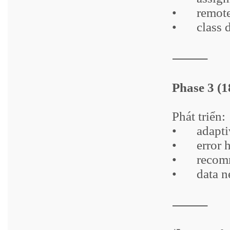
•
remot
•
class 
⸻
Phase 3 (
Phát triển:
•
adapti
•
error 
•
recom
•
data 
⸻