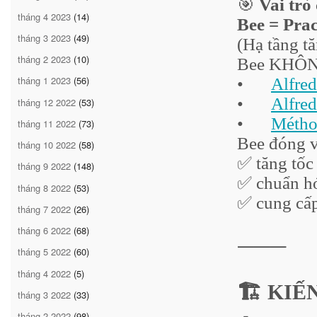
🎯
Vai trò 
tháng 4 2023
(14)
Bee = Prac
tháng 3 2023
(49)
(Hạ tầng tă
tháng 2 2023
(10)
Bee KHÔNG
tháng 1 2023
(56)
•
Alfred
•
Alfred
tháng 12 2022
(53)
•
Métho
tháng 11 2022
(73)
Bee đóng v
tháng 10 2022
(58)
✅ tăng tốc
tháng 9 2022
(148)
✅ chuẩn hó
tháng 8 2022
(53)
✅ cung cấp
tháng 7 2022
(26)
tháng 6 2022
(68)
⸻
tháng 5 2022
(60)
tháng 4 2022
(5)
🏗️ KI
tháng 3 2022
(33)
tháng 2 2022
(98)