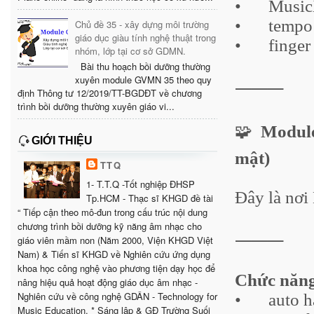
•
Musi
•
tempo
Chủ đề 35 - xây dựng môi trường
giáo dục giàu tính nghệ thuật trong
•
finger
nhóm, lớp tại cơ sở GDMN.
Bài thu hoạch bồi dưỡng thường
xuyên module GVMN 35 theo quy
⸻
định Thông tư 12/2019/TT-BGDĐT về chương
trình bồi dưỡng thường xuyên giáo vi...
🧩
Module
GIỚI THIỆU
mật)
TTQ
1- T.T.Q -Tốt nghiệp ĐHSP
Đây là nơi
Tp.HCM - Thạc sĩ KHGD đề tài
“ Tiếp cận theo mô-đun trong cấu trúc nội dung
chương trình bồi dưỡng kỹ năng âm nhạc cho
⸻
giáo viên mầm non (Năm 2000, Viện KHGD Việt
Nam) & Tiến sĩ KHGD về Nghiên cứu ứng dụng
khoa học công nghệ vào phương tiện dạy học để
Chức năn
nâng hiệu quả hoạt động giáo dục âm nhạc -
Nghiên cứu về công nghệ GDÂN - Technology for
•
auto h
Music Education. * Sáng lập & GĐ Trường Suối