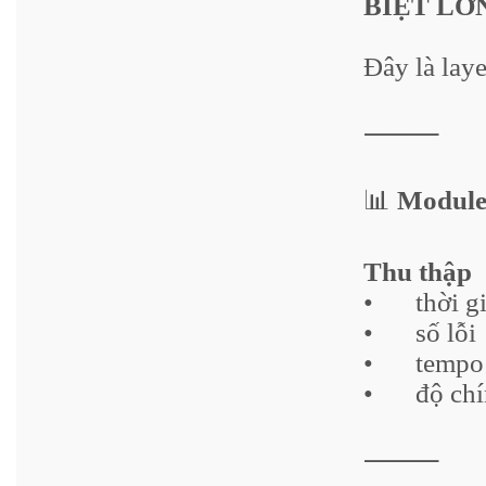
BIỆT LỚ
Đây là lay
⸻
📊
Module 
Thu thập
•
thời g
•
số lỗi
•
tempo
•
độ chí
⸻