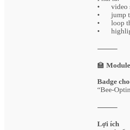
•
video 
•
jump 
•
loop 
•
highli
⸻
🏫
Module 
Badge cho
“Bee-Optim
⸻
Lợi ích