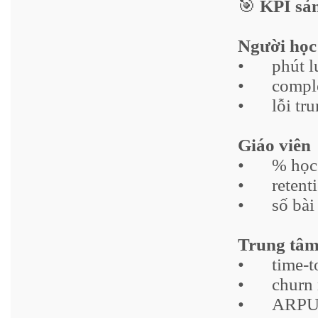
🎯
KPI sản
Người học
•
phút 
•
comple
•
lỗi tr
Giáo viên
•
% học
•
retent
•
số bài
Trung tâ
•
time-t
•
churn 
•
ARPU 