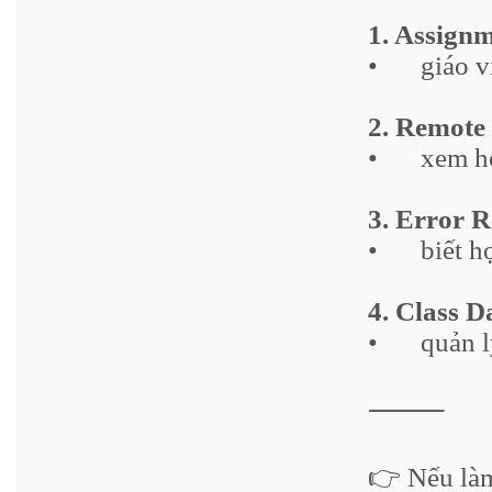
1. Assign
•
giáo v
2. Remote
•
xem họ
3. Error R
•
biết h
4. Class 
•
quản l
⸻
👉 Nếu làm