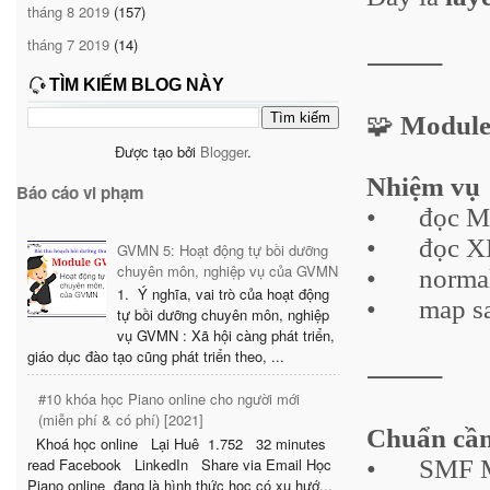
tháng 8 2019
(157)
tháng 7 2019
(14)
⸻
TÌM KIẾM BLOG NÀY
🧩
Module
Được tạo bởi
Blogger
.
Nhiệm vụ
Báo cáo vi phạm
•
đọc M
•
đọc X
GVMN 5: Hoạt động tự bồi dưỡng
chuyên môn, nghiệp vụ của GVMN
•
normal
1. Ý nghĩa, vai trò của hoạt động
•
map s
tự bồi dưỡng chuyên môn, nghiệp
vụ GVMN : Xã hội càng phát triển,
giáo dục đào tạo cũng phát triển theo, ...
⸻
#10 khóa học Piano online cho người mới
(miễn phí & có phí) [2021]
Chuẩn cần
Khoá học online Lại Huê 1.752 32 minutes
•
SMF M
read Facebook LinkedIn Share via Email Học
Piano online đang là hình thức học có xu hướ...