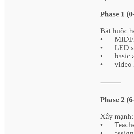
Phase 1 (
Bắt buộc h
•
MIDI/
•
LED s
•
basic 
•
video 
⸻
Phase 2 (6
Xây mạnh:
•
Teach
•
assig