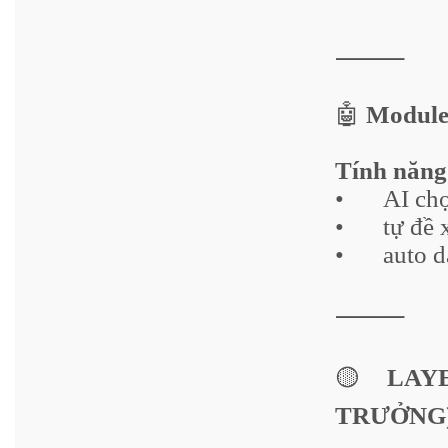
⸻
🤖
Module 
Tính năng
•
AI ch
•
tự đề 
•
auto d
⸻
🟡
LAYER
TRƯỞNG