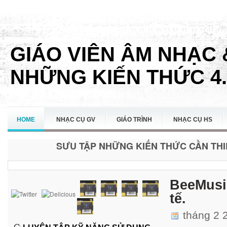
GIÁO VIÊN ÂM NHẠC 
NHỮNG KIẾN THỨC 4.
HOME
NHẠC CỤ GV
GIÁO TRÌNH
NHẠC CỤ HS
SƯU TẬP NHỮNG KIẾN THỨC CẦN THIẾ
LIÊN HỆ
BeeMusic
tế.
tháng 2 