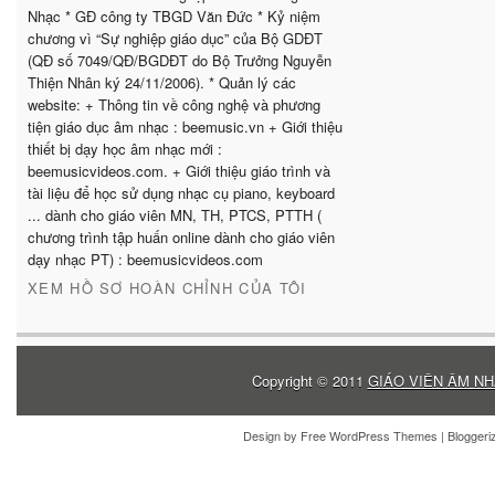
Nhạc * GĐ công ty TBGD Văn Đức * Kỷ niệm
chương vì “Sự nghiệp giáo dục” của Bộ GDĐT
(QĐ số 7049/QĐ/BGDĐT do Bộ Trưởng Nguyễn
Thiện Nhân ký 24/11/2006). * Quản lý các
website: + Thông tin về công nghệ và phương
tiện giáo dục âm nhạc : beemusic.vn + Giới thiệu
thiết bị dạy học âm nhạc mới :
beemusicvideos.com. + Giới thiệu giáo trình và
tài liệu để học sử dụng nhạc cụ piano, keyboard
... dành cho giáo viên MN, TH, PTCS, PTTH (
chương trình tập huấn online dành cho giáo viên
dạy nhạc PT) : beemusicvideos.com
XEM HỒ SƠ HOÀN CHỈNH CỦA TÔI
Copyright © 2011
GIÁO VIÊN ÂM NH
Design by
Free WordPress Themes
| Blogger