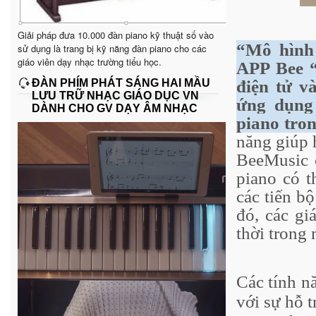
Giải pháp đưa 10.000 đàn piano kỹ thuật số vào
“Mô hình 
sử dụng là trang bị kỹ năng đàn piano cho các
giáo viên dạy nhạc trường tiểu học.
APP Bee 
ĐÀN PHÍM PHÁT SÁNG HAI MẦU
điện tử v
LƯU TRỮ NHẠC GIÁO DỤC VN
ứng dụng 
DÀNH CHO GV DẠY ÂM NHẠC
piano tro
năng giúp 
BeeMusic c
piano có t
các tiến b
đó, các gi
thời trong
Các tính n
với sự hỗ t