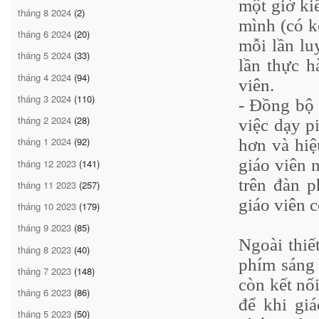
một giờ kiể
tháng 8 2024
(2)
mình (có kế
tháng 6 2024
(20)
mỗi lần lu
tháng 5 2024
(33)
lần thực h
tháng 4 2024
(94)
viên.
tháng 3 2024
(110)
- Đồng bộ 
tháng 2 2024
(28)
việc dạy p
tháng 1 2024
(92)
hơn và hiệ
giáo viên 
tháng 12 2023
(141)
trên đàn p
tháng 11 2023
(257)
giáo viên 
tháng 10 2023
(179)
tháng 9 2023
(85)
Ngoài thiế
tháng 8 2023
(40)
phím sáng 
tháng 7 2023
(148)
còn kết nố
tháng 6 2023
(86)
để khi gi
tháng 5 2023
(50)