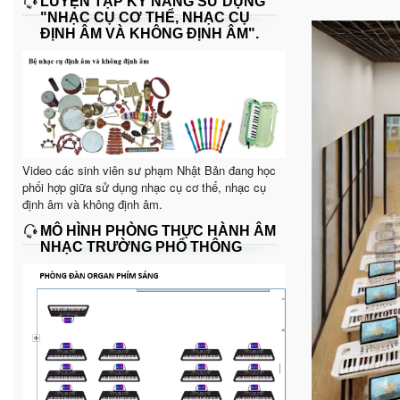
LUYỆN TẬP KỸ NĂNG SỬ DỤNG
"NHẠC CỤ CƠ THỂ, NHẠC CỤ
ĐỊNH ÂM VÀ KHÔNG ĐỊNH ÂM".
Video các sinh viên sư phạm Nhật Bản đang học
phối hợp giữa sử dụng nhạc cụ cơ thể, nhạc cụ
định âm và không định âm.
MÔ HÌNH PHÒNG THỰC HÀNH ÂM
NHẠC TRƯỜNG PHỔ THÔNG