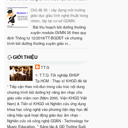
Chủ đề 35 - xây dựng môi trường
giáo dục giàu tính nghệ thuật trong
nhóm, lớp tại cơ sở GDMN.
Bài thu hoạch bồi dưỡng thường
xuyên module GVMN 35 theo quy
định Thông tư 12/2019/TT-BGDĐT về chương
trình bồi dưỡng thường xuyên giáo vi...
GIỚI THIỆU
TTQ
1- T.T.Q -Tốt nghiệp ĐHSP
Tp.HCM - Thạc sĩ KHGD đề tài
“ Tiếp cận theo mô-đun trong cấu trúc nội dung
chương trình bồi dưỡng kỹ năng âm nhạc cho
giáo viên mầm non (Năm 2000, Viện KHGD Việt
Nam) & Tiến sĩ KHGD về Nghiên cứu ứng dụng
khoa học công nghệ vào phương tiện dạy học để
nâng hiệu quả hoạt động giáo dục âm nhạc -
Nghiên cứu về công nghệ GDÂN - Technology for
Music Education. * Sáng lập & GĐ Trường Suối