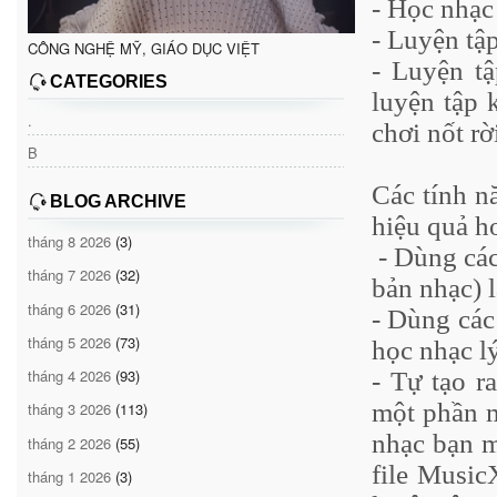
- Học nhạc 
- Luyện tậ
CÔNG NGHỆ MỸ, GIÁO DỤC VIỆT
- Luyện tậ
CATEGORIES
luyện tập 
.
chơi nốt rờ
B
Các tính n
BLOG ARCHIVE
hiệu quả h
tháng 8 2026
(3)
- Dùng các 
tháng 7 2026
(32)
bản nhạc) l
tháng 6 2026
(31)
- Dùng các
tháng 5 2026
(73)
học nhạc lý
tháng 4 2026
(93)
- Tự tạo r
một phần 
tháng 3 2026
(113)
nhạc bạn m
tháng 2 2026
(55)
file Music
tháng 1 2026
(3)