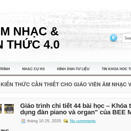
ÂM NHẠC &
 THỨC 4.0
TRÌNH
NHẠC CỤ HS
HÌNH ẢNH-TƯ LIỆU
TIN KHOA HOC 
KIẾN THỨC CẦN THIẾT CHO GIÁO VIÊN ÂM NHẠC VI
Giáo trình chi tiết 44 bài học – Khóa
dụng đàn piano và organ” của BEE
tháng 10 25, 2025
No comments