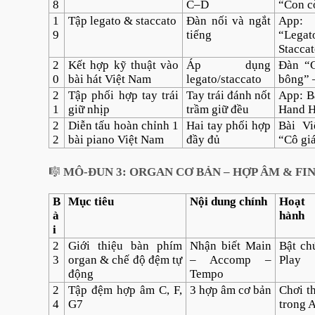
8
C–D
“Con c
1
Tập legato & staccato
Đàn nối và ngắt
App:
9
tiếng
“Leg
Stacca
2
Kết hợp kỹ thuật vào
Áp dụng
Đàn “C
0
bài hát Việt Nam
legato/staccato
bông” –
2
Tập phối hợp tay trái
Tay trái đánh nốt
App: B
1
giữ nhịp
trầm giữ đều
Hand H
2
Diễn tấu hoàn chỉnh 1
Hai tay phối hợp
Bài Vi
2
bài piano Việt Nam
đầy đủ
“Cô gi
🎼
MÔ-ĐUN 3: ORGAN CƠ BẢN – HỢP ÂM & FIN
B
Mục tiêu
Nội dung chính
Hoạt
à
hành
i
2
Giới thiệu bàn phím
Nhận biết Main
Bật ch
3
organ & chế độ đệm tự
– Accomp –
Play
động
Tempo
2
Tập đệm hợp âm C, F,
3 hợp âm cơ bản
Chơi t
4
G7
trong 