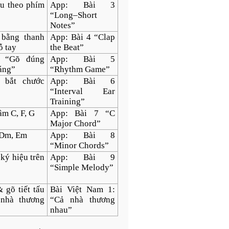
ấu theo phím
App: Bài 3
“Long–Short
Notes”
 bằng thanh
App: Bài 4 “Clap
ỗ tay
the Beat”
i “Gõ đúng
App: Bài 5
áng”
“Rhythm Game”
 bắt chước
App: Bài 6
“Interval Ear
Training”
m C, F, G
App: Bài 7 “C
Major Chord”
 Dm, Em
App: Bài 8
“Minor Chords”
ký hiệu trên
App: Bài 9
“Simple Melody”
 gõ tiết tấu
Bài Việt Nam 1:
 nhà thương
“Cả nhà thương
nhau”