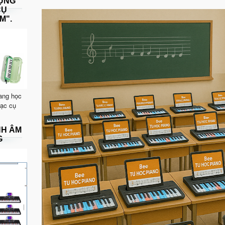
DỤNG
CỤ
M".
ang học
hạc cụ
NH ÂM
G