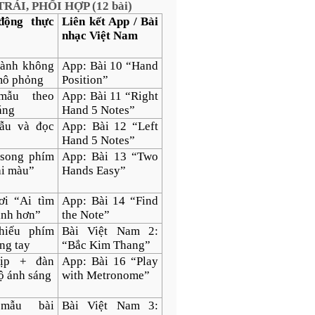
RÁI, PHỐI HỢP (12 bài)
động thực
Liên kết App / Bài
nhạc Việt Nam
ành không
App: Bài 10 “Hand
mô phỏng
Position”
mẫu theo
App: Bài 11 “Right
áng
Hand 5 Notes”
ẫu và đọc
App: Bài 12 “Left
Hand 5 Notes”
song phím
App: Bài 13 “Two
ai màu”
Hands Easy”
ơi “Ai tìm
App: Bài 14 “Find
anh hơn”
the Note”
hiếu phím
Bài Việt Nam 2:
ng tay
“Bắc Kim Thang”
ịp + đàn
App: Bài 16 “Play
ộ ánh sáng
with Metronome”
mẫu bài
Bài Việt Nam 3: