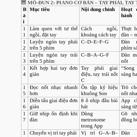
🎹
MÔ-ĐUN 2: PIANO CƠ BẢN – TAY PHẢI, TAY T
B
Mục tiêu
Nội dung chính
Hoạt 
à
hành
i
1
Làm quen với tư thế
Cách ngồi,
Thực h
1
ngồi, đặt tay
khoảng cách tay
đàn – 
1
Luyện ngón tay phải
C–D–E–F–G
Đàn 
2
trên 5 phím
phím s
1
Luyện ngón tay trái
C–B–A–G–F
Đàn m
3
trên 5 phím
nốt
1
Kết hợp hai tay đơn
Tay phải giai
“Song 
4
giản
điệu, tay trái nốt
sáng h
C
1
Đọc nốt nhạc nhanh
Ôn tập ký hiệu
Trò ch
5
hơn
khuông Son
nốt nh
1
Diễn tấu giai điệu đơn
8 ô nhịp đầu bài
App c
6
giản
hát
sáng từ
1
Giữ nhịp ổn định khi
Dùng
Gõ nh
7
đàn
metronome
đồng b
trong App
1
Chuyển vị trí tay phải
Vị trí G–A–B–
Đàn 