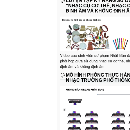
LUYỆN TẬP KỸ NĂNG SỬ 
"NHẠC CỤ CƠ THỂ, NHẠC 
ĐỊNH ÂM VÀ KHÔNG ĐỊNH Â
Video các sinh viên sư phạm Nhật Bản đ
phối hợp giữa sử dụng nhạc cụ cơ thể, n
định âm và không định âm.
MÔ HÌNH PHÒNG THỰC HÀ
NHẠC TRƯỜNG PHỔ THÔN