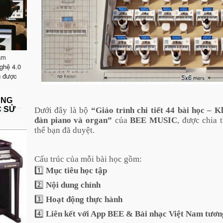
ăm
ghệ 4.0
g được
ẶNG
C SỬ
Dưới đây là
bộ
“Giáo trình chi tiết 44 bài học – 
đàn piano và organ”
của
BEE MUSIC
, được chia
thể bạn đã duyệt.
Cấu trúc của mỗi bài học gồm:
1️⃣
Mục tiêu học tập
2️⃣
Nội dung chính
3️⃣
Hoạt động thực hành
4️⃣
Liên kết với App BEE & Bài nhạc Việt Nam tươn