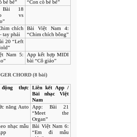
ò bé bé”
“Con cò bé bé”
 Bài 18
ato vs
to”
him chích
Bài Việt Nam 4:
 tay phải
“Chim chích bông”
ài 20 “Left
old”
ệt Nam 5:
App kết hợp MIDI
áo”
bài “Cô giáo”
GER CHORD (8 bài)
 động thực
Liên kết App /
Bài nhạc Việt
Nam
ức năng Auto
App: Bài 21
“Meet the
Organ”
heo nhạc mẫu
Bài Việt Nam 6:
App
“Em đi mẫu