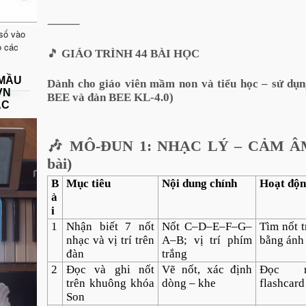
⸻
 số vào
o các
🎵
GIÁO TRÌNH 44 BÀI HỌC
 MẦU
Dành cho giáo viên mầm non và tiểu học – sử dụ
VN
BEE và đàn BEE KL-4.0)
ẠC
🎶 MÔ-ĐUN 1: NHẠC LÝ – CẢM ÂM
bài)
B
Mục tiêu
Nội dung chính
Hoạt độn
à
i
1
Nhận biết 7 nốt
Nốt C–D–E–F–G–
Tìm nốt 
nhạc và vị trí trên
A–B; vị trí phím
bằng ánh
đàn
trắng
2
Đọc và ghi nốt
Vẽ nốt, xác định
Đọc n
trên khuông khóa
dòng – khe
flashcard
Son