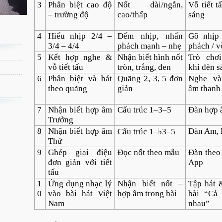
3
Phân biệt cao độ
Nốt dài/ngắn,
Vỗ tiết t
– trường độ
cao/thấp
sáng
4
Hiểu nhịp 2/4 –
Đếm nhịp, nhấn
Gõ nhịp
3/4 – 4/4
phách mạnh – nhẹ
phách / v
5
Kết hợp nghe &
Nhận biết hình nốt
Trò chơ
vỗ tiết tấu
tròn, trắng, đen
khi đèn s
6
Phân biệt và hát
Quãng 2, 3, 5 đơn
Nghe và
theo quãng
giản
âm thanh
7
Nhận biết hợp âm
Cấu trúc 1–3–5
Đàn hợp â
Trưởng
8
Nhận biết hợp âm
Đàn Am,
Cấu trúc 1–♭3–5
Thứ
9
Ghép giai điệu
Đọc nốt theo mẫu
Đàn theo 
đơn giản với tiết
App
tấu
1
Ứng dụng nhạc lý
Nhận biết nốt –
Tập hát &
0
vào bài hát Việt
hợp âm trong bài
bài “Cả
Nam
nhau”