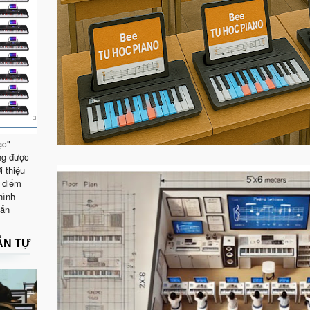
ạc"
ng được
i thiệu
 điểm
hình
uẩn
ẪN TỰ