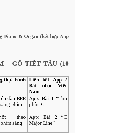
ng Piano & Organ (kết hợp App
 – GÕ TIẾT TẤU (10
g thực hành
Liên kết App /
Bài nhạc Việt
Nam
trên đàn BEE
App: Bài 1 “Tìm
 sáng phím
phím C”
ốt theo
App: Bài 2 “C
 phím sáng
Major Line”