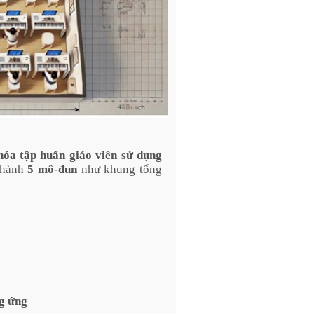
Khóa tập huấn giáo viên sử dụng
 thành
5 mô-đun
như khung tổng
g ứng