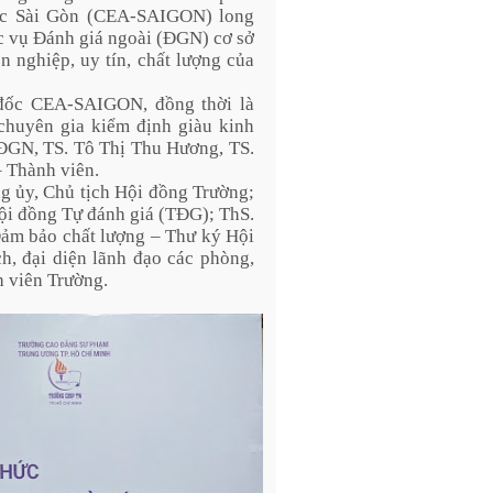
dục Sài Gòn (CEA-SAIGON) long
ục vụ Đánh giá ngoài (ĐGN) cơ sở
n nghiệp, uy tín, chất lượng của
đốc CEA-SAIGON, đồng thời là
chuyên gia kiểm định giàu kinh
ĐGN, TS. Tô Thị Thu Hương, TS.
 Thành viên.
g ủy, Chủ tịch Hội đồng Trường;
ội đồng Tự đánh giá (TĐG); ThS.
Đảm bảo chất lượng – Thư ký Hội
, đại diện lãnh đạo các phòng,
h viên Trường.