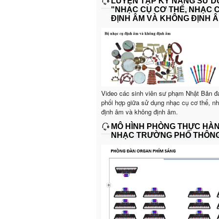
LUYỆN TẬP KỸ NĂNG SỬ 
"NHẠC CỤ CƠ THỂ, NHẠC 
ĐỊNH ÂM VÀ KHÔNG ĐỊNH Â
Video các sinh viên sư phạm Nhật Bản đ
phối hợp giữa sử dụng nhạc cụ cơ thể, n
định âm và không định âm.
MÔ HÌNH PHÒNG THỰC HÀ
NHẠC TRƯỜNG PHỔ THÔN