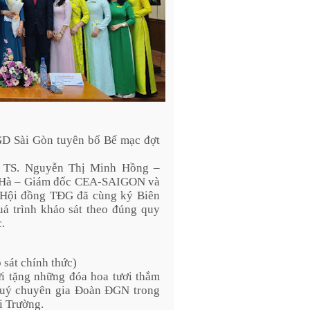
D Sài Gòn tuyên bố Bế mạc đợt
t, TS. Nguyễn Thị Minh Hồng –
g Hà – Giám đốc CEA-SAIGON và
 Hội đồng TĐG đã cùng ký Biên
uá trình khảo sát theo đúng quy
.
 sát chính thức)
ửi tặng những đóa hoa tươi thắm
Quý chuyên gia Đoàn ĐGN trong
i Trường.