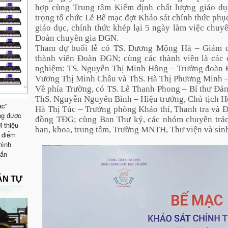
hợp cùng Trung tâm Kiểm định chất lượng giáo 
trọng tổ chức Lễ Bế mạc đợt Khảo sát chính thức ph
giáo dục, chính thức khép lại 5 ngày làm việc chuyê
Đoàn chuyên gia ĐGN.
Tham dự buổi lễ có TS. Dương Mộng Hà – Giám 
thành viên Đoàn ĐGN; cùng các thành viên là các 
nghiệm: TS. Nguyễn Thị Minh Hồng – Trưởng đoàn 
Vương Thị Minh Châu và ThS. Hà Thị Phương Minh –
Về phía Trường, có TS. Lê Thanh Phong – Bí thư Đản
ThS. Nguyễn Nguyên Bình – Hiệu trưởng, Chủ tịch H
ạc"
Hà Thị Túc – Trưởng phòng Khảo thí, Thanh tra và 
ng được
đồng TĐG; cùng Ban Thư ký, các nhóm chuyên trách
i thiệu
ban, khoa, trung tâm, Trường MNTH, Thư viện và sin
 điểm
hình
uẩn
ẪN TỰ