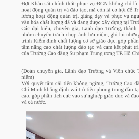
Đợt Khảo sát chính thức phục vụ ĐGN không chỉ là d
hoạt động quản trị và đào tạo, mà còn là cơ hội để Trư
lượng hoạt động quản trị, giảng dạy và phục vụ ng
văn hóa chất lượng đã và đang được xây dựng tại Trư
Các đại biểu, chuyên gia, Lãnh đạo Trường, thàn
nhóm chuyên trách chụp ảnh lưu niệm, ghi lại nhữn
trình Kiểm định chất lượng cơ sở giáo dục, góp phầ
tâm nâng cao chất lượng đào tạo và cam kết phát tr
của Trường Cao đẳng Sư phạm Trung ương TP. Hồ Ch
(Đoàn chuyên gia, Lãnh đạo Trường và Viên chức 
niệm)
Với quyết tâm cải tiến không ngừng, Trường Cao 
Chí Minh khẳng định vai trò tiên phong trong đào t
cao, góp phần tích cực vào sự nghiệp giáo dục và đ
và cả nước.