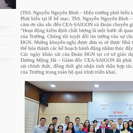
(ThS. Nguyễn Nguyên Bình – Hiệu trưởng phát biểu t
Phát biểu tại lễ bế mạc, ThS. Nguyễn Nguyên Bình –
cảm ơn sâu sắc đến CEA-SAIGON và Đoàn chuyên gi
“Hoạt động kiểm định chất lượng là một bước đi quan 
của Trường. Chúng tôi tuyệt đối tin tưởng vào sự c
ĐGN. Những khuyến nghị được đưa ra sẽ được Nhà tr
thể hóa thành các kế hoạch hành động nhằm thúc đẩy c
Các ngày khảo sát của Đoàn ĐGN tại cơ sở giáo dục
Dương Mộng Hà – Giám đốc CEA-SAIGON đã phát b
sát chính thức, đồng thời ghi nhận tinh thần hợp tác
của Trường trong toàn bộ quá trình triển khai.