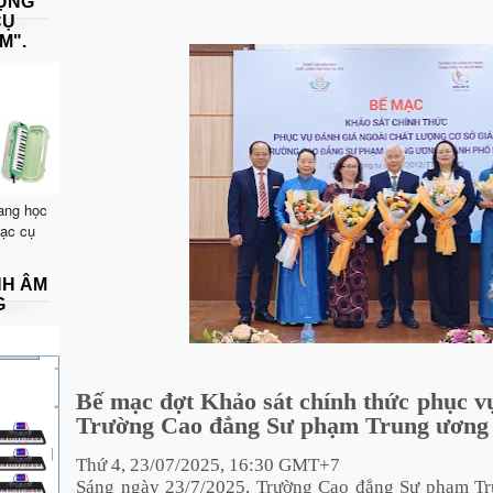
DỤNG
CỤ
M".
ang học
hạc cụ
NH ÂM
G
Bế mạc đợt Khảo sát chính thức phục v
Trường Cao đẳng Sư phạm Trung ương
Thứ 4, 23/07/2025, 16:30 GMT+7
Sáng ngày 23/7/2025, Trường Cao đẳng Sư phạm Tr