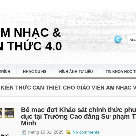
ÂM NHẠC &
 THỨC 4.0
TRÌNH
NHẠC CỤ HS
HÌNH ẢNH-TƯ LIỆU
TIN KHOA HOC 
KIẾN THỨC CẦN THIẾT CHO GIÁO VIÊN ÂM NHẠC VI
Bế mạc đợt Khảo sát chính thức ph
dục tại Trường Cao đẳng Sư phạm T
Minh
tháng 10 31, 2025
No comments