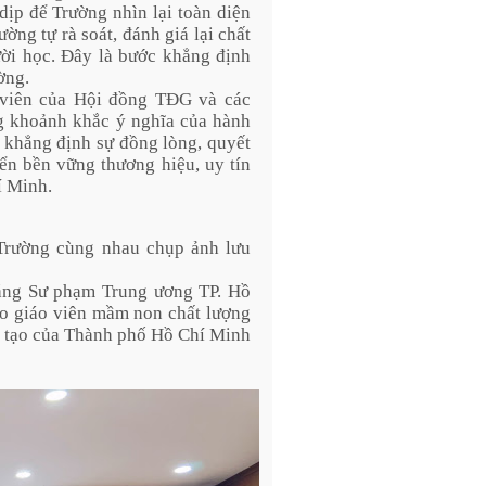
ịp để Trường nhìn lại toàn diện
ờng tự rà soát, đánh giá lại chất
ười học. Đây là bước khẳng định
ờng.
h viên của Hội đồng TĐG và các
g khoảnh khắc ý nghĩa của hành
n khẳng định sự đồng lòng, quyết
iển bền vững thương hiệu, uy tín
í Minh.
Trường cùng nhau chụp ảnh lưu
đẳng Sư phạm Trung ương TP. Hồ
ạo giáo viên mầm non chất lượng
ào tạo của Thành phố Hồ Chí Minh