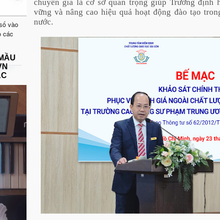
chuyên gia là cơ sở quan trọng giúp Trường định h
vững và nâng cao hiệu quả hoạt động đào tạo tro
nước.
 số vào
o các
 MẦU
VN
ẠC