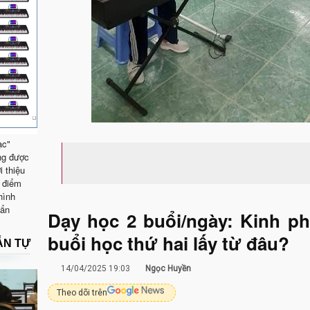
ạc"
ng được
i thiệu
 điểm
hình
uẩn
Dạy học 2 buổi/ngày: Kinh phí
buổi học thứ hai lấy từ đâu?
ẪN TỰ
14/04/2025 19:03
Ngọc Huyền
Theo dõi trên