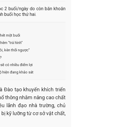
học 2 buổi/ngày do còn băn khoăn
ành buổi học thứ hai.
nhét một buổi
thêm "trá hình"
ôi, kèn thổi ngược"
?
 sẽ có nhiều điểm lợi
Bộ hiện đang khảo sát
 Đào tạo khuyến khích triển
 phổ thông nhằm nâng cao chất
iều lãnh đạo nhà trường, chủ
bị kỹ lưỡng từ cơ sở vật chất,