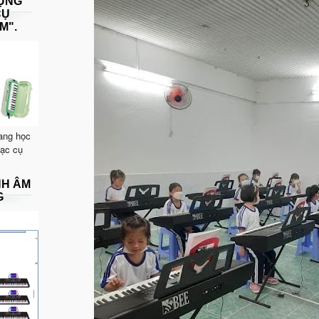
DỤNG
CỤ
M".
ang học
hạc cụ
NH ÂM
G