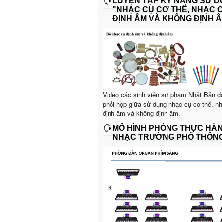
LUYỆN TẬP KỸ NĂNG SỬ 
"NHẠC CỤ CƠ THỂ, NHẠC 
ĐỊNH ÂM VÀ KHÔNG ĐỊNH Â
Video các sinh viên sư phạm Nhật Bản đ
phối hợp giữa sử dụng nhạc cụ cơ thể, n
định âm và không định âm.
MÔ HÌNH PHÒNG THỰC HÀ
NHẠC TRƯỜNG PHỔ THÔN