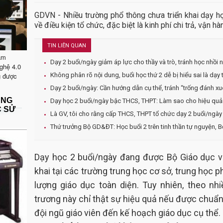
GDVN - Nhiều trường phổ thông chưa triển khai dạy 
về điều kiện tổ chức, đặc biệt là kinh phí chi trả, vận h
TIN LIÊN QUAN
ăm
Dạy 2 buổi/ngày giảm áp lực cho thầy và trò, tránh học nhồi 
ghệ 4.0
g được
Không phân rõ nội dung, buổi học thứ 2 dễ bị hiểu sai là dạy 
Dạy 2 buổi/ngày: Cần hướng dẫn cụ thể, tránh “trống đánh xu
ẶNG
Dạy học 2 buổi/ngày bậc THCS, THPT: Làm sao cho hiệu quả
C SỬ
Là GV, tôi cho rằng cấp THCS, THPT tổ chức dạy 2 buổi/ngày
Thứ trưởng Bộ GD&ĐT: Học buổi 2 trên tinh thần tự nguyện, 
Dạy học 2 buổi/ngày đang được Bộ Giáo dục và
khai tại các trường trung học cơ sở, trung học
lượng giáo dục toàn diện. Tuy nhiên, theo nh
trương này chỉ thật sự hiệu quả nếu được chuẩn 
đội ngũ giáo viên đến kế hoạch giáo dục cụ thể.