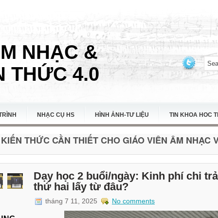
ÂM NHẠC &
 THỨC 4.0
TRÌNH
NHẠC CỤ HS
HÌNH ẢNH-TƯ LIỆU
TIN KHOA HOC 
KIẾN THỨC CẦN THIẾT CHO GIÁO VIÊN ÂM NHẠC VI
Dạy học 2 buổi/ngày: Kinh phí chi tr
thứ hai lấy từ đâu?
tháng 7 11, 2025
No comments