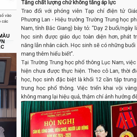
Tăng chất lượng chứ không tăng áp lực
Trao đổi với phóng viên Tạp chí điện tử Gi
 số vào
Phương Lan - Hiệu trưởng Trường Trung học p
o các
Nam, tỉnh Bắc Giang) bày tỏ: “Dạy 2 buổi/ngày l
 MẦU
học sinh được giáo dục toàn diện hơn, phát tr
VN
năng lẫn nhân cách. Học sinh sẽ có những buổi 
ẠC
mang thêm hiểu biết”.
Tại Trường Trung học phổ thông Lục Nam, việc
hiện chưa được thực hiện. Theo cô Lan, thời đ
học, học sinh đặc biệt là khối 12 cần tập trung
trung học phổ thông. Việc triển khai vội v
không mang lại hiệu quả, thậm chí ảnh hưởng đế