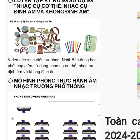
LUYỆN TẬP KỸ NĂNG SỬ DỤNG
"NHẠC CỤ CƠ THỂ, NHẠC CỤ
ĐỊNH ÂM VÀ KHÔNG ĐỊNH ÂM".
Video các sinh viên sư phạm Nhật Bản đang học
phối hợp giữa sử dụng nhạc cụ cơ thể, nhạc cụ
định âm và không định âm.
MÔ HÌNH PHÒNG THỰC HÀNH ÂM
NHẠC TRƯỜNG PHỔ THÔNG
Toàn c
2024-2