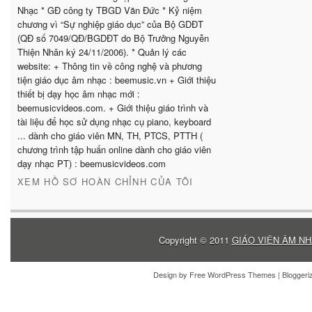
Nhạc * GĐ công ty TBGD Văn Đức * Kỷ niệm
chương vì “Sự nghiệp giáo dục” của Bộ GDĐT
(QĐ số 7049/QĐ/BGDĐT do Bộ Trưởng Nguyễn
Thiện Nhân ký 24/11/2006). * Quản lý các
website: + Thông tin về công nghệ và phương
tiện giáo dục âm nhạc : beemusic.vn + Giới thiệu
thiết bị dạy học âm nhạc mới :
beemusicvideos.com. + Giới thiệu giáo trình và
tài liệu để học sử dụng nhạc cụ piano, keyboard
... dành cho giáo viên MN, TH, PTCS, PTTH (
chương trình tập huấn online dành cho giáo viên
dạy nhạc PT) : beemusicvideos.com
XEM HỒ SƠ HOÀN CHỈNH CỦA TÔI
Copyright © 2011
GIÁO VIÊN ÂM NH
Design by
Free WordPress Themes
| Blogger