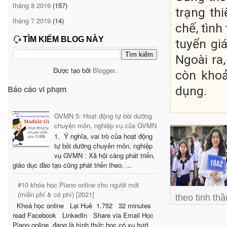
tháng 8 2019
(157)
trạng th
tháng 7 2019
(14)
chế, tình
TÌM KIẾM BLOG NÀY
tuyển gi
Ngoài ra
Được tạo bởi
Blogger
.
còn khoả
dụng.
Báo cáo vi phạm
GVMN 5: Hoạt động tự bồi dưỡng
chuyên môn, nghiệp vụ của GVMN
1. Ý nghĩa, vai trò của hoạt động
tự bồi dưỡng chuyên môn, nghiệp
vụ GVMN : Xã hội càng phát triển,
giáo dục đào tạo cũng phát triển theo, ...
#10 khóa học Piano online cho người mới
(miễn phí & có phí) [2021]
theo tinh th
Khoá học online Lại Huê 1.752 32 minutes
read Facebook LinkedIn Share via Email Học
Piano online đang là hình thức học có xu hướ...