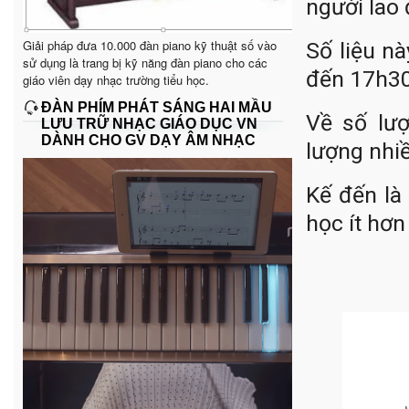
người lao 
Giải pháp đưa 10.000 đàn piano kỹ thuật số vào
Số liệu n
sử dụng là trang bị kỹ năng đàn piano cho các
đến 17h30
giáo viên dạy nhạc trường tiểu học.
ĐÀN PHÍM PHÁT SÁNG HAI MẦU
Về số lư
LƯU TRỮ NHẠC GIÁO DỤC VN
DÀNH CHO GV DẠY ÂM NHẠC
lượng nhiề
Kế đến là
học ít hơ