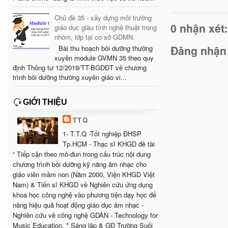
Chủ đề 35 - xây dựng môi trường
0 nhận xét:
giáo dục giàu tính nghệ thuật trong
nhóm, lớp tại cơ sở GDMN.
Đăng nhận
Bài thu hoạch bồi dưỡng thường
xuyên module GVMN 35 theo quy
định Thông tư 12/2019/TT-BGDĐT về chương
trình bồi dưỡng thường xuyên giáo vi...
GIỚI THIỆU
TTQ
1- T.T.Q -Tốt nghiệp ĐHSP
Tp.HCM - Thạc sĩ KHGD đề tài
“ Tiếp cận theo mô-đun trong cấu trúc nội dung
chương trình bồi dưỡng kỹ năng âm nhạc cho
giáo viên mầm non (Năm 2000, Viện KHGD Việt
Nam) & Tiến sĩ KHGD về Nghiên cứu ứng dụng
khoa học công nghệ vào phương tiện dạy học để
nâng hiệu quả hoạt động giáo dục âm nhạc -
Nghiên cứu về công nghệ GDÂN - Technology for
Music Education. * Sáng lập & GĐ Trường Suối