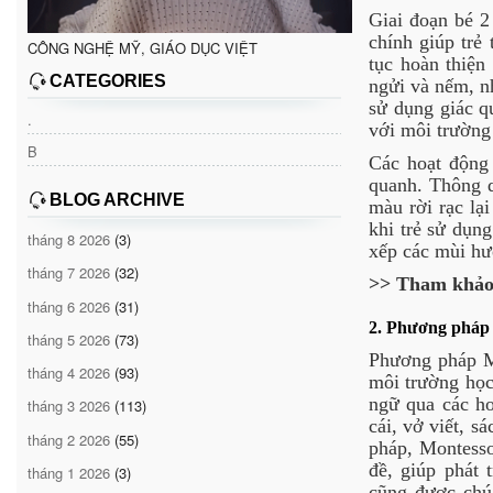
Giai đoạn bé 2 
chính giúp trẻ 
CÔNG NGHỆ MỸ, GIÁO DỤC VIỆT
tục hoàn thiện
CATEGORIES
ngửi và nếm, n
sử dụng giác qu
.
với môi trường
B
Các hoạt động 
quanh. Thông q
BLOG ARCHIVE
màu rời rạc lại
khi trẻ sử dụng
tháng 8 2026
(3)
xếp các mùi hư
tháng 7 2026
(32)
>> Tham khảo
tháng 6 2026
(31)
2. Phương pháp 
tháng 5 2026
(73)
Phương pháp Mo
tháng 4 2026
(93)
môi trường học
ngữ qua các ho
tháng 3 2026
(113)
cái, vở viết, s
tháng 2 2026
(55)
pháp, Montesso
đề, giúp phát 
tháng 1 2026
(3)
cũng được chú 