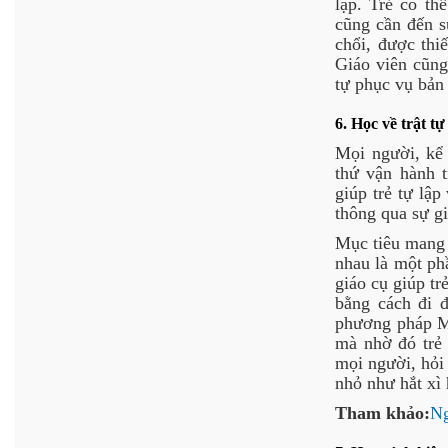
lập. Trẻ có th
cũng cần đến s
chổi, được thi
Giáo viên cũng
tự phục vụ bản 
6. Học về trật tự
Mọi người, kể 
thứ vận hành 
giúp trẻ tự lậ
thông qua sự g
Mục tiêu mang t
nhau là một ph
giáo cụ giúp tr
bằng cách đi 
phương pháp Mo
mà nhờ đó trẻ 
mọi người, hỏi 
nhỏ như hắt xì 
Tham khảo:
Ng