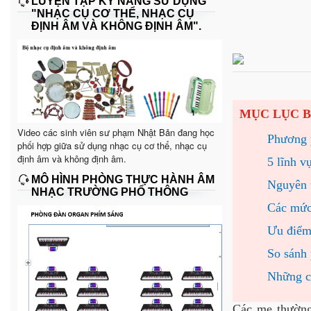
LUYỆN TẬP KỸ NĂNG SỬ DỤNG
"NHẠC CỤ CƠ THỂ, NHẠC CỤ
ĐỊNH ÂM VÀ KHÔNG ĐỊNH ÂM".
MỤC LỤC B
Video các sinh viên sư phạm Nhật Bản đang học
Phương p
phối hợp giữa sử dụng nhạc cụ cơ thể, nhạc cụ
định âm và không định âm.
5 lĩnh v
MÔ HÌNH PHÒNG THỰC HÀNH ÂM
Nguyên 
NHẠC TRƯỜNG PHỔ THÔNG
Các mức 
Ưu điểm
So sánh
Những c
Các mẹ thường