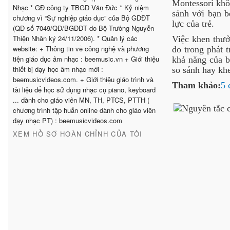
Montessori khôn
Nhạc * GĐ công ty TBGD Văn Đức * Kỷ niệm
sánh với bạn b
chương vì “Sự nghiệp giáo dục” của Bộ GDĐT
lực của trẻ.
(QĐ số 7049/QĐ/BGDĐT do Bộ Trưởng Nguyễn
Thiện Nhân ký 24/11/2006). * Quản lý các
Việc khen thưở
website: + Thông tin về công nghệ và phương
do trong phát t
tiện giáo dục âm nhạc : beemusic.vn + Giới thiệu
khả năng của b
thiết bị dạy học âm nhạc mới :
so sánh hay kh
beemusicvideos.com. + Giới thiệu giáo trình và
Tham khảo:
5 
tài liệu để học sử dụng nhạc cụ piano, keyboard
... dành cho giáo viên MN, TH, PTCS, PTTH (
chương trình tập huấn online dành cho giáo viên
dạy nhạc PT) : beemusicvideos.com
XEM HỒ SƠ HOÀN CHỈNH CỦA TÔI