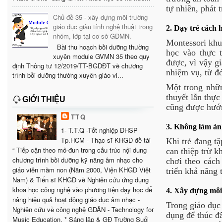
tự nhiên, phát t
Chủ đề 35 - xây dựng môi trường
giáo dục giàu tính nghệ thuật trong
2. Dạy trẻ cách 
nhóm, lớp tại cơ sở GDMN.
Montessori khu
Bài thu hoạch bồi dưỡng thường
học vào thực 
xuyên module GVMN 35 theo quy
được, vì vậy g
định Thông tư 12/2019/TT-BGDĐT về chương
nhiệm vụ, từ đó
trình bồi dưỡng thường xuyên giáo vi...
Một trong nhữn
thuyết lẫn thực
GIỚI THIỆU
cũng được hướn
TTQ
3. Không làm ản
1- T.T.Q -Tốt nghiệp ĐHSP
Tp.HCM - Thạc sĩ KHGD đề tài
Khi trẻ đang t
“ Tiếp cận theo mô-đun trong cấu trúc nội dung
can thiệp trừ k
chương trình bồi dưỡng kỹ năng âm nhạc cho
chơi theo cách
giáo viên mầm non (Năm 2000, Viện KHGD Việt
triển khả năng 
Nam) & Tiến sĩ KHGD về Nghiên cứu ứng dụng
khoa học công nghệ vào phương tiện dạy học để
4. Xây dựng môi
nâng hiệu quả hoạt động giáo dục âm nhạc -
Trong giáo dục
Nghiên cứu về công nghệ GDÂN - Technology for
dụng để thúc đẩ
Music Education. * Sáng lập & GĐ Trường Suối