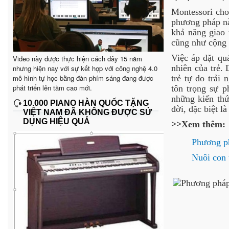
Montessori cho
phương pháp này
khả năng giao 
cũng như cộng
Việc áp đặt qu
Video này được thực hiện cách đây 15 năm
nhiên của trẻ.
nhưng hiện nay với sự kết hợp với công nghệ 4.0
mô hình tự học bằng đàn phím sáng đang được
trẻ tự do trải
phát triển lên tầm cao mới.
tôn trọng sự p
những kiến thứ
10.000 PIANO HÀN QUỐC TẶNG
đời, đặc biệt l
VIỆT NAM ĐÃ KHÔNG ĐƯỢC SỬ
DỤNG HIỆU QUẢ
>>Xem thêm:
Phương ph
Nuôi con