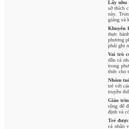
Lấy nhu 
sở thích 
này. Tro
giảng và 
Khuyến k
thực hàn
phương ph
phải ghi 
Vai trò 
dẫn cá nh
trong phư
thức cho 
Nhóm tuổ
trẻ với cá
truyền th
Giáo trì
rộng để đ
định và c
Trẻ được
cá nhân v