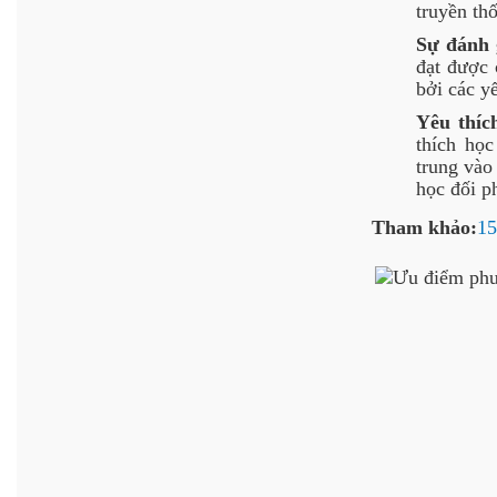
truyền th
Sự đánh 
đạt được 
bởi các y
Yêu thíc
thích học
trung vào
học đối p
Tham khảo:
15