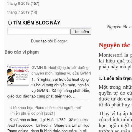
tháng 8 2019
(157)
tháng 7 2019
(14)
TÌM KIẾM BLOG NÀY
Nguyên tắc củ
Được tạo bởi
Blogger
.
Nguyên tắc
Báo cáo vi phạm
Montessori là 
lại hiệu quả t
pháp này mà ph
GVMN 5: Hoạt động tự bồi dưỡng
chuyên môn, nghiệp vụ của GVMN
1. Luôn tôn trọn
1. Ý nghĩa, vai trò của hoạt động
tự bồi dưỡng chuyên môn, nghiệp
Một trong nhữ
vụ GVMN : Xã hội càng phát triển,
quyền tự do củ
giáo dục đào tạo cũng phát triển theo, ...
được tự do chọn
từ đó phát huy 
#10 khóa học Piano online cho người mới
(miễn phí & có phí) [2021]
Thay vì bị áp l
của chính mình.
Khoá học online Lại Huê 1.752 32 minutes
học ngôn ngữ 
read Facebook LinkedIn Share via Email Học
Piano online đang là hình thức học có xu hướ...
trường an toàn 