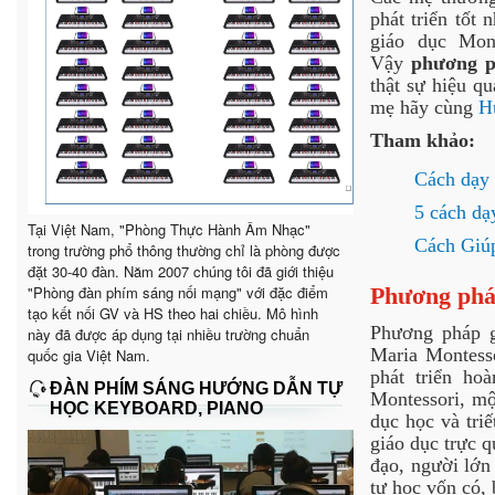
phát triển tốt 
giáo dục Mon
Vậy
phương p
thật sự hiệu q
mẹ hãy cùng
H
Tham khảo:
Cách dạy 
5 cách dạ
Tại Việt Nam, "Phòng Thực Hành Âm Nhạc"
Cách Giú
trong trường phổ thông thường chỉ là phòng được
đặt 30-40 đàn. Năm 2007 chúng tôi đã giới thiệu
"Phòng đàn phím sáng nối mạng" với đặc điểm
Phương pháp
tạo kết nối GV và HS theo hai chiều. Mô hình
Phương pháp g
này đã được áp dụng tại nhiều trường chuẩn
Maria Montesso
quốc gia Việt Nam.
phát triển ho
ĐÀN PHÍM SÁNG HƯỚNG DẪN TỰ
Montessori, mộ
HỌC KEYBOARD, PIANO
dục học và triế
giáo dục trực q
đạo, người lớn 
tự học vốn có, 