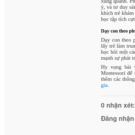
xung quanh. Phư
ý, và tư duy sá
khích trẻ khám 
học tập tích cực
Dạy con theo ph
Dạy con theo p
lấy trẻ làm tr
học hỏi một các
mạnh sự phát tr
Hy vọng bài v
Montessori để 
thêm các thông
gia
.
0 nhận xét:
Đăng nhận