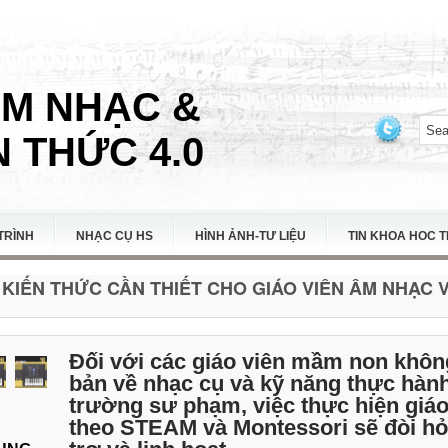
ÂM NHẠC &
 THỨC 4.0
TRÌNH
NHẠC CỤ HS
HÌNH ẢNH-TƯ LIỆU
TIN KHOA HOC 
KIẾN THỨC CẦN THIẾT CHO GIÁO VIÊN ÂM NHẠC VI
Đối với các giáo viên mầm non khôn
bản về nhạc cụ và kỹ năng thực hàn
trường sư phạm, việc thực hiện giá
theo STEAM và Montessori sẽ đòi hỏi