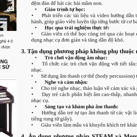
đệm đàn để hát các bài mầm non.
•
Giáo trình tự học:
•
Phát triển các tài liệu và video hướng dẫn 
hành, giúp giáo viên luyện tập từng bước từ cơ b
•
Học qua trải nghiệm thực tế:
•
Giáo viên có thể học cùng trẻ qua các hoạt 
ăm
dụng nhạc cụ đơn giản và tăng dần độ khó.
ghệ 4.0
g được
3. Tận dụng phương pháp không phụ thuộc 
•
Trò chơi vận động âm nhạc:
ẶNG
•
Tổ chức các trò chơi vận động với tiết tấu
C SỬ
nhạc.
•
Sử dụng âm thanh cơ thể (body percussion) t
•
Nghe và cảm nhận:
•
Cho trẻ nghe nhạc, thảo luận về cảm xúc và g
•
Dạy trẻ cách phân biệt âm cao-thấp, nha
nhạc cụ.
•
Sáng tạo và khám phá âm thanh:
•
Hướng dẫn trẻ tự tạo âm thanh từ các vật li
tiếng rung từ giấy).
•
Giáo viên làm mẫu và khuyến khích trẻ khá
4. Áp dụng phương pháp STEAM và Monte