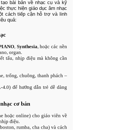
tạo bài bản về nhạc cụ và kỹ
ệc thực hiện giáo dục âm nhạc
 cách tiếp cận hỗ trợ và linh
iệu quả:
hạc
PIANO
,
Synthesia
, hoặc các nền
ano, organ.
ết tấu, nhịp điệu mà không cần
e, trống, chuông, thanh phách –
-4.0) để hướng dẫn trẻ dễ dàng
 nhạc cơ bản
ne hoặc online) cho giáo viên về
nhịp điệu.
 boston, rumba, cha cha) và cách