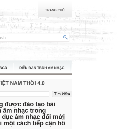
TRANG CHỦ
TBGD
DIỄN ĐÀN TBDH ÂM NHẠC
ỆT NAM THỜI 4.0
g được đào tạo bài
h âm nhạc trong
o dục âm nhạc đổi mới
 một cách tiếp cận hỗ