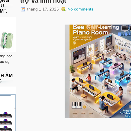
trợ và linh hoạt
DỤNG
CỤ
tháng 1 17, 2025
No comments
M".
ang học
hạc cụ
NH ÂM
G