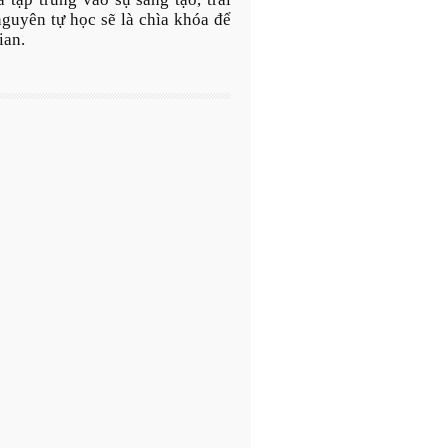
nguyên tự học sẽ là chìa khóa để
ian.