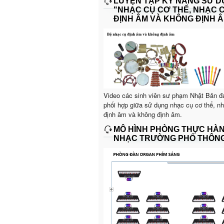
LUYỆN TẬP KỸ NĂNG SỬ 
"NHẠC CỤ CƠ THỂ, NHẠC 
ĐỊNH ÂM VÀ KHÔNG ĐỊNH Â
Video các sinh viên sư phạm Nhật Bản đ
phối hợp giữa sử dụng nhạc cụ cơ thể, n
định âm và không định âm.
MÔ HÌNH PHÒNG THỰC HÀ
NHẠC TRƯỜNG PHỔ THÔN