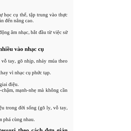
tự học cụ thể, tập trung vào thực
ản đến nâng cao.
động âm nhạc, bắt đầu từ việc sử
nhiều vào nhạc cụ
: vỗ tay, gõ nhịp, nhảy múa theo
hay vì nhạc cụ phức tạp.
iai điệu.
nh-chậm, mạnh-nhẹ mà không cần
ệu trong đời sống (gõ ly, vỗ tay,
m phá cùng nhau.
ssori theo cách đơn giản