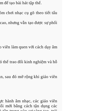
 để tạo bài hát tập thể.
óm chơi nhạc cụ gõ theo tiết tấu
cao, nhưng vẫn tạo được sự phối
o viên làm quen với cách dạy âm
ó thể trao đổi kinh nghiệm và hỗ
ản, sau đó mở rộng khi giáo viên
ực hành âm nhạc, các giáo viên
ổi mới bằng cách tận dụng các
 tập trung vào sự sáng tạo, trải