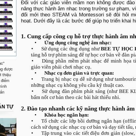
Đối với các giáo viên mầm non không được đào 
năng thực hành âm nhạc trong trường sư phạm, vi
đổi mới theo STEAM và Montessori sẽ đòi hỏi một
hoạt. Dưới đây là các bước để giúp họ triển khai h
1. Cung cấp công cụ hỗ trợ thực hành âm n
•
Ứng dụng công nghệ âm nhạc:
•
Sử dụng các ứng dụng như
BEE TỰ HỌC 
tảng hỗ trợ phím sáng để tự học cơ bản về đàn pi
•
Dùng phần mềm phát nhạc để minh họa ti
ạc"
giáo viên phải chơi nhạc cụ.
ng được
•
Nhạc cụ đơn giản và trực quan:
i thiệu
•
Trang bị nhạc cụ dễ sử dụng như tambourin
 điểm
những nhạc cụ không yêu cầu kỹ thuật cao.
hình
•
Sử dụng đàn phím phát sáng (như BEE KL
uẩn
bấm nốt cơ bản theo các bài hát thiếu nhi.
ẪN TỰ
2. Đào tạo nhanh các kỹ năng thực hành âm
•
Khóa học ngắn hạn:
•
Tổ chức các lớp bồi dưỡng ngắn hạn (offli
cách sử dụng các nhạc cụ cơ bản và dạy tiết tấu, 
•
Tập trung vào các tiết điệu đơn giản (slow,