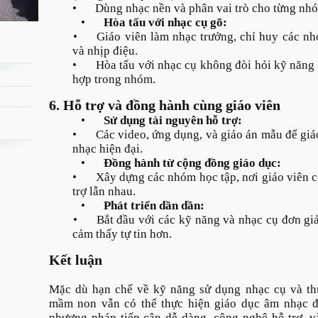
•
Dùng nhạc nền và phân vai trò cho từng nhóm
•
Hòa tấu với nhạc cụ gõ:
•
Giáo viên làm nhạc trưởng, chỉ huy các nh
và nhịp điệu.
•
Hòa tấu với nhạc cụ không đòi hỏi kỹ năng 
hợp trong nhóm.
6. Hỗ trợ và đồng hành cùng giáo viên
•
Sử dụng tài nguyên hỗ trợ:
•
Các video, ứng dụng, và giáo án mẫu để giá
nhạc hiện đại.
•
Đồng hành từ cộng đồng giáo dục:
•
Xây dựng các nhóm học tập, nơi giáo viên c
trợ lẫn nhau.
•
Phát triển dần dần:
•
Bắt đầu với các kỹ năng và nhạc cụ đơn gi
cảm thấy tự tin hơn.
Kết luận
Mặc dù hạn chế về kỹ năng sử dụng nhạc cụ và th
mầm non vẫn có thể thực hiện giáo dục âm nhạc đ
phương pháp tiếp cận dễ dàng, công nghệ hỗ trợ, và