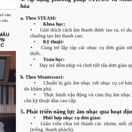
hóa
 số vào
a. Theo STEAM:
o các
•
Khoa học:
•
Giải thích cách âm thanh được tạo ra, ví dụ
 MẦU
chuông tạo âm thanh cao.
VN
•
Kỹ thuật:
ẠC
•
Cùng trẻ lắp ráp các nhạc cụ đơn giản nh
thiếc.
•
Toán học:
•
Dạy trẻ đếm nhịp và chơi tiết tấu đơn giản q
b. Theo Montessori:
•
Chuẩn bị góc âm nhạc với nhạc cụ cơ bản
do khám phá.
•
Thực hành vận động và cảm thụ âm nhạc
cần kỹ thuật đàn cao cấp.
5. Phát triển năng lực âm nhạc qua hoạt đ
•
Phối hợp nhạc cụ đơn giản:
•
Giáo viên chia trẻ thành các nhóm, mỗi 
(trống, thanh phách).