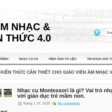
ÂM NHẠC &
 THỨC 4.0
TRÌNH
NHẠC CỤ HS
HÌNH ẢNH-TƯ LIỆU
TIN KHOA HOC 
KIẾN THỨC CẦN THIẾT CHO GIÁO VIÊN ÂM NHẠC VI
Nhạc cụ Montessori là gì? Vai trò 
với giáo dục trẻ mầm non.
tháng 1 19, 2025
No comments