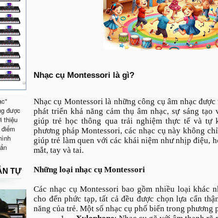
Nhạc cụ Montessori là gì?
ạc"
Nhạc cụ Montessori là những công cụ âm nhạc được th
ng được
phát triển khả năng cảm thụ âm nhạc, sự sáng tạo 
i thiệu
giúp trẻ học thông qua trải nghiệm thực tế và t
 điểm
phương pháp Montessori, các nhạc cụ này không chỉ
hình
giúp trẻ làm quen với các khái niệm như nhịp điệu, 
uẩn
mắt, tay và tai.
Những loại nhạc cụ Montessori
ẪN TỰ
Các nhạc cụ Montessori bao gồm nhiều loại khác n
cho đến phức tạp, tất cả đều được chọn lựa cẩn thậ
năng của trẻ. Một số nhạc cụ phổ biến trong phương 