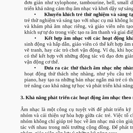
đơn giản như xylophone, tambourine, bell, small d
triển khả năng cảm thụ âm nhạc và khơi dậy sự sáng
•
Khuyến khích trẻ thử nghiệm và sáng t
trẻ thử nghiệm và sáng tạo với nhạc cụ mà không lo
và khám phá âm nhạc riêng, và giáo viên nên tạ
khích sự tự do trong việc tạo ra âm thanh và giai đi
•
Kết hợp âm nhạc với các hoạt động kh
sinh động và hấp dẫn, giáo viên có thể kết hợp âm
vẽ tranh, hay các trò chơi vận động. Ví dụ, khi họ
có thể kết hợp với những động tác vũ đạo đơn giản
vận động cơ thể.
•
Đưa ra các thử thách âm nhạc nhẹ nhà
hoạt động thử thách nhẹ nhàng, như yêu cầu trẻ 
piano, hay tạo ra những bản nhạc ngắn mà trẻ có th
trẻ nâng cao khả năng tự học và phát triển khả năng
3. Khả năng phát triển các hoạt động âm nhạc the
Âm nhạc là một công cụ tuyệt vời để phát triển kỹ
nhóm và cải thiện sự hòa hợp giữa các trẻ. Việc tổ
nhóm không chỉ giúp trẻ học về âm nhạc mà còn giúp
tác với nhau trong môi trường cộng đồng. Để phát t