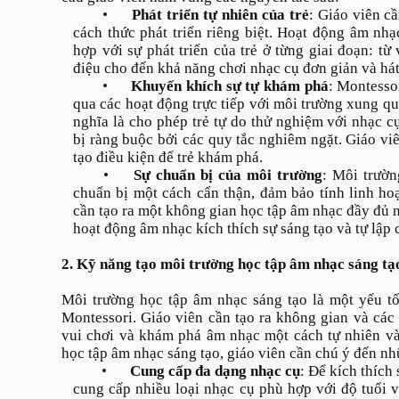
•
Phát triển tự nhiên của trẻ
: Giáo viên cầ
cách thức phát triển riêng biệt. Hoạt động âm nhạ
hợp với sự phát triển của trẻ ở từng giai đoạn: từ
điệu cho đến khả năng chơi nhạc cụ đơn giản và hát 
•
Khuyến khích sự tự khám phá
: Montesso
qua các hoạt động trực tiếp với môi trường xung q
nghĩa là cho phép trẻ tự do thử nghiệm với nhạc c
bị ràng buộc bởi các quy tắc nghiêm ngặt. Giáo vi
tạo điều kiện để trẻ khám phá.
•
Sự chuẩn bị của môi trường
: Môi trườn
chuẩn bị một cách cẩn thận, đảm bảo tính linh hoạ
cần tạo ra một không gian học tập âm nhạc đầy đủ 
hoạt động âm nhạc kích thích sự sáng tạo và tự lập c
2. Kỹ năng tạo môi trường học tập âm nhạc sáng tạ
Môi trường học tập âm nhạc sáng tạo là một yếu t
Montessori. Giáo viên cần tạo ra không gian và các
vui chơi và khám phá âm nhạc một cách tự nhiên và
học tập âm nhạc sáng tạo, giáo viên cần chú ý đến nh
•
Cung cấp đa dạng nhạc cụ
: Để kích thích 
cung cấp nhiều loại nhạc cụ phù hợp với độ tuổi v