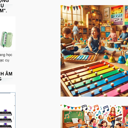
DỤNG
CỤ
M".
ang học
hạc cụ
NH ÂM
G