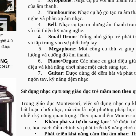
1.
Xylophone
: Nhạc cụ gõ với âm thanh rõ r
của âm thanh.
2.
Tambourine
: Nhạc cụ bộ gõ tạo ra âm th
nghe và phản xạ âm nhạc.
3.
Bell
: Nhạc cụ tạo ra những âm thanh tron
và cải thiện kỹ năng nghe.
ăm
4.
Small Drum
: Trống nhỏ giúp trẻ phát 
ghệ 4.0
và tập trung vào sự phối hợp tay.
g được
5.
Megaphone
: Một công cụ thú vị giúp 
lượng và cường độ âm thanh.
6.
Piano/Organ
: Các nhạc cụ giai điệu gi
ẶNG
C SỬ
điệu và khả năng chơi nhạc một cách sáng tạo.
7.
Guitar
: Được dùng để đệm hát và phát t
ngón tay, kỹ năng đệm nhạc.
Sử dụng nhạc cụ trong giáo dục trẻ mầm non theo 
Trong giáo dục Montessori, việc sử dụng nhạc cụ k
hát hoặc chơi nhạc, mà còn là một phương pháp học t
nhiều kỹ năng quan trọng. Theo quan điểm Montessori
•
Khám phá và tự do sáng tạo
: Trẻ được t
cụ, học cách điều chỉnh và phát triển kỹ năng chơi 
•
Phát triển khả năng cảm thụ âm nhạc
: T