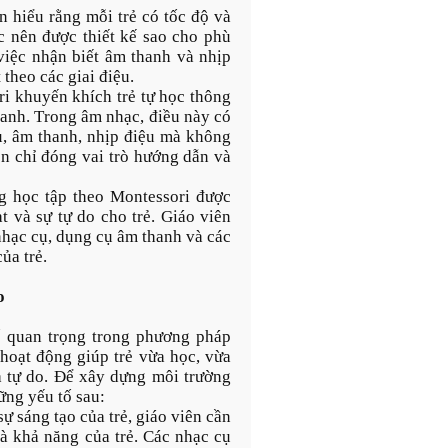
n hiểu rằng mỗi trẻ có tốc độ và
c nên được thiết kế sao cho phù
 việc nhận biết âm thanh và nhịp
theo các giai điệu.
ri khuyến khích trẻ tự học thông
uanh. Trong âm nhạc, điều này có
ụ, âm thanh, nhịp điệu mà không
ên chỉ đóng vai trò hướng dẫn và
g học tập theo Montessori được
t và sự tự do cho trẻ. Giáo viên
nhạc cụ, dụng cụ âm thanh và các
ủa trẻ.
o
ố quan trọng trong phương pháp
 hoạt động giúp trẻ vừa học, vừa
 tự do. Để xây dựng môi trường
ững yếu tố sau:
sự sáng tạo của trẻ, giáo viên cần
à khả năng của trẻ. Các nhạc cụ