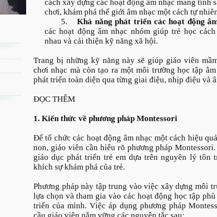
cách xây dựng các hoạt động âm nhạc mang tính sá
chơi, khám phá thế giới âm nhạc một cách tự nhiên
5.
Khả năng phát triển các hoạt động â
các hoạt động âm nhạc nhóm giúp trẻ học cách 
nhau và cải thiện kỹ năng xã hội.
Trang bị những kỹ năng này sẽ giúp giáo viên mầm
chơi nhạc mà còn tạo ra một môi trường học tập âm 
phát triển toàn diện qua từng giai điệu, nhịp điệu và 
ĐỌC THÊM
1. Kiến thức về phương pháp Montessori
Để tổ chức các hoạt động âm nhạc một cách hiệu qu
non, giáo viên cần hiểu rõ phương pháp Montessori
giáo dục phát triển trẻ em dựa trên nguyên lý tôn 
khích sự khám phá của trẻ.
Phương pháp này tập trung vào việc xây dựng môi trư
lựa chọn và tham gia vào các hoạt động học tập phù
triển của mình. Việc áp dụng phương pháp Montes
cầu giáo viên nắm vững các nguyên tắc sau: