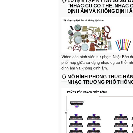
LUYỆN TẬP KỸ NĂNG SỬ 
"NHẠC CỤ CƠ THỂ, NHẠC 
ĐỊNH ÂM VÀ KHÔNG ĐỊNH Â
Video các sinh viên sư phạm Nhật Bản đ
phối hợp giữa sử dụng nhạc cụ cơ thể, n
định âm và không định âm.
MÔ HÌNH PHÒNG THỰC HÀ
NHẠC TRƯỜNG PHỔ THÔN