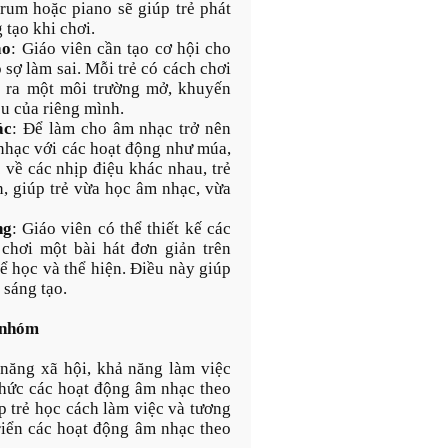
rum hoặc piano sẽ giúp trẻ phát
 tạo khi chơi.
ạo
: Giáo viên cần tạo cơ hội cho
 sợ làm sai. Mỗi trẻ có cách chơi
o ra một môi trường mở, khuyến
ệu của riêng mình.
ác
: Để làm cho âm nhạc trở nên
 nhạc với các hoạt động như múa,
c về các nhịp điệu khác nhau, trẻ
, giúp trẻ vừa học âm nhạc, vừa
ng
: Giáo viên có thể thiết kế các
chơi một bài hát đơn giản trên
ể học và thể hiện. Điều này giúp
 sáng tạo.
o nhóm
 năng xã hội, khả năng làm việc
 chức các hoạt động âm nhạc theo
 trẻ học cách làm việc và tương
riển các hoạt động âm nhạc theo