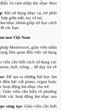
p điệu và cảm nhận âm nhạc theo
ợp
: Khi sử dụng nhạc cụ, trẻ phải
 hợp giữa mắt, tay và tai.
 âm nhạc nhóm giúp trẻ học cách
với các bạn.
mầm non Việt Nam
 pháp Montessori, giáo viên mầm
trọng liên quan đến việc sử dụng
o viên cần biết cách sử dụng các
rine, bell, trống… để dạy trẻ về
tar
: Để tạo ra những bài học âm
ật đệm hát với piano, organ hoặc
ác hoạt động âm nhạc cho trẻ.
i
: Giáo viên cần hiểu rõ phương
chức các hoạt động âm nhạc sao
ạc sáng tạo
: Giáo viên cần biết