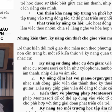
trẻ học được sự khác biệt giữa các âm thanh, nhị
cách riêng của mình.
 số vào
•
Cải thiện khả năng tập trung và phối h
o các
tập trung vào từng động tác, từ đó phát triển sự phối
•
Phát triển kỹ năng xã hội
: Các hoạt động
làm việc theo nhóm, chia sẻ, lắng nghe và hòa hợp 
 MẦU
VN
Những kiến thức, kỹ năng cần thiết cho giáo viên 
ẠC
Để thực hiện đổi mới giáo dục mầm non theo phương
non cần trang bị một số kiến thức và kỹ năng quan 
nhạc cụ:
1.
Kỹ năng sử dụng nhạc cụ đơn giản
: Giá
nhạc cụ Montessori cơ bản như xylophone, tambou
âm thanh, nhịp điệu và âm sắc.
2.
Kỹ năng đệm hát với piano/organ/gui
nhạc sinh động, giáo viên cần thành thạo kỹ thu
guitar. Điều này giúp giáo viên dễ dàng tổ chức c
3.
Kiến thức về phương pháp Montessor
pháp Montessori để có thể áp dụng vào việc tổ 
cho phù hợp với từng giai đoạn phát triển của trẻ.
4.
Kỹ năng tạo môi trường học tập âm nh