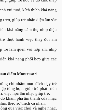
àng, giúp trẻ học về độ cao, thấp
anh vui tươi, kích thích khả năng
g trẻo, giúp trẻ nhận diện âm sắc
triển khả năng cảm thụ nhịp điệu
trẻ thực hành việc thay đổi âm
úp trẻ làm quen với hợp âm, nhịp
riển khả năng phối hợp giữa các
quan điểm Montessori
hông chỉ nhằm mục đích dạy trẻ
ập tổng hợp, giúp trẻ phát triển
, việc học âm nhạc giúp trẻ:
ự do khám phá âm thanh của nhạc
nhạc theo sở thích cá nhân.
hông qua việc chơi và nghe nhạc,