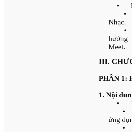
•
•
Nhạc.
•
hướng 
Meet.
III. CH
PHẦN 1: 
1. Nội dun
•
•
ứng dụ
•