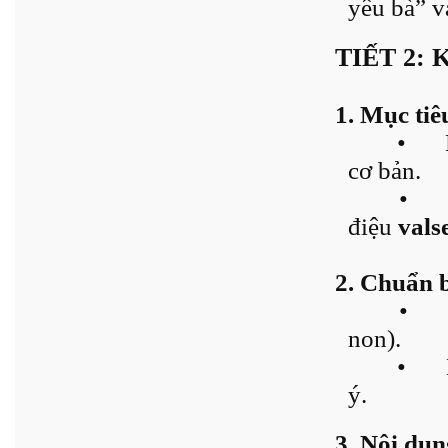
yêu bà” v
TIẾT 2:
1. Mục tiê
•
cơ bản.
•
điệu
vals
2. Chuẩn 
•
non).
•
ý.
3. Nội dun