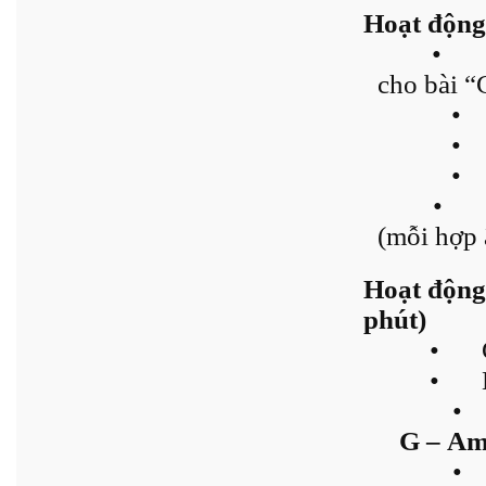
Hoạt động
•
cho bài “
•
•
•
•
(mỗi hợp 
Hoạt động
phút)
•
•
•
G – Am
•