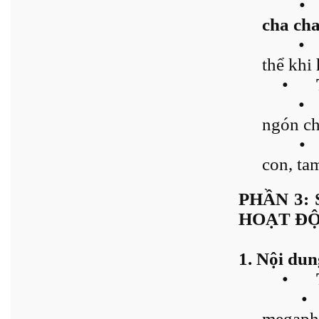
•
cha ch
•
thể khi 
•
•
ngón ch
•
con, ta
PHẦN 3:
HOẠT ĐỘN
1. Nội dun
•
•
megapho