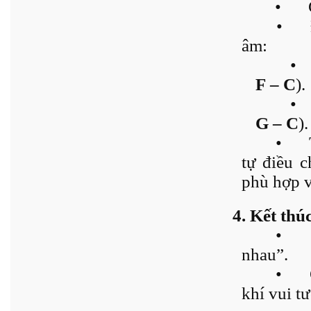
•
•
âm:
•
F – C
).
•
G – C
).
•
tự điều 
phù hợp v
4. Kết thú
•
nhau”.
•
khí vui tư