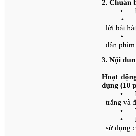
2. Chuẩn 
•
•
lời bài há
•
dẫn phím 
3. Nội dun
Hoạt động
dụng (10 
•
trắng và đ
•
•
sử dụng c