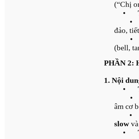
(“Chị o
•
•
đảo, tiế
•
(bell, 
PHẦN 2: 
1. Nội dun
•
•
âm cơ b
•
slow
v
•