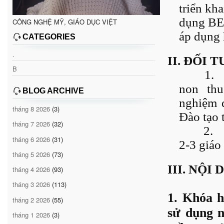
triển kh
dụng BEE
CÔNG NGHỆ MỸ, GIÁO DỤC VIỆT
áp dụng 
CATEGORIES
.
II. ĐỐI
B
1.
non thu
BLOG ARCHIVE
nghiệm 
tháng 8 2026
(3)
Đào tạo t
tháng 7 2026
(32)
2.
tháng 6 2026
(31)
2-3 giáo
tháng 5 2026
(73)
III. NỘI
tháng 4 2026
(93)
tháng 3 2026
(113)
1. Khóa h
tháng 2 2026
(55)
sử dụng n
tháng 1 2026
(3)