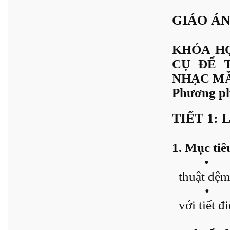
GIÁO ÁN
KHÓA HỌ
CỤ ĐỂ 
NHẠC M
Phương ph
TIẾT 1:
1. Mục tiê
•
thuật đệm
•
với tiết đ