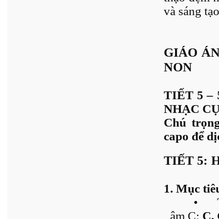
và sáng tạo
GIÁO Á
NON
TIẾT 5 
NHẠC CỤ
Chú trọn
capo để dị
TIẾT 5:
1. Mục tiê
•
âm C:
C,