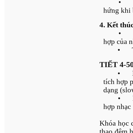
•
hứng khi b
4. Kết thú
•
hợp của 
•
TIẾT 4-
•
tích hợp p
dạng (slo
•
hợp nhạc
Khóa học c
thạo đệm h