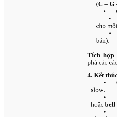
(
C – G
•
•
cho mỗi
•
bản).
Tích hợp 
phá các các
4. Kết thú
•
slow.
•
hoặc
bell
•