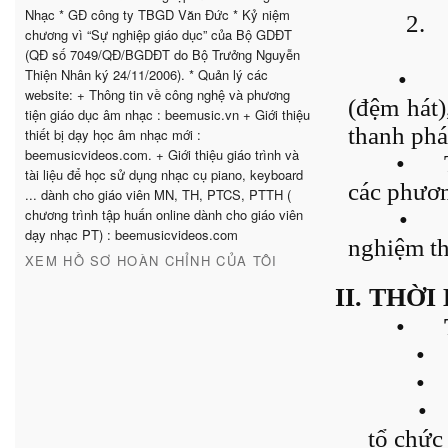
Nhạc * GĐ công ty TBGD Văn Đức * Kỷ niệm
2.
chương vì “Sự nghiệp giáo dục” của Bộ GDĐT
(QĐ số 7049/QĐ/BGDĐT do Bộ Trưởng Nguyễn
Thiện Nhân ký 24/11/2006). * Quản lý các
•
website: + Thông tin về công nghệ và phương
(đệm hát)
tiện giáo dục âm nhạc : beemusic.vn + Giới thiệu
thanh phá
thiết bị dạy học âm nhạc mới :
beemusicvideos.com. + Giới thiệu giáo trình và
•
tài liệu để học sử dụng nhạc cụ piano, keyboard
các phươ
... dành cho giáo viên MN, TH, PTCS, PTTH (
chương trình tập huấn online dành cho giáo viên
•
dạy nhạc PT) : beemusicvideos.com
nghiệm th
XEM HỒ SƠ HOÀN CHỈNH CỦA TÔI
II. THỜ
•
•
•
•
tổ chức