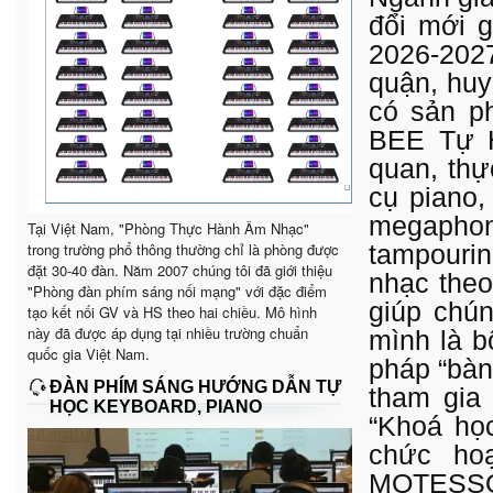
đổi mới 
2026-202
quận, huy
có sản p
BEE Tự 
quan, thự
cụ piano,
megapho
Tại Việt Nam, "Phòng Thực Hành Âm Nhạc"
trong trường phổ thông thường chỉ là phòng được
tampouri
đặt 30-40 đàn. Năm 2007 chúng tôi đã giới thiệu
nhạc the
"Phòng đàn phím sáng nối mạng" với đặc điểm
giúp chú
tạo kết nối GV và HS theo hai chiều. Mô hình
này đã được áp dụng tại nhiều trường chuẩn
mình là b
quốc gia Việt Nam.
pháp “bàn
ĐÀN PHÍM SÁNG HƯỚNG DẪN TỰ
tham gia
HỌC KEYBOARD, PIANO
“Khoá họ
chức ho
MOTESSO