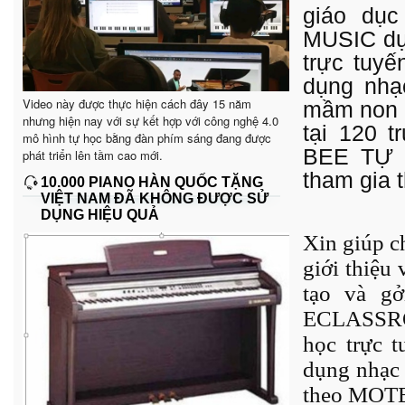
giáo dụ
MUSIC dự 
trực tuyế
dụng nhạ
Video này được thực hiện cách đây 15 năm
mầm non 
nhưng hiện nay với sự kết hợp với công nghệ 4.0
tại 120 
mô hình tự học bằng đàn phím sáng đang được
BEE TỰ 
phát triển lên tầm cao mới.
tham gia 
10.000 PIANO HÀN QUỐC TẶNG
VIỆT NAM ĐÃ KHÔNG ĐƯỢC SỬ
DỤNG HIỆU QUẢ
Xin giúp c
giới thiệu
tạo và g
ECLASSROO
học trực 
dụng nhạc 
theo MOT