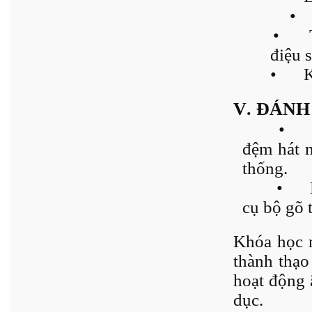
•
•
điệu 
•
K
V. ĐÁNH
•
đệm hát m
thống.
•
cụ bộ gõ t
Khóa học 
thành thạo
hoạt động 
dục.