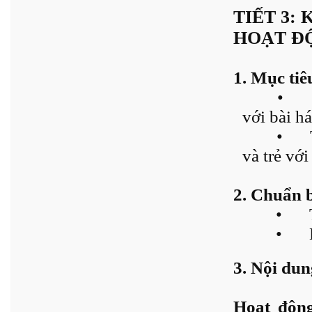
TIẾT 3:
HOẠT Đ
1. Mục tiê
•
với bài há
•
và trẻ với
2. Chuẩn 
•
•
3. Nội dun
Hoạt độn