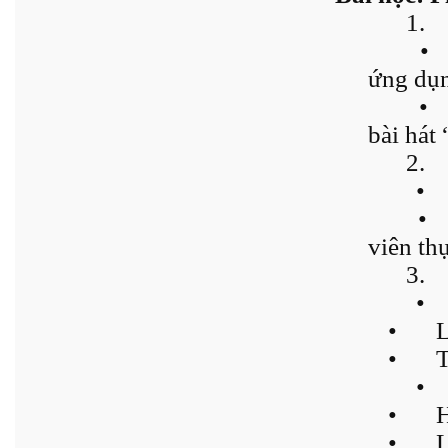
1.
•
ứng dụ
•
bài hát
2.
•
•
viên th
3.
•
•
L
•
T
•
•
H
•
L