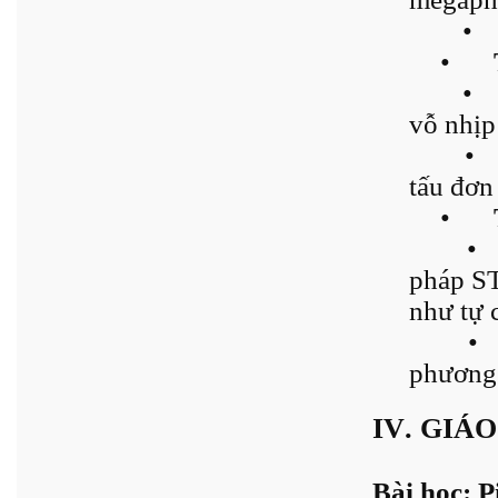
•
•
•
vỗ nhịp 
•
tấu đơn
•
•
pháp ST
như tự c
•
phương 
IV. GIÁ
Bài học: P