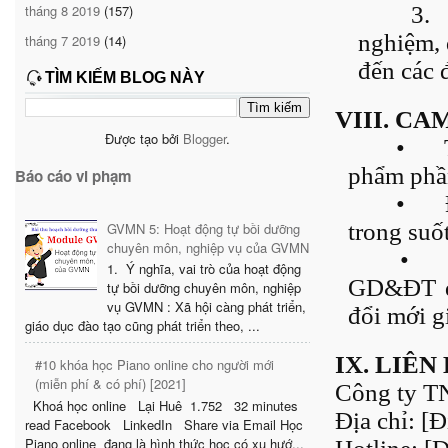
tháng 8 2019
(157)
3.
nghiệm, 
tháng 7 2019
(14)
đến các 
TÌM KIẾM BLOG NÀY
VIII. C
Được tạo bởi
Blogger
.
•
phẩm phầ
Báo cáo vi phạm
•
trong suố
GVMN 5: Hoạt động tự bồi dưỡng
chuyên môn, nghiệp vụ của GVMN
•
1. Ý nghĩa, vai trò của hoạt động
GD&ĐT để
tự bồi dưỡng chuyên môn, nghiệp
vụ GVMN : Xã hội càng phát triển,
đổi mới g
giáo dục đào tạo cũng phát triển theo, ...
IX. LIÊN
#10 khóa học Piano online cho người mới
(miễn phí & có phí) [2021]
Công ty 
Khoá học online Lại Huê 1.752 32 minutes
Địa chỉ: [Đ
read Facebook LinkedIn Share via Email Học
Piano online đang là hình thức học có xu hướ...