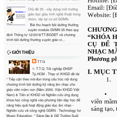
Hotline: [Đ
Email: [Điề
Chủ đề 35 - xây dựng môi trường
Website: [
giáo dục giàu tính nghệ thuật trong
nhóm, lớp tại cơ sở GDMN.
Bài thu hoạch bồi dưỡng thường
CHƯƠNG 
xuyên module GVMN 35 theo quy
định Thông tư 12/2019/TT-BGDĐT về chương
“KHÓA H
trình bồi dưỡng thường xuyên giáo vi...
CỤ ĐỂ 
NHẠC M
GIỚI THIỆU
Phương ph
TTQ
1- T.T.Q -Tốt nghiệp ĐHSP
I. MỤC 
Tp.HCM - Thạc sĩ KHGD đề tài
1.
“ Tiếp cận theo mô-đun trong cấu trúc nội dung
chương trình bồi dưỡng kỹ năng âm nhạc cho
giáo viên mầm non (Năm 2000, Viện KHGD Việt
•
Nam) & Tiến sĩ KHGD về Nghiên cứu ứng dụng
khoa học công nghệ vào phương tiện dạy học để
viên mầm 
nâng hiệu quả hoạt động giáo dục âm nhạc -
sáng tạo,
Nghiên cứu về công nghệ GDÂN - Technology for
Music Education. * Sáng lập & GĐ Trường Suối