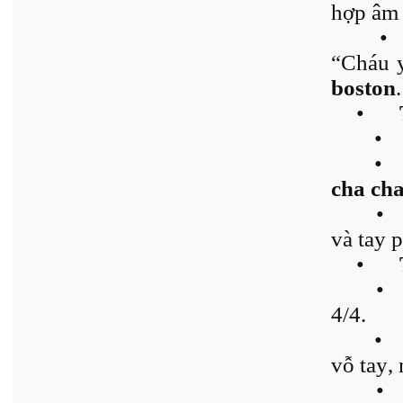
hợp âm 
•
“Cháu y
boston
.
•
•
•
cha ch
•
và tay p
•
•
4/4.
•
vỗ tay,
•