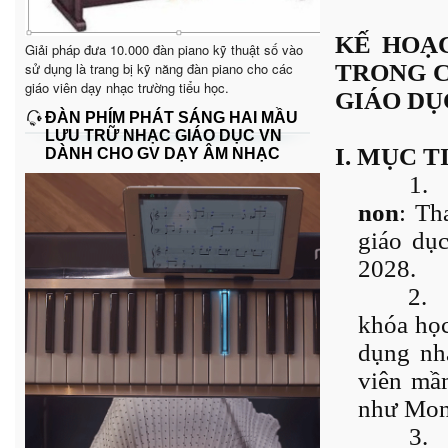
KẾ HOẠC
Giải pháp đưa 10.000 đàn piano kỹ thuật số vào
sử dụng là trang bị kỹ năng đàn piano cho các
TRONG C
giáo viên dạy nhạc trường tiểu học.
GIÁO D
ĐÀN PHÍM PHÁT SÁNG HAI MẦU
LƯU TRỮ NHẠC GIÁO DỤC VN
I. MỤC T
DÀNH CHO GV DẠY ÂM NHẠC
1.
non
: Th
giáo dụ
2028.
2.
khóa học
dụng nh
viên mầ
như Mont
3.