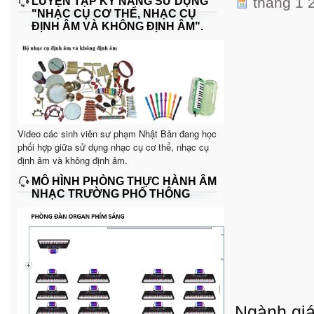
tháng 1 
LUYỆN TẬP KỸ NĂNG SỬ DỤNG
"NHẠC CỤ CƠ THỂ, NHẠC CỤ
ĐỊNH ÂM VÀ KHÔNG ĐỊNH ÂM".
Video các sinh viên sư phạm Nhật Bản đang học
phối hợp giữa sử dụng nhạc cụ cơ thể, nhạc cụ
định âm và không định âm.
MÔ HÌNH PHÒNG THỰC HÀNH ÂM
NHẠC TRƯỜNG PHỔ THÔNG
Ngành giá