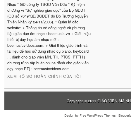
Nhạc * GĐ công ty TBGD Văn Đức * Kỷ niệm
chương vì “Sự nghiệp giáo dục” của Bộ GDĐT
(QĐ số 7049/QĐ/BGDĐT do Bộ Trưởng Nguyễn
Thiện Nhân ký 24/11/2006). * Quản lý các
website: + Thông tin về công nghệ và phương
tiện giáo dục âm nhạc : beemusic.vn + Giới thiệu
thiết bị dạy học âm nhạc mới :
beemusicvideos.com. + Giới thiệu giáo trình và
tài liệu để học sử dụng nhạc cụ piano, keyboard
... dành cho giáo viên MN, TH, PTCS, PTTH (
chương trình tập huấn online dành cho giáo viên
dạy nhạc PT) : beemusicvideos.com
XEM HỒ SƠ HOÀN CHỈNH CỦA TÔI
Copyright © 2011
GIÁO VIÊN ÂM NH
Design by
Free WordPress Themes
| Blogger