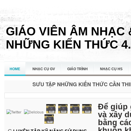
GIÁO VIÊN ÂM NHẠC 
NHỮNG KIẾN THỨC 4.
HOME
NHẠC CỤ GV
GIÁO TRÌNH
NHẠC CỤ HS
SƯU TẬP NHỮNG KIẾN THỨC CẦN THIẾ
LIÊN HỆ
Để giúp
và xây 
bằng cá
khuôn k