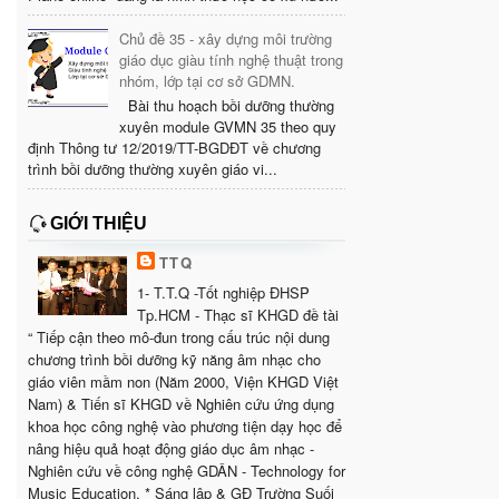
Chủ đề 35 - xây dựng môi trường
giáo dục giàu tính nghệ thuật trong
nhóm, lớp tại cơ sở GDMN.
Bài thu hoạch bồi dưỡng thường
xuyên module GVMN 35 theo quy
định Thông tư 12/2019/TT-BGDĐT về chương
trình bồi dưỡng thường xuyên giáo vi...
GIỚI THIỆU
TTQ
1- T.T.Q -Tốt nghiệp ĐHSP
Tp.HCM - Thạc sĩ KHGD đề tài
“ Tiếp cận theo mô-đun trong cấu trúc nội dung
chương trình bồi dưỡng kỹ năng âm nhạc cho
giáo viên mầm non (Năm 2000, Viện KHGD Việt
Nam) & Tiến sĩ KHGD về Nghiên cứu ứng dụng
khoa học công nghệ vào phương tiện dạy học để
nâng hiệu quả hoạt động giáo dục âm nhạc -
Nghiên cứu về công nghệ GDÂN - Technology for
Music Education. * Sáng lập & GĐ Trường Suối