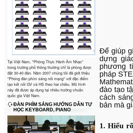
Để giúp g
dựng giá
Tại Việt Nam, "Phòng Thực Hành Âm Nhạc"
phương t
trong trường phổ thông thường chỉ là phòng được
đặt 30-40 đàn. Năm 2007 chúng tôi đã giới thiệu
pháp STEA
"Phòng đàn phím sáng nối mạng" với đặc điểm
Mathemati
tạo kết nối GV và HS theo hai chiều. Mô hình
đào tạo t
này đã được áp dụng tại nhiều trường chuẩn
quốc gia Việt Nam.
cách sáng
bản mà gi
ĐÀN PHÍM SÁNG HƯỚNG DẪN TỰ
HỌC KEYBOARD, PIANO
1. Hiểu 