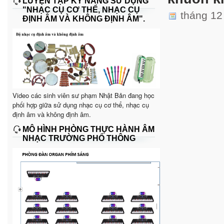
LUYỆN TẬP KỸ NĂNG SỬ DỤNG
"NHẠC CỤ CƠ THỂ, NHẠC CỤ
tháng 12
ĐỊNH ÂM VÀ KHÔNG ĐỊNH ÂM".
Video các sinh viên sư phạm Nhật Bản đang học
phối hợp giữa sử dụng nhạc cụ cơ thể, nhạc cụ
định âm và không định âm.
MÔ HÌNH PHÒNG THỰC HÀNH ÂM
NHẠC TRƯỜNG PHỔ THÔNG