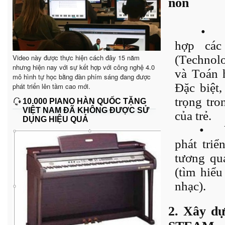
non
•
hợp các
Video này được thực hiện cách đây 15 năm
(Technolo
nhưng hiện nay với sự kết hợp với công nghệ 4.0
và Toán 
mô hình tự học bằng đàn phím sáng đang được
Đặc biệt,
phát triển lên tầm cao mới.
trọng tro
10.000 PIANO HÀN QUỐC TẶNG
VIỆT NAM ĐÃ KHÔNG ĐƯỢC SỬ
của trẻ.
DỤNG HIỆU QUẢ
•
phát tri
tương qu
(tìm hiểu
nhạc).
2. Xây d