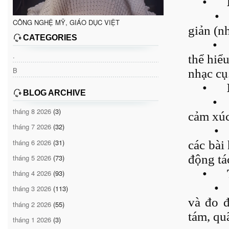
•
•
CÔNG NGHỆ MỸ, GIÁO DỤC VIỆT
giản (nh
CATEGORIES
•
.
thể hiể
B
nhạc cụ
•
BLOG ARCHIVE
•
tháng 8 2026
(3)
cảm xúc
tháng 7 2026
(32)
•
tháng 6 2026
(31)
các bài
động tá
tháng 5 2026
(73)
•
tháng 4 2026
(93)
•
tháng 3 2026
(113)
và đo 
tháng 2 2026
(55)
tám, qu
tháng 1 2026
(3)