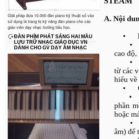
STEAM
Giải pháp đưa 10.000 đàn piano kỹ thuật số vào
A. Nội du
sử dụng là trang bị kỹ năng đàn piano cho các
giáo viên dạy nhạc trường tiểu học.
•
ĐÀN PHÍM PHÁT SÁNG HAI MẦU
LƯU TRỮ NHẠC GIÁO DỤC VN
•
DÀNH CHO GV DẠY ÂM NHẠC
cao độ,
•
từ các 
hiểu về
•
•
phần mề
hoặc má
•
âm) để t