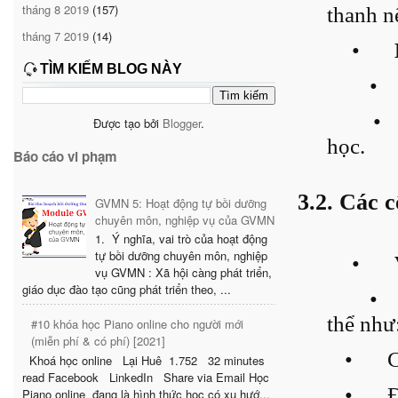
tháng 8 2019
(157)
thanh n
tháng 7 2019
(14)
•
TÌM KIẾM BLOG NÀY
•
•
Được tạo bởi
Blogger
.
học.
Báo cáo vi phạm
3.2. Các c
GVMN 5: Hoạt động tự bồi dưỡng
chuyên môn, nghiệp vụ của GVMN
1. Ý nghĩa, vai trò của hoạt động
tự bồi dưỡng chuyên môn, nghiệp
•
vụ GVMN : Xã hội càng phát triển,
giáo dục đào tạo cũng phát triển theo, ...
•
thể như
#10 khóa học Piano online cho người mới
(miễn phí & có phí) [2021]
•
C
Khoá học online Lại Huê 1.752 32 minutes
read Facebook LinkedIn Share via Email Học
•
Piano online đang là hình thức học có xu hướ...