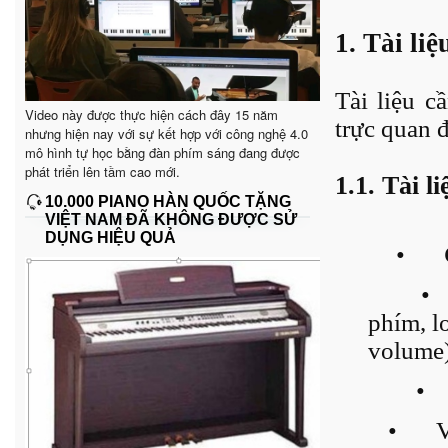
1. Tài liệ
Tài liệu c
Video này được thực hiện cách đây 15 năm
trực quan đ
nhưng hiện nay với sự kết hợp với công nghệ 4.0
mô hình tự học bằng đàn phím sáng đang được
phát triển lên tầm cao mới.
1.1. Tài 
10.000 PIANO HÀN QUỐC TẶNG
VIỆT NAM ĐÃ KHÔNG ĐƯỢC SỬ
DỤNG HIỆU QUẢ
•
•
phím, lo
volume)
•
•
V