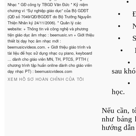
•
Nhạc * GĐ công ty TBGD Văn Đức * Kỷ niệm
chương vì “Sự nghiệp giáo dục” của Bộ GDĐT
•
Đ
(QĐ số 7049/QĐ/BGDĐT do Bộ Trưởng Nguyễn
Thiện Nhân ký 24/11/2006). * Quản lý các
•
N
website: + Thông tin về công nghệ và phương
tiện giáo dục âm nhạc : beemusic.vn + Giới thiệu
•
S
thiết bị dạy học âm nhạc mới :
beemusicvideos.com. + Giới thiệu giáo trình và
•
tài liệu để học sử dụng nhạc cụ piano, keyboard
... dành cho giáo viên MN, TH, PTCS, PTTH (
•
chương trình tập huấn online dành cho giáo viên
sau khó
dạy nhạc PT) : beemusicvideos.com
XEM HỒ SƠ HOÀN CHỈNH CỦA TÔI
•
học.
Nếu cần, tô
như bảng 
hướng dẫn