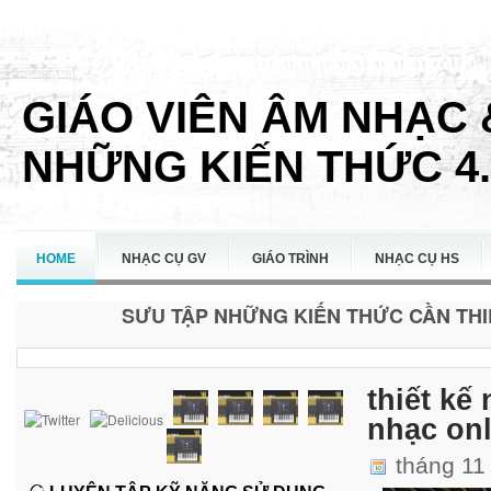
GIÁO VIÊN ÂM NHẠC 
NHỮNG KIẾN THỨC 4.
HOME
NHẠC CỤ GV
GIÁO TRÌNH
NHẠC CỤ HS
SƯU TẬP NHỮNG KIẾN THỨC CẦN THIẾ
LIÊN HỆ
thiết kế
nhạc on
tháng 11