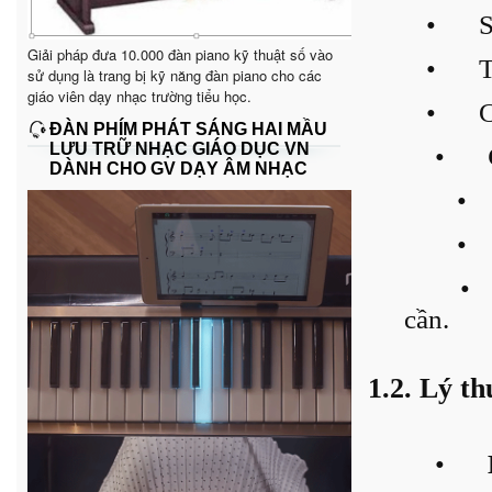
•
S
Giải pháp đưa 10.000 đàn piano kỹ thuật số vào
•
T
sử dụng là trang bị kỹ năng đàn piano cho các
giáo viên dạy nhạc trường tiểu học.
•
C
ĐÀN PHÍM PHÁT SÁNG HAI MẦU
LƯU TRỮ NHẠC GIÁO DỤC VN
•
DÀNH CHO GV DẠY ÂM NHẠC
•
•
•
cần.
1.2. Lý th
•