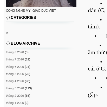
•
đàn (C, 
CÔNG NGHỆ MỸ, GIÁO DỤC VIỆT
CATEGORIES
•
tám).
.
B
•
BLOG ARCHIVE
•
âm thứ
tháng 8 2026
(3)
tháng 7 2026
(32)
•
tháng 6 2026
(31)
cái ở C
tháng 5 2026
(73)
•
tháng 4 2026
(93)
•
tháng 3 2026
(113)
gặp.
tháng 2 2026
(55)
tháng 1 2026
(3)