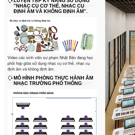
LUYỆN TẬP KỸ NĂNG SỬ DỤNG
"NHẠC CỤ CƠ THỂ, NHẠC CỤ
ĐỊNH ÂM VÀ KHÔNG ĐỊNH ÂM".
Video các sinh viên sư phạm Nhật Bản đang học
phối hợp giữa sử dụng nhạc cụ cơ thể, nhạc cụ
định âm và không định âm.
MÔ HÌNH PHÒNG THỰC HÀNH ÂM
NHẠC TRƯỜNG PHỔ THÔNG