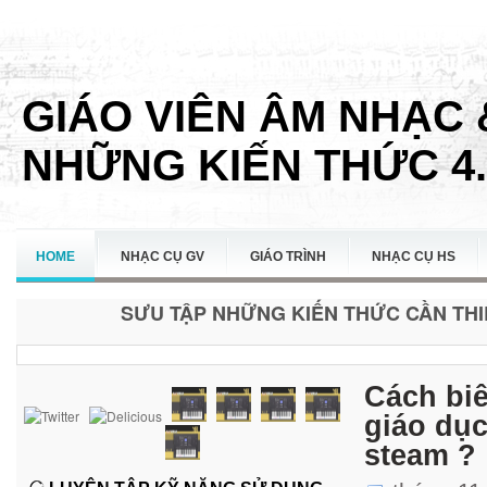
GIÁO VIÊN ÂM NHẠC 
NHỮNG KIẾN THỨC 4.
HOME
NHẠC CỤ GV
GIÁO TRÌNH
NHẠC CỤ HS
SƯU TẬP NHỮNG KIẾN THỨC CẦN THIẾ
LIÊN HỆ
Cách biê
giáo dục
steam ?