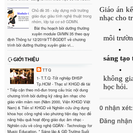
Giáo án k
Chủ đề 35 - xây dựng môi trường
giáo dục giàu tính nghệ thuật trong
nhạc cho t
nhóm, lớp tại cơ sở GDMN.
Bài thu hoạch bồi dưỡng thường
•
xuyên module GVMN 35 theo quy
môi trườn
định Thông tư 12/2019/TT-BGDĐT về chương
trình bồi dưỡng thường xuyên giáo vi...
•
sáng tạo
GIỚI THIỆU
•
TTQ
không gia
1- T.T.Q -Tốt nghiệp ĐHSP
Tp.HCM - Thạc sĩ KHGD đề tài
học hỏi.
“ Tiếp cận theo mô-đun trong cấu trúc nội dung
chương trình bồi dưỡng kỹ năng âm nhạc cho
giáo viên mầm non (Năm 2000, Viện KHGD Việt
0 nhận xét:
Nam) & Tiến sĩ KHGD về Nghiên cứu ứng dụng
khoa học công nghệ vào phương tiện dạy học để
Đăng nhận
nâng hiệu quả hoạt động giáo dục âm nhạc -
Nghiên cứu về công nghệ GDÂN - Technology for
Music Education. * Sáng lập & GĐ Trường Suối