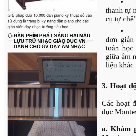
•
thanh tự 
Giải pháp đưa 10.000 đàn piano kỹ thuật số vào
cụ tự chế
sử dụng là trang bị kỹ năng đàn piano cho các
giáo viên dạy nhạc trường tiểu học.
•
ĐÀN PHÍM PHÁT SÁNG HAI MẦU
đơn giản 
LƯU TRỮ NHẠC GIÁO DỤC VN
toán học 
DÀNH CHO GV DẠY ÂM NHẠC
giữa âm n
liệu khác
3. Hoạt đ
Các hoạt đ
dục Montes
a. Khám 