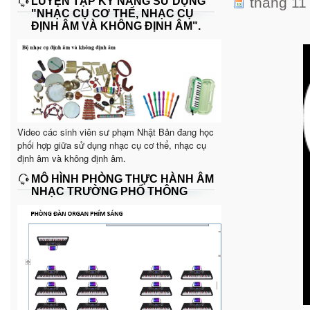
tháng 11
LUYỆN TẬP KỸ NĂNG SỬ DỤNG
"NHẠC CỤ CƠ THỂ, NHẠC CỤ
ĐỊNH ÂM VÀ KHÔNG ĐỊNH ÂM".
Video các sinh viên sư phạm Nhật Bản đang học
phối hợp giữa sử dụng nhạc cụ cơ thể, nhạc cụ
định âm và không định âm.
MÔ HÌNH PHÒNG THỰC HÀNH ÂM
NHẠC TRƯỜNG PHỔ THÔNG