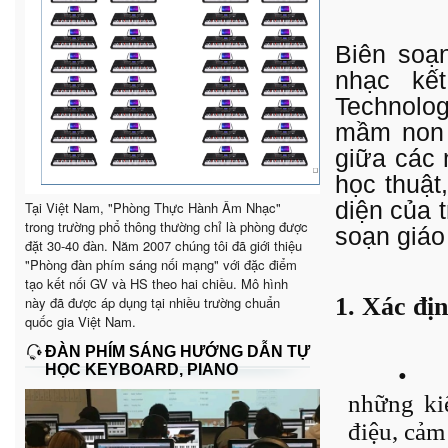
Biên soạ
nhạc kế
Technolog
mầm non c
giữa các 
học thuật,
diện của t
Tại Việt Nam, "Phòng Thực Hành Âm Nhạc"
trong trường phổ thông thường chỉ là phòng được
soạn giáo
đặt 30-40 đàn. Năm 2007 chúng tôi đã giới thiệu
"Phòng đàn phím sáng nối mạng" với đặc điểm
tạo kết nối GV và HS theo hai chiều. Mô hình
1. Xác đị
này đã được áp dụng tại nhiều trường chuẩn
quốc gia Việt Nam.
ĐÀN PHÍM SÁNG HƯỚNG DẪN TỰ
HỌC KEYBOARD, PIANO
•
những ki
điệu, cảm