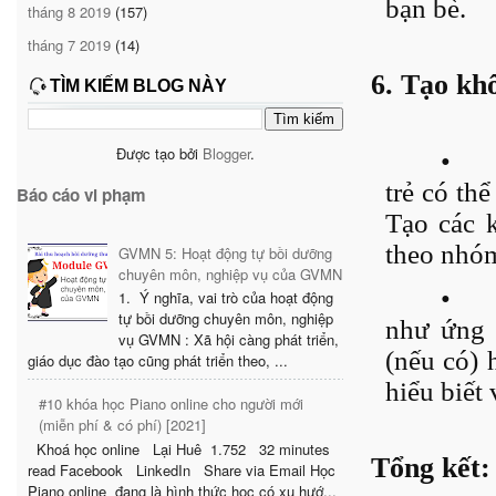
bạn bè.
tháng 8 2019
(157)
tháng 7 2019
(14)
6. Tạo kh
TÌM KIẾM BLOG NÀY
Được tạo bởi
Blogger
.
•
trẻ có th
Báo cáo vi phạm
Tạo các 
theo nhóm
GVMN 5: Hoạt động tự bồi dưỡng
chuyên môn, nghiệp vụ của GVMN
•
1. Ý nghĩa, vai trò của hoạt động
tự bồi dưỡng chuyên môn, nghiệp
như ứng 
vụ GVMN : Xã hội càng phát triển,
(nếu có) 
giáo dục đào tạo cũng phát triển theo, ...
hiểu biết
#10 khóa học Piano online cho người mới
(miễn phí & có phí) [2021]
Khoá học online Lại Huê 1.752 32 minutes
Tổng kết:
read Facebook LinkedIn Share via Email Học
Piano online đang là hình thức học có xu hướ...