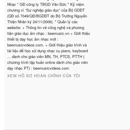
Nhạc * GĐ công ty TBGD Văn Đức * Kỷ niệm
chương vì “Sự nghiệp giáo dục” của Bộ GDĐT
(QĐ số 7049/QĐ/BGDĐT do Bộ Trưởng Nguyễn
Thiện Nhân ký 24/11/2006). * Quản lý các
website: + Thông tin về công nghệ và phương
tiện giáo dục âm nhạc : beemusic.vn + Giới thiệu
thiết bị dạy học âm nhạc mới :
beemusicvideos.com. + Giới thiệu giáo trình và
tài liệu để học sử dụng nhạc cụ piano, keyboard
... dành cho giáo viên MN, TH, PTCS, PTTH (
chương trình tập huấn online dành cho giáo viên
dạy nhạc PT) : beemusicvideos.com
XEM HỒ SƠ HOÀN CHỈNH CỦA TÔI