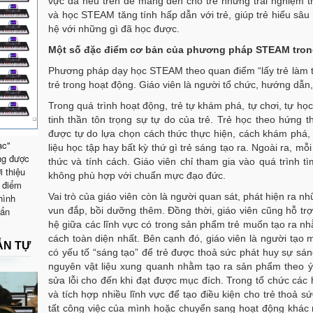
vực đã nêu trên để mang đến cho trẻ những trải nghiệm th
và học STEAM tăng tính hấp dẫn với trẻ, giúp trẻ hiểu sâu
hệ với những gì đã học được.
Một số đặc điểm cơ bản của phương pháp STEAM tron
Phương pháp dạy học STEAM theo quan điểm “lấy trẻ làm tr
trẻ trong hoạt động. Giáo viên là người tổ chức, hướng dẫn,
Trong quá trình hoạt động, trẻ tự khám phá, tự chơi, tự học
tinh thần tôn trọng sự tự do của trẻ. Trẻ học theo hứng t
được tự do lựa chọn cách thức thực hiện, cách khám phá, 
ạc"
liệu học tập hay bất kỳ thứ gì trẻ sáng tạo ra. Ngoài ra, mỗ
ng được
thức và tính cách. Giáo viên chỉ tham gia vào quá trình t
i thiệu
không phù hợp với chuẩn mực đạo đức.
 điểm
Vai trò của giáo viên còn là người quan sát, phát hiện ra 
hình
uẩn
vun đắp, bồi dưỡng thêm. Đồng thời, giáo viên cũng hỗ trợ 
hệ giữa các lĩnh vực có trong sản phẩm trẻ muốn tạo ra nh
cách toàn diện nhất. Bên cạnh đó, giáo viên là người tạo 
ẪN TỰ
có yếu tố “sáng tạo” để trẻ được thoả sức phát huy sự sá
nguyên vật liệu xung quanh nhằm tạo ra sản phẩm theo ý 
sửa lỗi cho đến khi đạt được mục đích. Trong tổ chức các h
và tích hợp nhiều lĩnh vực để tạo điều kiện cho trẻ thoả 
tất công việc của mình hoặc chuyển sang hoạt động khác