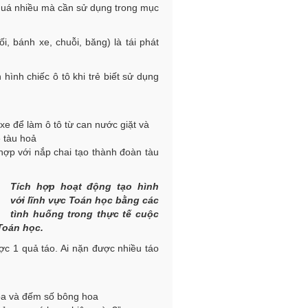
í quá nhiều mà cần sử dụng trong mục
i, bánh xe, chuỗi, băng) là tái phát
hình chiếc ô tô khi trẻ biết sử dụng
e để làm ô tô từ can nước giặt và
 tàu hoả
hợp với nắp chai tạo thành đoàn tàu
Tích h
ợp
ho
ạt động tạo h
ình
v
ới
l
ĩnh vực Toán
h
ọc
b
ằng các
t
ình hu
ống
trong th
ực tế cuộc
T
oán h
ọc.
c 1 quả táo. Ai nặn được nhiều táo
oa và đếm số bông hoa