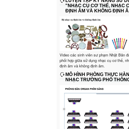
LUYỆN TẬP KỸ NĂNG SỬ 
"NHẠC CỤ CƠ THỂ, NHẠC 
ĐỊNH ÂM VÀ KHÔNG ĐỊNH Â
Video các sinh viên sư phạm Nhật Bản đ
phối hợp giữa sử dụng nhạc cụ cơ thể, n
định âm và không định âm.
MÔ HÌNH PHÒNG THỰC HÀ
NHẠC TRƯỜNG PHỔ THÔN