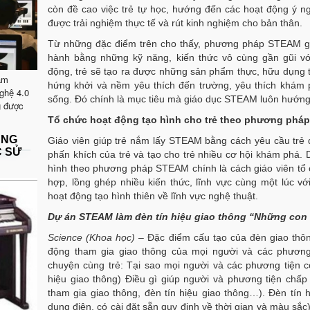
còn đề cao việc trẻ tự học, hướng đến các hoạt động ý n
được trải nghiệm thực tế và rút kinh nghiệm cho bản thân.
Từ những đặc điểm trên cho thấy, phương pháp STEAM giú
hành bằng những kỹ năng, kiến thức vô cùng gần gũi vớ
động, trẻ sẽ tạo ra được những sản phẩm thực, hữu dụng t
ăm
hứng khởi và nềm yêu thích đến trường, yêu thích khám 
ghệ 4.0
sống. Đó chính là mục tiêu mà giáo dục STEAM luôn hướng 
g được
Tổ chức hoạt động tạo hình cho trẻ theo phương phá
ẶNG
Giáo viên giúp trẻ nắm lấy STEAM bằng cách yêu cầu trẻ đ
C SỬ
phấn khích của trẻ và tạo cho trẻ nhiều cơ hội khám phá. 
hình theo phương pháp STEAM chính là cách giáo viên tổ c
hợp, lồng ghép nhiều kiến thức, lĩnh vực cùng một lúc v
hoạt động tạo hình thiên về lĩnh vực nghệ thuật.
Dự án STEAM làm đèn tín hiệu giao thông “Những con 
Science (Khoa học)
– Đặc điểm cấu tạo của đèn giao thông
động tham gia giao thông của mọi người và các phương
chuyện cùng trẻ: Tại sao mọi người và các phương tiện c
hiệu giao thông) Điều gì giúp người và phương tiện chấp h
tham gia giao thông, đèn tín hiệu giao thông…). Đèn tín 
dụng điện, có cài đặt sẵn quy định về thời gian và màu sắ