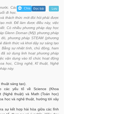
 nước. Các
Chia
Đọc bài
Lưu
ổi đi học.
 và thách thức mới đòi hỏi phải được
tạo mới. Để làm được điều này, việc
hiết. Có nhiều phương pháp dạy học
pháp Glenn Doman (Mỹ) phương pháp
ong đó, phương pháp STEAM (phương
rẻ đánh thức và khơi dậy sự sáng tạo
 Bằng sự nhiệt tình, chủ động, ham
 đã sử dụng linh hoạt phương pháp
ệc vận dụng vào tổ chức hoạt động
hoa học, Công nghệ, Kĩ thuật, Nghệ
pháp này.
 thuật sáng tạo).
p các yếu tố về Science (Khoa
rt (Nghệ thuật) và Math (Toán học)
oa học và nghệ thuật, hướng tới xây
a sự kết hợp hài hòa giữa các lĩnh