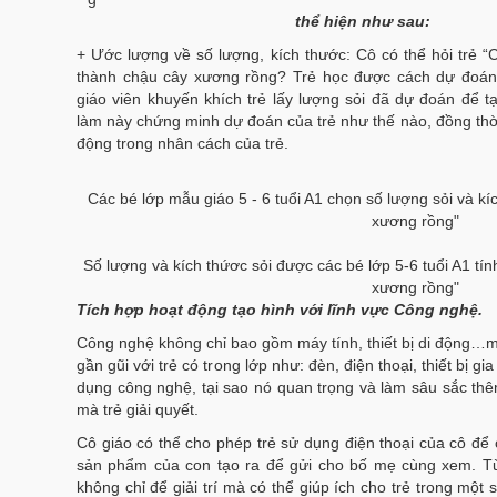
thể hiện như sau:
+ Ước lượng về số lượng, kích thước: Cô có thể hỏi trẻ “C
thành chậu cây xương rồng? Trẻ học được cách dự đoán
giáo viên khuyến khích trẻ lấy lượng sỏi đã dự đoán để 
làm này chứng minh dự đoán của trẻ như thế nào, đồng thờ
động trong nhân cách của trẻ.
Các bé lớp mẫu giáo 5 - 6 tuổi A1 chọn số lượng sỏi và kí
xương rồng"
Số lượng và kích thứơc sỏi được các bé lớp 5-6 tuổi A1 tín
xương rồng"
Tích h
ợp hoạt động
t
ạo h
ình v
ới lĩnh vực C
ông ngh
ệ.
Công nghệ không chỉ bao gồm máy tính, thiết bị di động…m
gần gũi với trẻ có trong lớp như: đèn, điện thoại, thiết bị 
dụng công nghệ, tại sao nó quan trọng và làm sâu sắc th
mà trẻ giải quyết.
Cô giáo có thể cho phép trẻ sử dụng điện thoại của cô để 
sản phẩm của con tạo ra để gửi cho bố mẹ cùng xem. Từ 
không chỉ để giải trí mà có thể giúp ích cho trẻ trong một 