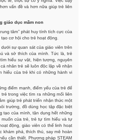
ực tế, thực sự có ý nghĩa. Việc dạy
 hơn vấn đề và hơn nữa giúp trẻ liên
g giáo dục mầm non
ung tâm” phát huy tính tích cực của
 tạo cơ hội cho trẻ hoạt động.
 dưới sự quan sát của giáo viên trên
hú và sở thích của mình. Tức là, trẻ
tìm hiểu sự vật, hiện tượng, nguyên
i cá nhân trẻ sẽ luôn độc lập về nhận
ìm hiểu của trẻ khi có những hành vi
những điểm mạnh, điểm yếu của trẻ để
trẻ trong việc tìm ra những mối liên
ằm giúp trẻ phát triển nhận thức một
môi trường, đồ dùng học tập đặc biệt
ng tạo của mình, tận dụng hết những
muốn của trẻ, trẻ tự tìm hiểu và tự
oạt động, giáo viên có thể linh hoạt
sức khám phá, thích thú, say mê hoàn
 nếu cần thiết. Phương pháp STEAM