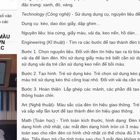
đặc trưng: xanh, đỏ, vàng.
Technology (Công ngh
ệ)
- Sử dụng dụng cụ, nguyên liệu để 
 số vào
o các
Dụng cụ: kéo, dao dọc giấy, dập ghim…
Nguyên liệu: bìa cứng, giấy màu, vải dạ, keo nến, hồ dán…
 MẦU
VN
Engineering (Kĩ thuật) - Tìm ra các bước để tạo thành đèn t
ẠC
Bước 1. Chọn nguyên liệu. Đối với đèn tín hiệu tạo ra từ bì
vải dạ để làm đèn. Khi sử dụng giấy màu trẻ biết cần sử d
sử dụng vải dạ trẻ cần sử dụng keo nến để bồi màu.
Bước 2. Tạo hình. Trẻ sử dụng kéo. Trẻ chọn sử dụng kéo p
màu trẻ sử dụng kéo thủ công loại nhỏ. Đối với vải dạ cần
Bước 3. Hoàn thiện. Lắp ghép các mảnh, các phần đã tạo 
thông hoàn chỉn.
Art (Nghệ thuật)- Màu sắc của đèn tín hiệu giao thông. Tr
và sắp xếp lần lượt để tạo thành đèn tín hiệu giao thông.
Math (Toán học) - Tính toán kích thước, hình dạng: Đèn 
dạng hình chữ nhật, các mắt đèn dạng hình tròn có 3 màu c
toán sao cho nền đèn có hình chữ nhật có thể chứa đủ 3 h
đèn. Tiếp theo trẻ cần tính toán sao cho 3 mắt đèn không t