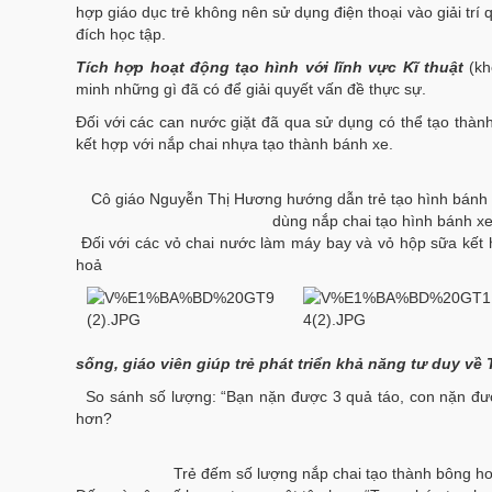
hợp giáo dục trẻ không nên sử dụng điện thoại vào giải tr
đích học tập.
Tích h
ợp h
o
ạt động tạo h
ình v
ới lĩnh vực Kĩ thuật
(khố
minh những gì đã có để giải quyết vấn đề thực sự.
Đối với các can nước giặt đã qua sử dụng có thể tạo thành 
kết hợp với nắp chai nhựa tạo thành bánh xe.
Cô giáo Nguyễn Thị Hương hướng dẫn trẻ tạo hình bánh x
dùng nắp chai tạo hình bánh xe
Đối với các vỏ chai nước làm máy bay và vỏ hộp sữa kết 
hoả
sống, giáo vi
ên giúp tr
ẻ
phát tri
ển khả năng tư duy về 
So sánh số lượng: “Bạn nặn được 3 quả táo, con nặn đượ
hơn?
Trẻ đếm số lượng nắp chai tạo thành bông h