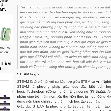
DỤNG
CỤ
Trẻ mầm non chính là những chủ nhân tương lai của đất
M".
em cần được đào tạo bài bản ngay từ khi bước vào độ tu
Nhất là trong xã hội hiện đại ngày nay, khi những vấn đề
giải quyết bằng những biện pháp mới, tư duy mới, sáng 
sử dụng các phương pháp dạy học mới là hết sức cần t
mới ngoài mô hình giáo dục truyền thống như phương 
Reggio Emilia (Ý), phương pháp Montessori (Ý)... Tr
pháp giáo dục tích hợp của Mỹ) là một lựa chọn để giúp t
ang học
nhằm hình thành kĩ năng tư duy mới cho thế hệ mai sau.
hạc cụ
học hỏi của mình, các cô giáo Trường Mầm non Đa Mai
giáo dục STEAM với nhiều ưu điểm và minh họa bằng vi
tạo hình cho trẻ mầm non tích hợp với các lĩnh vực K
NH ÂM
thuật và Toán học cũng như những yêu cầu của phương 
G
STEAM là gì?
STEAM là từ viết tắt với sự kết hợp giữa STEM và Art (Nghệ
STEAM là phương pháp giáo dục đặc biệt tích hợ
học), Technology (Công nghệ), Engineering (Kĩ thuật), A
nhằm giúp trẻ mầm non tiếp thu kiến thức từ hoạt động kh
dựng nền tảng chính cho thành tích học tập sau này.
Giáo dục STEAM là phương pháp tiếp cận liên ngành tạo r