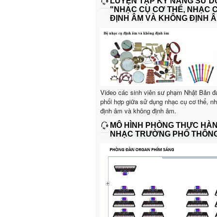
LUYỆN TẬP KỸ NĂNG SỬ 
"NHẠC CỤ CƠ THỂ, NHẠC 
ĐỊNH ÂM VÀ KHÔNG ĐỊNH Â
Video các sinh viên sư phạm Nhật Bản đ
phối hợp giữa sử dụng nhạc cụ cơ thể, n
định âm và không định âm.
MÔ HÌNH PHÒNG THỰC HÀ
NHẠC TRƯỜNG PHỔ THÔN