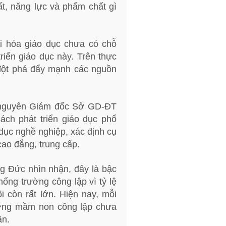
hất, năng lực và phẩm chất gì
i hóa giáo dục chưa có chỗ
riển giáo dục này. Trên thực
 đột phá đẩy mạnh các nguồn
 nguyên Giám đốc Sở GD-ĐT
ch phát triển giáo dục phổ
 dục nghề nghiệp, xác định cụ
 cao đẳng, trung cấp.
g Đức nhìn nhận, đây là bậc
thống trường công lập vì tỷ lệ
 còn rất lớn. Hiện nay, mỗi
ường mầm non công lập chưa
ân.