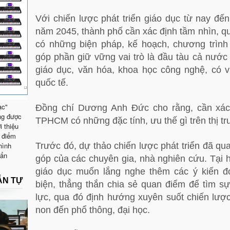
Với chiến lược phát triển giáo dục từ nay đ
năm 2045, thành phố cần xác định tầm nhìn, q
có những biện pháp, kế hoạch, chương trình
góp phần giữ vững vai trò là đầu tàu cả nước
giáo dục, văn hóa, khoa học công nghệ, có vị
quốc tế.
ạc"
Đồng chí Dương Anh Đức cho rằng, cần xác đ
ng được
TPHCM có những đặc tính, ưu thế gì trên thị t
i thiệu
 điểm
hình
Trước đó, dự thảo chiến lược phát triển đã qu
uẩn
góp của các chuyên gia, nhà nghiên cứu. Tại h
giáo dục muốn lắng nghe thêm các ý kiến đó
ẪN TỰ
biện, thẳng thắn chia sẻ quan điểm để tìm s
lực, qua đó định hướng xuyên suốt chiến lược
non đến phổ thông, đại học.