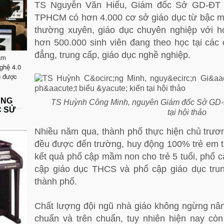
TS Nguyễn Văn Hiếu, Giám đốc Sở GD-ĐT T
TPHCM có hơn 4.000 cơ sở giáo dục từ bậc m
thường xuyên, giáo dục chuyên nghiệp với h
hơn 500.000 sinh viên đang theo học tại các 
đẳng, trung cấp, giáo dục nghề nghiệp.
ăm
ghệ 4.0
g được
ẶNG
TS Huỳnh Công Minh, nguyên Giám đốc Sở GD-
C SỬ
tại hội thảo
Nhiều năm qua, thành phố thực hiện chủ trương
đều được đến trường, huy động 100% trẻ em tr
kết quả phổ cập mầm non cho trẻ 5 tuổi, phổ c
cập giáo dục THCS và phổ cập giáo dục tru
thành phố.
Chất lượng đội ngũ nhà giáo không ngừng nâ
chuẩn và trên chuẩn, tuy nhiên hiện nay cò