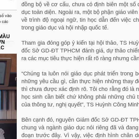
đồng bộ về cơ cấu, chưa có định biên một số 
dục toàn diện. Ngoài ra, một bộ phận giáo vi
 số vào
về trình độ ngoại ngữ, tin học dẫn đến việc c
o các
trong giáo dục và hội nhập quốc tế.
 MẦU
VN
Tham gia đóng góp ý kiến tại hội thảo, TS H
ẠC
đốc Sở GD-ĐT TPHCM đánh giá, dự thảo chiến l
ra các mục tiêu thực hiện rất rõ ràng nhưng cầ
“Chúng ta luôn nói giáo dục phát triển trong 
những yêu cầu gì, cần thực hiện những thay đ
thì chưa được xác định rõ. Tôi cho rằng đó là
học sinh cần biết chứ không phải những chủ 
của thông tư, nghị quyết”, TS Huỳnh Công Minh
Bên cạnh đó, nguyên Giám đốc Sở GD-ĐT TPH
chung và ngành giáo dục nói riêng đã và đang 
đoạn trước đây. Vì vậy, việc định hình chân d