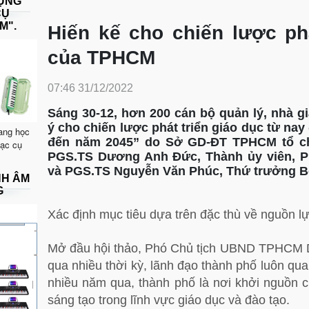
DỤNG
CỤ
M".
Hiến kế cho chiến lược phá
của TPHCM
07:46 31/12/2022
Sáng 30-12, hơn 200 cán bộ quản lý, nhà g
ý cho chiến lược phát triển giáo dục từ na
ang học
đến năm 2045” do Sở GD-ĐT TPHCM tổ ch
hạc cụ
PGS.TS Dương Anh Đức, Thành ủy viên, 
và PGS.TS Nguyễn Văn Phúc, Thứ trưởng B
NH ÂM
G
Xác định mục tiêu dựa trên đặc thù về nguồn l
Mở đầu hội thảo, Phó Chủ tịch UBND TPHCM D
qua nhiều thời kỳ, lãnh đạo thành phố luôn qua
nhiều năm qua, thành phố là nơi khởi nguồn c
sáng tạo trong lĩnh vực giáo dục và đào tạo.