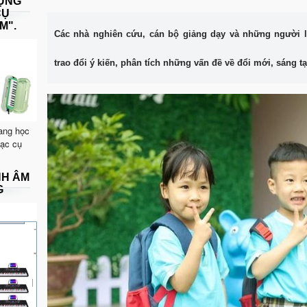
DỤNG
CỤ
M".
Các nhà nghiên cứu, cán bộ giảng dạy và những người
trao đổi ý kiến, phân tích những vấn đề về đổi mới, sáng t
ang học
hạc cụ
NH ÂM
G