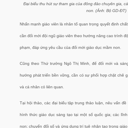
Đại biểu thu hút sự tham gia của đông đảo chuyên gia, cá
non. (Ảnh: Bộ GD-ĐT)
Nhấn mạnh giáo viên là nhân tố quan trọng quyết định chất
cần đổi mới đội ngũ giáo viên theo hướng nâng cao trình đ
phạm, đáp ứng yêu cầu của đổi mới giáo dục mầm non.
Cũng theo Thứ trưởng Ngô Thị Minh, để đổi mới và sán
hướng phát triển bền vững, cần có sự phối hợp chặt chẽ g
và cá nhân có liên quan.
Tại hội thảo, các đại biểu tập trung thảo luận, nêu vấn đ
hình thức giáo dục sáng tạo tại một số quốc gia; các lĩn
non; chuyển đổi số và ứng dụng trí tuệ nhân tạo trong gi