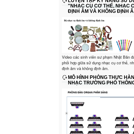
LUYỆN TẬP KỸ NĂNG SỬ 
"NHẠC CỤ CƠ THỂ, NHẠC 
ĐỊNH ÂM VÀ KHÔNG ĐỊNH Â
Video các sinh viên sư phạm Nhật Bản đ
phối hợp giữa sử dụng nhạc cụ cơ thể, n
định âm và không định âm.
MÔ HÌNH PHÒNG THỰC HÀ
NHẠC TRƯỜNG PHỔ THÔN