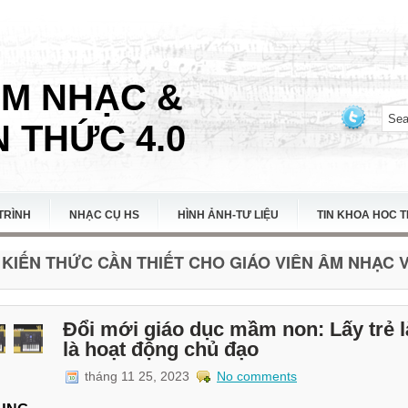
ÂM NHẠC &
 THỨC 4.0
TRÌNH
NHẠC CỤ HS
HÌNH ẢNH-TƯ LIỆU
TIN KHOA HOC 
KIẾN THỨC CẦN THIẾT CHO GIÁO VIÊN ÂM NHẠC VI
Đổi mới giáo dục mầm non: Lấy trẻ l
là hoạt động chủ đạo
tháng 11 25, 2023
No comments