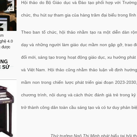
Hội thảo do Bộ Giáo dục và Đào tạo phối hợp với Trườ
chức, thu hút sự tham gia của hàng trăm đại biểu trong lĩn
Theo ban tổ chức, hội thảo nhằm tạo ra một diễn dàn rộn
ăm
ghệ 4.0
dạy và những người làm giáo dục mầm non gặp gỡ, trao đổ
g được
đổi mới, sáng tạo trong hoạt động giáo dục, xu hướng phát 
ẶNG
C SỬ
và Việt Nam. Hội thảo cũng nhằm thảo luận về định hướng
mầm non trong chiến lược phát triển giai đoạn 2023-2030
chương trình, nội dung và cách thức đánh giá trẻ trong k
trở thành công dân toàn cầu sáng tạo và có tư duy phản biệ
Thứ trưởng Ngô Thị Minh phát biểu tại hội 