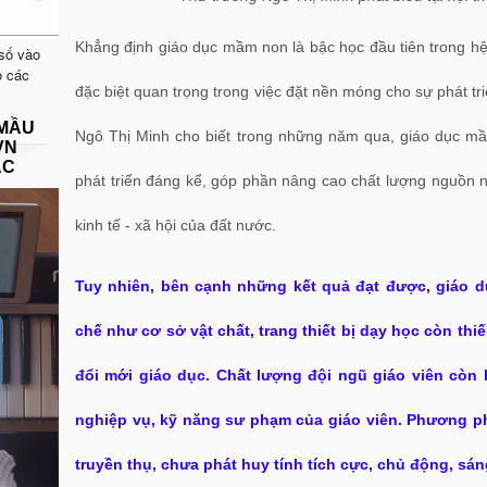
Khẳng định giáo dục mầm non là bậc học đầu tiên trong hệ 
 số vào
o các
đặc biệt quan trọng trong việc đặt nền móng cho sự phát tr
 MẦU
Ngô Thị Minh cho biết trong những năm qua, giáo dục 
VN
ẠC
phát triển đáng kể, góp phần nâng cao chất lượng nguồn n
kinh tế - xã hội của đất nước.
Tuy nhiên, bên cạnh những kết quả đạt được, giáo 
chế như cơ sở vật chất, trang thiết bị dạy học còn thi
đổi mới giáo dục. Chất lượng đội ngũ giáo viên còn
nghiệp vụ, kỹ năng sư phạm của giáo viên. Phương p
truyền thụ, chưa phát huy tính tích cực, chủ động, sáng