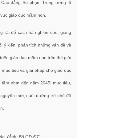
ng Cao đẳng Sư phạm Trung ương tổ
h vực giáo dục mầm non.
g rãi để các nhà nghiên cứu, giảng
i ý kiến, phân tích những vấn đề về
triển giáo dục mầm non trên thế giới
 mục tiêu và giải pháp cho giáo dục
, tầm nhìn đến năm 2045; mục tiêu,
ỷ nguyên mới; nuôi dưỡng trẻ nhỏ để
n.
thảo. (Ảnh: Bộ GD-ĐT)