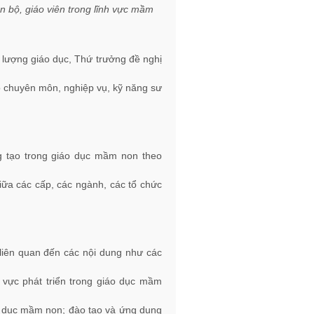
n bộ, giáo viên trong lĩnh vực mầm
 lượng giáo dục, Thứ trưởng đề nghị
ộ chuyên môn, nghiệp vụ, kỹ năng sư
g tạo trong giáo dục mầm non theo
iữa các cấp, các ngành, các tổ chức
ề liên quan đến các nội dung như các
h vực phát triển trong giáo dục mầm
áo dục mầm non; đào tạo và ứng dụng