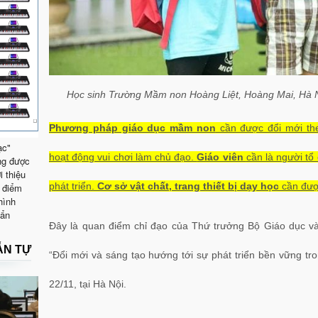
Học sinh Trường Mầm non Hoàng Liệt, Hoàng Mai, Hà N
Phương pháp giáo dục mầm non
cần được đổi mới the
ạc"
hoạt động vui chơi làm chủ đạo.
Giáo viên
cần là người tổ
ng được
i thiệu
phát triển.
Cơ sở vật chất, trang thiết bị dạy học
cần được
 điểm
hình
uẩn
Đây là quan điểm chỉ đạo của Thứ trưởng Bộ Giáo dục và
ẪN TỰ
“Đổi mới và sáng tạo hướng tới sự phát triển bền vững t
22/11, tại Hà Nội.