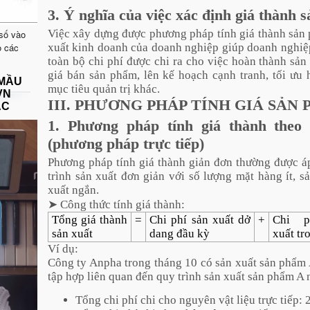
3. Ý nghĩa của việc xác định giá thành 
Việc xây dựng được phương pháp tính giá thành sản
 số vào
o các
xuất kinh doanh của doanh nghiệp giúp doanh nghiệ
toàn bộ chi phí được chi ra cho việc hoàn thành sả
giá bán sản phẩm, lên kế hoạch cạnh tranh, tối ưu
 MẦU
mục tiêu quản trị khác.
VN
III. PHƯƠNG PHÁP TÍNH GIÁ SẢN
ẠC
1. Phương pháp tính giá thành theo
(phương pháp trực tiếp)
Phương pháp tính giá thành giản đơn thường được á
trình sản xuất đơn giản với số lượng mặt hàng ít, s
xuất ngắn.
➤ Công thức tính giá thành:
Tổng giá thành
=
Chi phí sản xuất dở
+
Chi p
sản xuất
dang đầu kỳ
xuất tr
Ví dụ:
Công ty Anpha trong tháng 10 có sản xuất sản phẩm A
tập hợp liên quan đến quy trình sản xuất sản phẩm A
Tổng chi phí chi cho nguyên vật liệu trực tiếp: