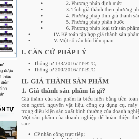
2. Phương pháp định mức
3. Tính giá thành theo phương p
4. Phương pháp tính giá thành s
5. Phương pháp phân bước
6. Phương pháp loại trừ sản phẩ
IV. Kế toán tập hợp giá thành sản phẩ
V. Một số câu hỏi liên quan
I. CĂN CỨ PHÁP LÝ
Thông tư 133/2016/TT-BTC;
ạc"
Thông tư 200/2016/TT-BTC
ng được
i thiệu
II. GIÁ THÀNH SẢN PHẨM
 điểm
hình
1. Giá thành sản phẩm là gì?
uẩn
Giá thành của sản phẩm là biểu hiện bằng tiền toàn
con người, nguyên vật liệu, công cụ dụng cụ, má
ẪN TỰ
trong điều kiện sản xuất bình thường của doanh nghi
Một sản phẩm của doanh nghiệp để hoàn thiện thư
sau:
CP nhân công trực tiếp;