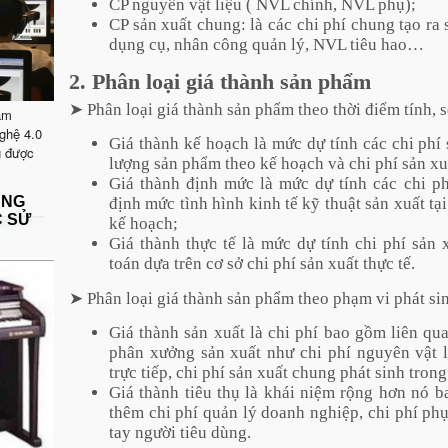
CP nguyên vật liệu ( NVL chính, NVL phụ);
CP sản xuất chung: là các chi phí chung tạo r
dụng cụ, nhân công quản lý, NVL tiêu hao…
2. Phân loại giá thành sản phẩm
➤ Phân loại giá thành sản phẩm theo thời điểm tính, s
ăm
ghệ 4.0
Giá thành kế hoạch là mức dự tính các chi phí
g được
lượng sản phẩm theo kế hoạch và chi phí sản xu
Giá thành định mức là mức dự tính các chi ph
ẶNG
định mức tình hình kinh tế kỹ thuật sản xuất tạ
C SỬ
kế hoạch;
Giá thành thực tế là mức dự tính chi phí sản
toán dựa trên cơ sở chi phí sản xuất thực tế.
➤ Phân loại giá thành sản phẩm theo phạm vi phát sin
Giá thành sản xuất là chi phí bao gồm liên qua
phân xưởng sản xuất như chi phí nguyên vật li
trực tiếp, chi phí sản xuất chung phát sinh tron
Giá thành tiêu thụ là khái niệm rộng hơn nó b
thêm chi phí quản lý doanh nghiệp, chi phí ph
tay người tiêu dùng.