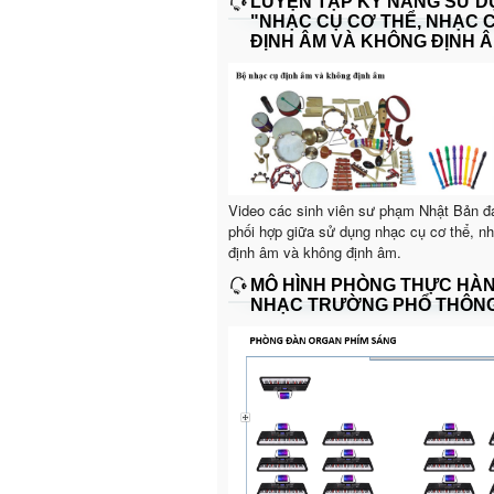
LUYỆN TẬP KỸ NĂNG SỬ 
"NHẠC CỤ CƠ THỂ, NHẠC 
ĐỊNH ÂM VÀ KHÔNG ĐỊNH Â
Video các sinh viên sư phạm Nhật Bản đ
phối hợp giữa sử dụng nhạc cụ cơ thể, n
định âm và không định âm.
MÔ HÌNH PHÒNG THỰC HÀ
NHẠC TRƯỜNG PHỔ THÔN