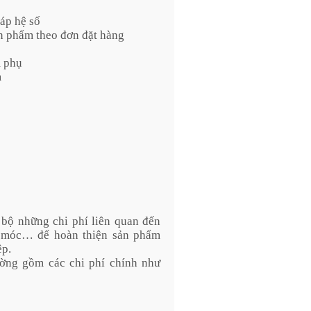
háp hệ số
ản phẩm theo đơn đặt hàng
m phụ
m
 bộ những chi phí liên quan đến
y móc… để hoàn thiện sản phẩm
ệp.
ờng gồm các chi phí chính như