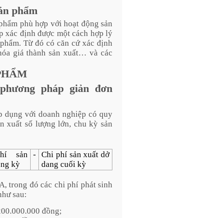
sản phẩm
 phẩm phù hợp với hoạt động sản
p xác định được một cách hợp lý
n phẩm. Từ đó có căn cứ xác định
 hóa giá thành sản xuất… và các
 PHẨM
 phương pháp giản đơn
p dụng với doanh nghiệp có quy
ản xuất số lượng lớn, chu kỳ sản
hí sản
-
Chi phí sản xuất dở
ong kỳ
dang cuối kỳ
, trong đó các chi phí phát sinh
 như sau:
 200.000.000 đồng;