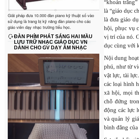
“khoán trắng”
là “giáo dục c
Giải pháp đưa 10.000 đàn piano kỹ thuật số vào
là đưa giáo d
sử dụng là trang bị kỹ năng đàn piano cho các
giáo viên dạy nhạc trường tiểu học.
hội, phục vụ 
vị trí của nó.
ĐÀN PHÍM PHÁT SÁNG HAI MẦU
LƯU TRỮ NHẠC GIÁO DỤC VN
dục cùng với k
DÀNH CHO GV DẠY ÂM NHẠC
Nội dung hoạ
phú, như từ v
vật lực, tài l
các loại hình 
xã hội, mọi t
chỗ đứng tron
động các lực 
và quản lý giá
bình đẳng của 