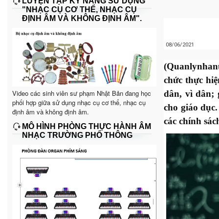
LUYỆN TẬP KỸ NĂNG SỬ DỤNG
"NHẠC CỤ CƠ THỂ, NHẠC CỤ
ĐỊNH ÂM VÀ KHÔNG ĐỊNH ÂM".
08/06/2021
(Quanlynhanu
chức thực hi
Video các sinh viên sư phạm Nhật Bản đang học
dân, vì dân;
phối hợp giữa sử dụng nhạc cụ cơ thể, nhạc cụ
cho giáo dục.
định âm và không định âm.
các chính sác
MÔ HÌNH PHÒNG THỰC HÀNH ÂM
NHẠC TRƯỜNG PHỔ THÔNG