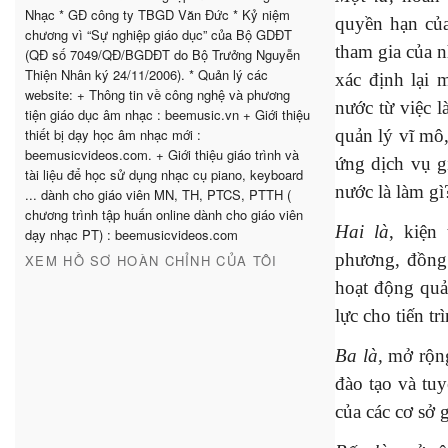
Nhạc * GĐ công ty TBGD Văn Đức * Kỷ niệm
quyền hạn củ
chương vì “Sự nghiệp giáo dục” của Bộ GDĐT
tham gia của n
(QĐ số 7049/QĐ/BGDĐT do Bộ Trưởng Nguyễn
Thiện Nhân ký 24/11/2006). * Quản lý các
xác định lại 
website: + Thông tin về công nghệ và phương
nước từ việc l
tiện giáo dục âm nhạc : beemusic.vn + Giới thiệu
quản lý vĩ mô
thiết bị dạy học âm nhạc mới :
beemusicvideos.com. + Giới thiệu giáo trình và
ứng dịch vụ g
tài liệu để học sử dụng nhạc cụ piano, keyboard
nước là làm g
... dành cho giáo viên MN, TH, PTCS, PTTH (
chương trình tập huấn online dành cho giáo viên
Hai là
, kiệ
dạy nhạc PT) : beemusicvideos.com
phương, đồng 
XEM HỒ SƠ HOÀN CHỈNH CỦA TÔI
hoạt động quả
lực cho tiến 
Ba là,
mở rộng
đào tạo và tu
của các cơ sở 