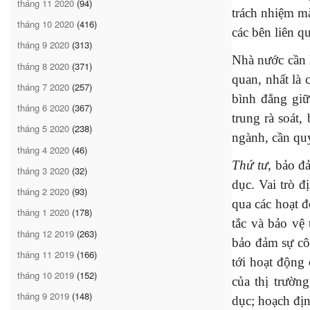
tháng 11 2020
(94)
trách nhiệm mà
tháng 10 2020
(416)
các bên liên q
tháng 9 2020
(313)
Nhà nước cần h
tháng 8 2020
(371)
quan, nhất là 
tháng 7 2020
(257)
bình đẳng giữ
tháng 6 2020
(367)
trung rà soát
tháng 5 2020
(238)
ngành, cần quy
tháng 4 2020
(46)
Thứ tư,
bảo đả
tháng 3 2020
(32)
dục. Vai trò 
tháng 2 2020
(93)
qua các hoạt đ
tháng 1 2020
(178)
tắc và bảo vệ 
tháng 12 2019
(263)
bảo đảm sự cô
tháng 11 2019
(166)
tới hoạt động
tháng 10 2019
(152)
của thị trườn
tháng 9 2019
(148)
dục; hoạch địn