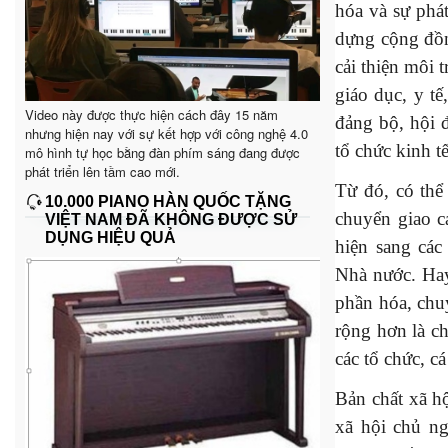
hóa và sự phát
dựng cộng đồng
cải thiện môi 
giáo dục, y t
Video này được thực hiện cách đây 15 năm
đảng bộ, hội 
nhưng hiện nay với sự kết hợp với công nghệ 4.0
tổ chức kinh t
mô hình tự học bằng đàn phím sáng đang được
phát triển lên tầm cao mới.
Từ đó, có thể
10.000 PIANO HÀN QUỐC TẶNG
chuyển giao c
VIỆT NAM ĐÃ KHÔNG ĐƯỢC SỬ
DỤNG HIỆU QUẢ
hiện sang các
Nhà nước. Hay
phần hóa, chu
rộng hơn là c
các tổ chức, c
Bản chất xã h
xã hội chủ ng