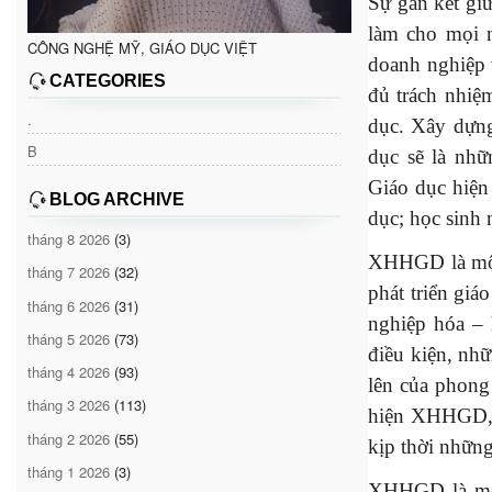
Sự gắn kết giữ
làm cho mọi n
CÔNG NGHỆ MỸ, GIÁO DỤC VIỆT
doanh nghiệp 
CATEGORIES
đủ trách nhiệ
.
dục. Xây dựng
B
dục sẽ là nhữ
Giáo dục hiện 
BLOG ARCHIVE
dục; học sinh
tháng 8 2026
(3)
XHHGD là một 
tháng 7 2026
(32)
phát triển giá
tháng 6 2026
(31)
nghiệp hóa –
tháng 5 2026
(73)
điều kiện, nhữ
tháng 4 2026
(93)
lên của phong 
tháng 3 2026
(113)
hiện XHHGD, t
tháng 2 2026
(55)
kịp thời những
tháng 1 2026
(3)
XHHGD là một 