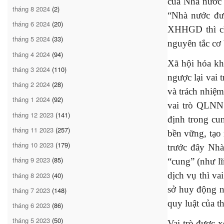
của Nhà nước 
tháng 8 2024
(2)
“Nhà nước đượ
tháng 6 2024
(20)
XHHGD thì chú
tháng 5 2024
(33)
nguyên tắc cơ 
tháng 4 2024
(94)
Xã hội hóa kh
tháng 3 2024
(110)
ngược lại vai 
tháng 2 2024
(28)
và trách nhiệ
tháng 1 2024
(92)
vai trò QLNN 
tháng 12 2023
(141)
định trong cu
tháng 11 2023
(257)
bền vững, tạo 
tháng 10 2023
(179)
trước đây Nh
tháng 9 2023
(85)
“cung” (như l
dịch vụ thì va
tháng 8 2023
(40)
sở huy động ng
tháng 7 2023
(148)
quy luật của th
tháng 6 2023
(86)
tháng 5 2023
(50)
Vai trò được 