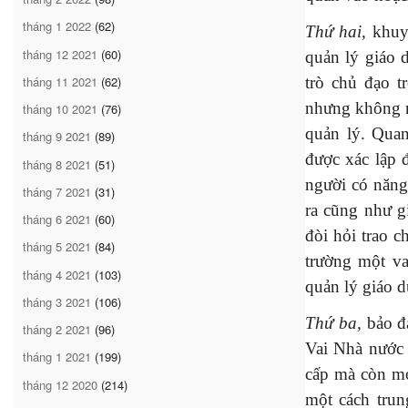
tháng 1 2022
(62)
Thứ hai,
khuy
tháng 12 2021
(60)
quản lý giáo 
tháng 11 2021
(62)
trò chủ đạo t
nhưng không nh
tháng 10 2021
(76)
quản lý. Quan
tháng 9 2021
(89)
được xác lập 
tháng 8 2021
(51)
người có năng 
tháng 7 2021
(31)
ra cũng như g
tháng 6 2021
(60)
đòi hỏi trao c
tháng 5 2021
(84)
trường một va
tháng 4 2021
(103)
quản lý giáo d
tháng 3 2021
(106)
Thứ ba,
bảo đ
tháng 2 2021
(96)
Vai Nhà nước 
tháng 1 2021
(199)
cấp mà còn mở
tháng 12 2020
(214)
một cách trun