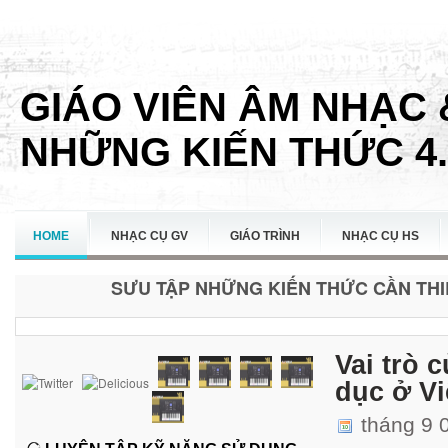
GIÁO VIÊN ÂM NHẠC 
NHỮNG KIẾN THỨC 4.
HOME
NHẠC CỤ GV
GIÁO TRÌNH
NHẠC CỤ HS
SƯU TẬP NHỮNG KIẾN THỨC CẦN THIẾ
LIÊN HỆ
Vai trò 
dục ở V
tháng 9 