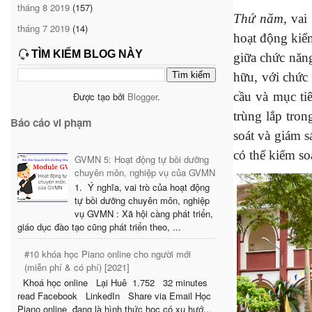
tháng 8 2019
(157)
Thứ năm,
vai
tháng 7 2019
(14)
hoạt động kiểm
TÌM KIẾM BLOG NÀY
giữa chức năn
hữu, với chức
cầu và mục ti
Được tạo bởi
Blogger
.
trùng lắp tron
Báo cáo vi phạm
soát và giám s
có thể kiểm so
GVMN 5: Hoạt động tự bồi dưỡng
chuyên môn, nghiệp vụ của GVMN
1. Ý nghĩa, vai trò của hoạt động
tự bồi dưỡng chuyên môn, nghiệp
vụ GVMN : Xã hội càng phát triển,
giáo dục đào tạo cũng phát triển theo, ...
#10 khóa học Piano online cho người mới
(miễn phí & có phí) [2021]
Khoá học online Lại Huê 1.752 32 minutes
read Facebook LinkedIn Share via Email Học
Piano online đang là hình thức học có xu hướ...