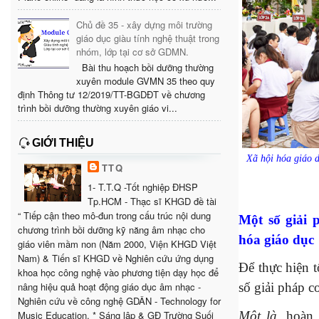
Chủ đề 35 - xây dựng môi trường
giáo dục giàu tính nghệ thuật trong
nhóm, lớp tại cơ sở GDMN.
Bài thu hoạch bồi dưỡng thường
xuyên module GVMN 35 theo quy
định Thông tư 12/2019/TT-BGDĐT về chương
trình bồi dưỡng thường xuyên giáo vi...
GIỚI THIỆU
Xã hội hóa giáo d
TTQ
1- T.T.Q -Tốt nghiệp ĐHSP
Tp.HCM - Thạc sĩ KHGD đề tài
“ Tiếp cận theo mô-đun trong cấu trúc nội dung
Một số giải 
chương trình bồi dưỡng kỹ năng âm nhạc cho
hóa giáo dục
giáo viên mầm non (Năm 2000, Viện KHGD Việt
Nam) & Tiến sĩ KHGD về Nghiên cứu ứng dụng
Để thực hiện 
khoa học công nghệ vào phương tiện dạy học để
số giải pháp c
nâng hiệu quả hoạt động giáo dục âm nhạc -
Nghiên cứu về công nghệ GDÂN - Technology for
Một là,
hoàn 
Music Education. * Sáng lập & GĐ Trường Suối