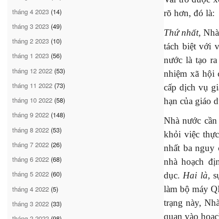
tháng 4 2023
(14)
rõ hơn, đó là:
tháng 3 2023
(49)
Thứ nhất,
Nhà 
tháng 2 2023
(10)
tách biệt với
tháng 1 2023
(56)
nước là tạo r
tháng 12 2022
(53)
nhiệm xã hội c
tháng 11 2022
(73)
cấp dịch vụ g
tháng 10 2022
(58)
hạn của giáo d
tháng 9 2022
(148)
Nhà nước cần 
tháng 8 2022
(53)
khỏi việc thự
tháng 7 2022
(26)
nhất ba nguy
tháng 6 2022
(68)
nhà hoạch địn
tháng 5 2022
(60)
dục.
Hai là,
sự
làm bộ máy QL
tháng 4 2022
(5)
trạng này, Nh
tháng 3 2022
(33)
quan vào hoạch
tháng 2 2022
(98)