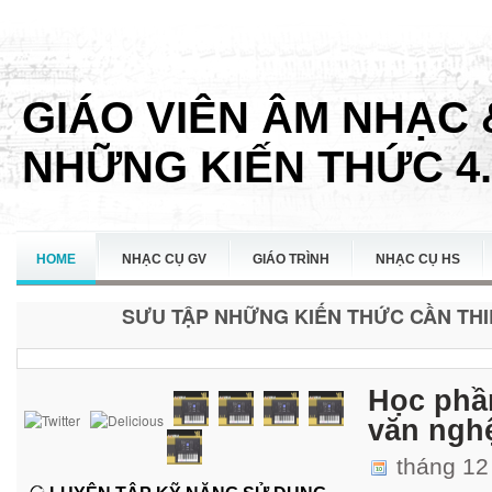
GIÁO VIÊN ÂM NHẠC 
NHỮNG KIẾN THỨC 4.
HOME
NHẠC CỤ GV
GIÁO TRÌNH
NHẠC CỤ HS
SƯU TẬP NHỮNG KIẾN THỨC CẦN THIẾ
LIÊN HỆ
Học phầ
văn ngh
tháng 12