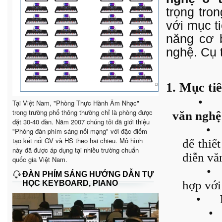
trọng tro
với mục ti
năng cơ 
nghệ. Cụ 
1. Mục ti
•
Tại Việt Nam, "Phòng Thực Hành Âm Nhạc"
trong trường phổ thông thường chỉ là phòng được
văn nghệ
đặt 30-40 đàn. Năm 2007 chúng tôi đã giới thiệu
•
"Phòng đàn phím sáng nối mạng" với đặc điểm
tạo kết nối GV và HS theo hai chiều. Mô hình
để thiế
này đã được áp dụng tại nhiều trường chuẩn
diễn vă
quốc gia Việt Nam.
•
ĐÀN PHÍM SÁNG HƯỚNG DẪN TỰ
hợp với
HỌC KEYBOARD, PIANO
•
•