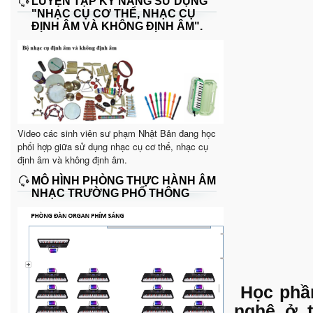
LUYỆN TẬP KỸ NĂNG SỬ DỤNG
"NHẠC CỤ CƠ THỂ, NHẠC CỤ
ĐỊNH ÂM VÀ KHÔNG ĐỊNH ÂM".
Video các sinh viên sư phạm Nhật Bản đang học
phối hợp giữa sử dụng nhạc cụ cơ thể, nhạc cụ
định âm và không định âm.
MÔ HÌNH PHÒNG THỰC HÀNH ÂM
NHẠC TRƯỜNG PHỔ THÔNG
Học phầ
nghệ ở 