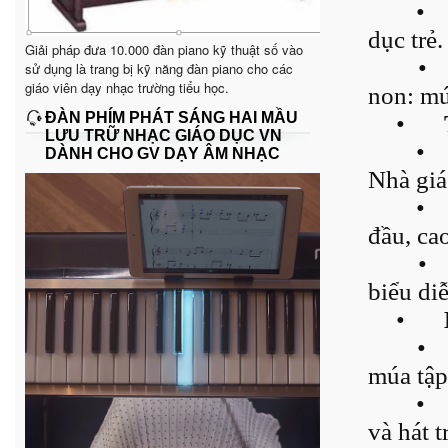
•
dục trẻ.
Giải pháp đưa 10.000 đàn piano kỹ thuật số vào
•
sử dụng là trang bị kỹ năng đàn piano cho các
giáo viên dạy nhạc trường tiểu học.
non: mú
ĐÀN PHÍM PHÁT SÁNG HAI MẦU
•
LƯU TRỮ NHẠC GIÁO DỤC VN
•
DÀNH CHO GV DẠY ÂM NHẠC
Nhà giá
•
đầu, cao
•
biểu diễ
•
•
múa tập
•
và hát t