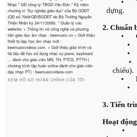
•
Nhạc * GĐ công ty TBGD Văn Đức * Kỷ niệm
dựng.
chương vì “Sự nghiệp giáo dục” của Bộ GDĐT
(QĐ số 7049/QĐ/BGDĐT do Bộ Trưởng Nguyễn
Thiện Nhân ký 24/11/2006). * Quản lý các
2. Chuẩn b
website: + Thông tin về công nghệ và phương
•
tiện giáo dục âm nhạc : beemusic.vn + Giới thiệu
thiết bị dạy học âm nhạc mới :
•
beemusicvideos.com. + Giới thiệu giáo trình và
•
tài liệu để học sử dụng nhạc cụ piano, keyboard
... dành cho giáo viên MN, TH, PTCS, PTTH (
•
chương trình tập huấn online dành cho giáo viên
chiếu).
dạy nhạc PT) : beemusicvideos.com
•
XEM HỒ SƠ HOÀN CHỈNH CỦA TÔI
•
3. Tiến trì
Hoạt động 
•