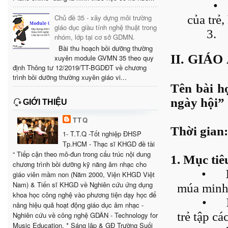
•
của trẻ,
Chủ đề 35 - xây dựng môi trường
giáo dục giàu tính nghệ thuật trong
3.
nhóm, lớp tại cơ sở GDMN.
Bài thu hoạch bồi dưỡng thường
II. GIÁO
xuyên module GVMN 35 theo quy
định Thông tư 12/2019/TT-BGDĐT về chương
trình bồi dưỡng thường xuyên giáo vi...
Tên bài h
ngày hội”
GIỚI THIỆU
TTQ
Thời gian: 
1- T.T.Q -Tốt nghiệp ĐHSP
Tp.HCM - Thạc sĩ KHGD đề tài
“ Tiếp cận theo mô-đun trong cấu trúc nội dung
1. Mục tiê
chương trình bồi dưỡng kỹ năng âm nhạc cho
•
giáo viên mầm non (Năm 2000, Viện KHGD Việt
Nam) & Tiến sĩ KHGD về Nghiên cứu ứng dụng
múa minh
khoa học công nghệ vào phương tiện dạy học để
•
nâng hiệu quả hoạt động giáo dục âm nhạc -
trẻ tập c
Nghiên cứu về công nghệ GDÂN - Technology for
Music Education. * Sáng lập & GĐ Trường Suối