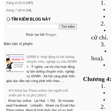
1.
tháng 8 2019
(157)
•
tháng 7 2019
(14)
•
TÌM KIẾM BLOG NÀY
2.
•
Được tạo bởi
Blogger
.
cử chỉ.
3.
Báo cáo vi phạm
•
GVMN 5: Hoạt động tự bồi dưỡng
hoa).
chuyên môn, nghiệp vụ của GVMN
•
1. Ý nghĩa, vai trò của hoạt động
tự bồi dưỡng chuyên môn, nghiệp
vụ GVMN : Xã hội càng phát triển,
Chương 4: 
giáo dục đào tạo cũng phát triển theo, ...
1.
#10 khóa học Piano online cho người mới
•
(miễn phí & có phí) [2021]
•
Khoá học online Lại Huê 1.752 32 minutes
read Facebook LinkedIn Share via Email Học
2.
Piano online đang là hình thức học có xu hướ...