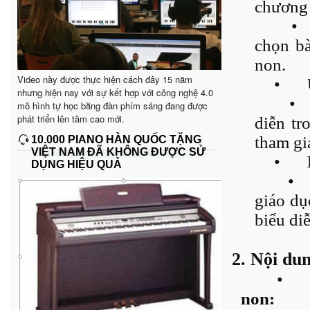
chương 
•
chọn bà
non.
Video này được thực hiện cách đây 15 năm
•
nhưng hiện nay với sự kết hợp với công nghệ 4.0
•
mô hình tự học bằng đàn phím sáng đang được
phát triển lên tầm cao mới.
diễn tr
tham gia
10.000 PIANO HÀN QUỐC TẶNG
VIỆT NAM ĐÃ KHÔNG ĐƯỢC SỬ
•
DỤNG HIỆU QUẢ
•
giáo dụ
biểu diễ
2. Nội du
•
non: