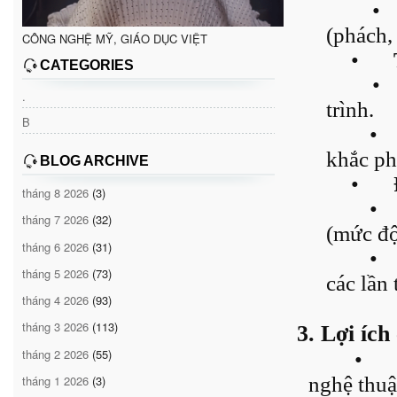
•
(phách,
CÔNG NGHỆ MỸ, GIÁO DỤC VIỆT
•
CATEGORIES
•
.
trình.
B
•
khắc ph
BLOG ARCHIVE
•
tháng 8 2026
(3)
•
tháng 7 2026
(32)
(mức độ 
tháng 6 2026
(31)
•
tháng 5 2026
(73)
các lần 
tháng 4 2026
(93)
tháng 3 2026
(113)
3. Lợi íc
tháng 2 2026
(55)
•
tháng 1 2026
(3)
nghệ thuậ