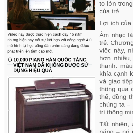
to lớn tron
của trẻ.
Lợi ích của
Video này được thực hiện cách đây 15 năm
Âm nhạc là
nhưng hiện nay với sự kết hợp với công nghệ 4.0
trẻ. Chương
mô hình tự học bằng đàn phím sáng đang được
việc này, 
phát triển lên tầm cao mới.
hơn nhiều,
10.000 PIANO HÀN QUỐC TẶNG
thanh: màu
VIỆT NAM ĐÃ KHÔNG ĐƯỢC SỬ
DỤNG HIỆU QUẢ
khía cạnh k
và giao tiế
thông qua c
thể, đồng 
chúng ta –
trí thông m
Tất nhiên,
năng – nó 