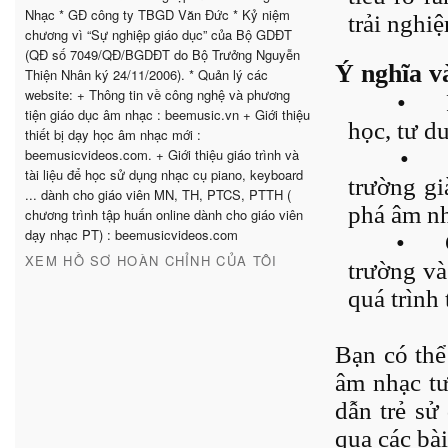
Nhạc * GĐ công ty TBGD Văn Đức * Kỷ niệm
trải nghi
chương vì “Sự nghiệp giáo dục” của Bộ GDĐT
(QĐ số 7049/QĐ/BGDĐT do Bộ Trưởng Nguyễn
Ý nghĩa v
Thiện Nhân ký 24/11/2006). * Quản lý các
website: + Thông tin về công nghệ và phương
•
tiện giáo dục âm nhạc : beemusic.vn + Giới thiệu
học, tư d
thiết bị dạy học âm nhạc mới :
beemusicvideos.com. + Giới thiệu giáo trình và
•
tài liệu để học sử dụng nhạc cụ piano, keyboard
trường gi
... dành cho giáo viên MN, TH, PTCS, PTTH (
phá âm nh
chương trình tập huấn online dành cho giáo viên
dạy nhạc PT) : beemusicvideos.com
•
XEM HỒ SƠ HOÀN CHỈNH CỦA TÔI
trường và
quá trình 
Bạn có thể
âm nhạc tư
dẫn trẻ sử
qua các bài