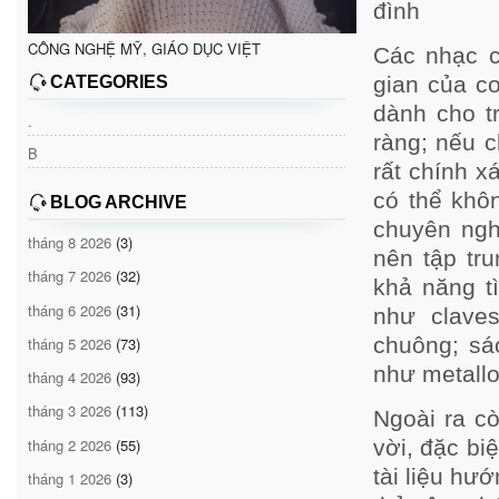
đình
CÔNG NGHỆ MỸ, GIÁO DỤC VIỆT
Các nhạc c
gian của c
CATEGORIES
dành cho t
.
ràng; nếu 
B
rất chính x
có thể khô
BLOG ARCHIVE
chuyên ngh
tháng 8 2026
(3)
nên tập tr
tháng 7 2026
(32)
khả năng t
tháng 6 2026
(31)
như claves
chuông; sá
tháng 5 2026
(73)
như metall
tháng 4 2026
(93)
tháng 3 2026
(113)
Ngoài ra cò
tháng 2 2026
(55)
vời, đặc biệ
tài liệu hư
tháng 1 2026
(3)