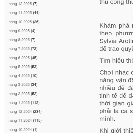
thủ công th
tháng 12 2025
(7)
tháng 11 2025
(44)
tháng 10 2025
(36)
Khám phá n
tháng 9 2025
(4)
theo phươn
tháng 8 2025
(7)
Sylvia Arot
để trao quy
tháng 7 2025
(72)
tháng 6 2025
(45)
Tìm hiểu t
tháng 5 2025
(53)
Chơi nhạc c
tháng 4 2025
(10)
năng vận độ
tháng 3 2025
(34)
nhiều để đ
tháng 2 2025
(52)
tinh tế để 
tháng 1 2025
(112)
thời gian g
phải là ca 
tháng 12 2024
(234)
mình.
tháng 11 2024
(115)
tháng 10 2024
(1)
Khi giới th