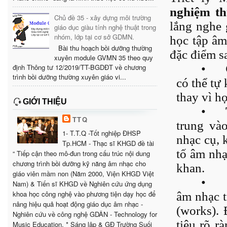
nghiệm th
Chủ đề 35 - xây dựng môi trường
lắng nghe 
giáo dục giàu tính nghệ thuật trong
nhóm, lớp tại cơ sở GDMN.
học tập âm
Bài thu hoạch bồi dưỡng thường
đặc điểm s
xuyên module GVMN 35 theo quy
•
định Thông tư 12/2019/TT-BGDĐT về chương
trình bồi dưỡng thường xuyên giáo vi...
có thể tự
thay vì h
GIỚI THIỆU
•
TTQ
trung và
1- T.T.Q -Tốt nghiệp ĐHSP
nhạc cụ, 
Tp.HCM - Thạc sĩ KHGD đề tài
tố âm nhạ
“ Tiếp cận theo mô-đun trong cấu trúc nội dung
chương trình bồi dưỡng kỹ năng âm nhạc cho
khan.
giáo viên mầm non (Năm 2000, Viện KHGD Việt
•
Nam) & Tiến sĩ KHGD về Nghiên cứu ứng dụng
khoa học công nghệ vào phương tiện dạy học để
âm nhạc t
nâng hiệu quả hoạt động giáo dục âm nhạc -
(works). 
Nghiên cứu về công nghệ GDÂN - Technology for
tiêu rõ r
Music Education. * Sáng lập & GĐ Trường Suối