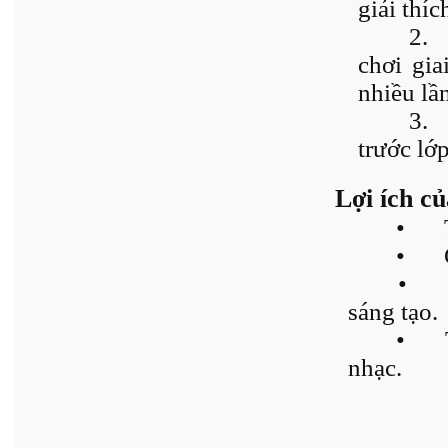
giải thíc
2.
chơi gia
nhiều lần
3.
trước lớ
Lợi ích c
•
•
•
sáng tạo.
•
nhạc.