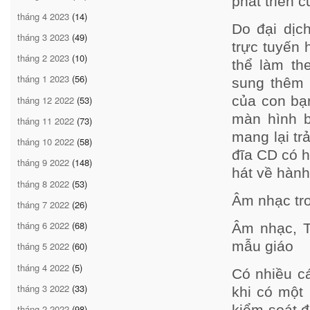
phát triển c
tháng 4 2023
(14)
Do đại dịc
tháng 3 2023
(49)
trực tuyến 
tháng 2 2023
(10)
thể làm th
tháng 1 2023
(56)
sung thêm 
của con bạ
tháng 12 2022
(53)
màn hình b
tháng 11 2022
(73)
mang lại t
tháng 10 2022
(58)
đĩa CD có 
tháng 9 2022
(148)
hát về hàn
tháng 8 2022
(53)
Âm nhạc tr
tháng 7 2022
(26)
tháng 6 2022
(68)
Âm nhạc, T
mẫu giáo
tháng 5 2022
(60)
tháng 4 2022
(5)
Có nhiều cá
tháng 3 2022
(33)
khi có một 
kiểm soát đ
tháng 2 2022
(98)