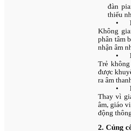
đàn pia
thiếu n
•
Không gian
phân tâm b
nhận âm nh
•
Trẻ không 
được khuyế
ra âm than
•
Thay vì gi
âm, giáo vi
động thông
2. Củng c