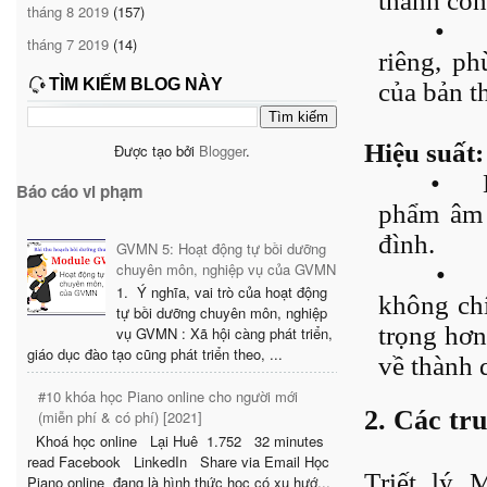
thành côn
tháng 8 2019
(157)
•
tháng 7 2019
(14)
riêng, p
TÌM KIẾM BLOG NÀY
của bản t
Hiệu suất:
Được tạo bởi
Blogger
.
•
Báo cáo vi phạm
phẩm âm 
đình.
GVMN 5: Hoạt động tự bồi dưỡng
chuyên môn, nghiệp vụ của GVMN
•
1. Ý nghĩa, vai trò của hoạt động
không chí
tự bồi dưỡng chuyên môn, nghiệp
trọng hơn
vụ GVMN : Xã hội càng phát triển,
giáo dục đào tạo cũng phát triển theo, ...
về thành q
#10 khóa học Piano online cho người mới
2. Các tr
(miễn phí & có phí) [2021]
Khoá học online Lại Huê 1.752 32 minutes
read Facebook LinkedIn Share via Email Học
Triết lý 
Piano online đang là hình thức học có xu hướ...