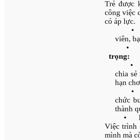
Trẻ được k
công việc 
có áp lực.
•
viên, b
•
trọng:
•
chia sẻ
hạn chơ
•
chức bu
thành q
•
Việc trình
mình mà còn