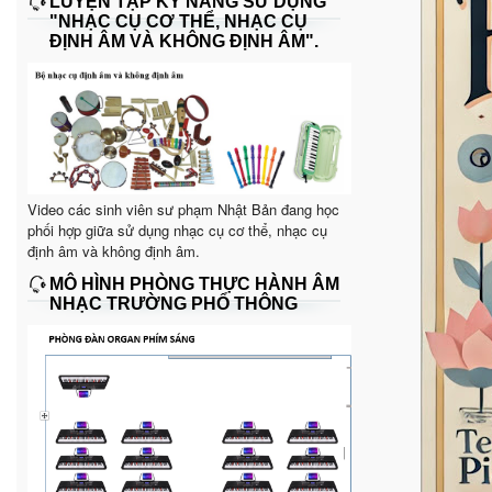
LUYỆN TẬP KỸ NĂNG SỬ DỤNG
"NHẠC CỤ CƠ THỂ, NHẠC CỤ
ĐỊNH ÂM VÀ KHÔNG ĐỊNH ÂM".
Video các sinh viên sư phạm Nhật Bản đang học
phối hợp giữa sử dụng nhạc cụ cơ thể, nhạc cụ
định âm và không định âm.
MÔ HÌNH PHÒNG THỰC HÀNH ÂM
NHẠC TRƯỜNG PHỔ THÔNG