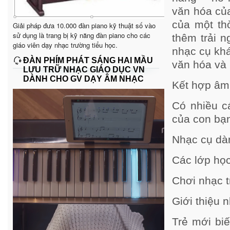
văn hóa củ
của một th
Giải pháp đưa 10.000 đàn piano kỹ thuật số vào
sử dụng là trang bị kỹ năng đàn piano cho các
thêm trải n
giáo viên dạy nhạc trường tiểu học.
nhạc cụ khá
ĐÀN PHÍM PHÁT SÁNG HAI MẦU
văn hóa và 
LƯU TRỮ NHẠC GIÁO DỤC VN
DÀNH CHO GV DẠY ÂM NHẠC
Kết hợp âm
Có nhiều c
của con bạ
Nhạc cụ dà
Các lớp họ
Chơi nhạc t
Giới thiệu 
Trẻ mới biế