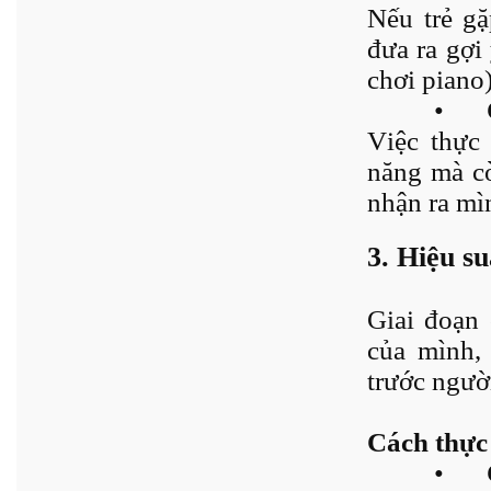
Nếu trẻ gặ
đưa ra gợi
chơi piano)
•
Việc thực 
năng mà cò
nhận ra mì
3. Hiệu s
Giai đoạn 
của mình, 
trước ngườ
Cách thực
•