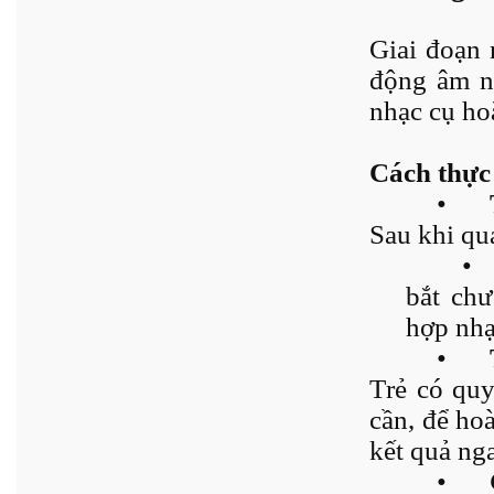
Giai đoạn 
động âm nh
nhạc cụ hoặ
Cách thực
•
Sau khi qua
•
bắt chư
hợp nhạ
•
Trẻ có quy
cần, để ho
kết quả nga
•